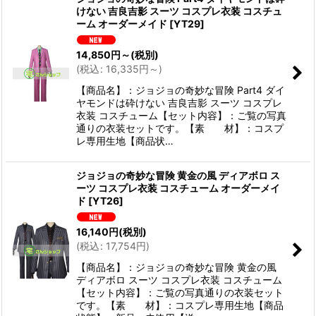
けない 吉良吉影 スーツ コスプレ衣装 コスチュ
ーム オーダーメイド
[
YT29
]
14,850
円
～
(税別)
(
税込
:
16,335
円
～
)
【商品名】：ジョジョの奇妙な冒険 Part4 ダイ
ヤモンドは砕けない 吉良吉影 スーツ コスプレ
衣装 コスチューム【セット内容】：ご覧の写真
通りの衣装セットです。【素 材】：コスプ
レ専用生地【商品状…
ジョジョの奇妙な冒険 黄金の風 ディアボロ ス
ーツ コスプレ衣装 コスチューム オーダーメイ
ド
[
YT26
]
16,140
円
(税別)
(
税込
:
17,754
円
)
【商品名】：ジョジョの奇妙な冒険 黄金の風
ディアボロ スーツ コスプレ衣装 コスチューム
【セット内容】：ご覧の写真通りの衣装セット
です。【素 材】：コスプレ専用生地【商品