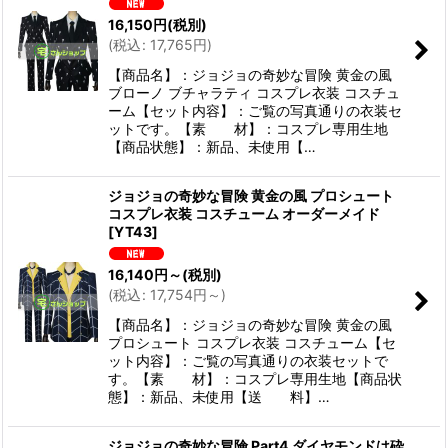
16,150
円
(税別)
(
税込
:
17,765
円
)
【商品名】：ジョジョの奇妙な冒険 黄金の風
ブローノ ブチャラティ コスプレ衣装 コスチュ
ーム【セット内容】：ご覧の写真通りの衣装セ
ットです。【素 材】：コスプレ専用生地
【商品状態】：新品、未使用【…
ジョジョの奇妙な冒険 黄金の風 プロシュート
コスプレ衣装 コスチューム オーダーメイド
[
YT43
]
16,140
円
～
(税別)
(
税込
:
17,754
円
～
)
【商品名】：ジョジョの奇妙な冒険 黄金の風
プロシュート コスプレ衣装 コスチューム【セ
ット内容】：ご覧の写真通りの衣装セットで
す。【素 材】：コスプレ専用生地【商品状
態】：新品、未使用【送 料】…
ジョジョの奇妙な冒険 Part4 ダイヤモンドは砕