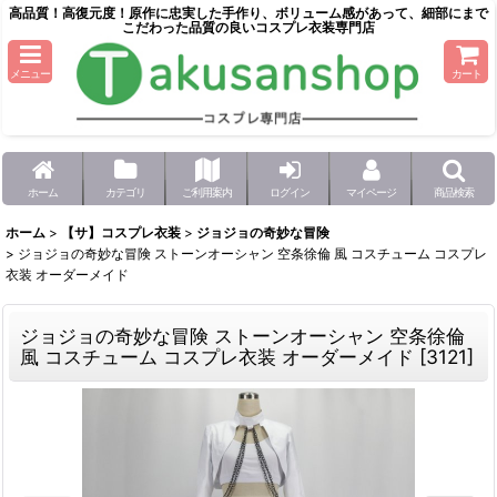
高品質！高復元度！原作に忠実した手作り、ボリューム感があって、細部にまで
こだわった品質の良いコスプレ衣装専門店
メニュー
カート
ホーム
カテゴリ
ご利用案内
ログイン
マイページ
商品検索
ホーム
>
【サ】コスプレ衣装
>
ジョジョの奇妙な冒険
>
ジョジョの奇妙な冒険 ストーンオーシャン 空条徐倫 風 コスチューム コスプレ
衣装 オーダーメイド
ジョジョの奇妙な冒険 ストーンオーシャン 空条徐倫
風 コスチューム コスプレ衣装 オーダーメイド
[
3121
]