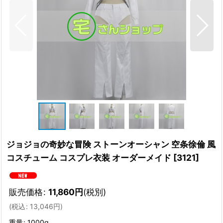
ジョジョの奇妙な冒険 ストーンオーシャン 空条徐倫 風
コスチューム コスプレ衣装 オーダーメイド
[
3121
]
販売価格
:
11,860
円
(税別)
(
税込
:
13,046
円
)
重量
:
1000g