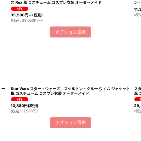
ス Rex 風 コスチューム コスプレ衣装 オーダーメイド
ン・
11,
(
税
35,500
円
～
(税別)
(
税込
:
39,050
円
～
)
オプション選択
ュー
Star Wars スター・ウォーズ：スケルトン・クルー ウィム ジャケット
スタ
風 コスチューム コスプレ衣装 オーダーメイド
風 
10,880
円
(税別)
29,
(
税込
:
11,968
円
)
(
税
オプション選択