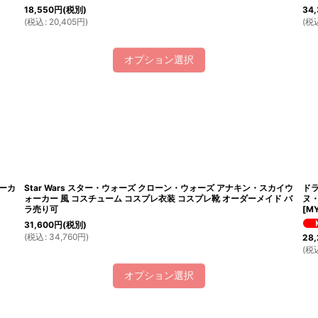
18,550
円
(税別)
34,
(
税込
:
20,405
円
)
(
税
オプション選択
ォーカ
Star Wars スター・ウォーズ クローン・ウォーズ アナキン・スカイウ
ドラ
ォーカー 風 コスチューム コスプレ衣装 コスプレ靴 オーダーメイド バ
ヌ・
ラ売り可
[
MY
31,600
円
(税別)
(
税込
:
34,760
円
)
28,
(
税
オプション選択