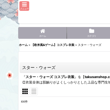
メニュー
ホーム
カテゴリ
ホーム
>
【欧米風&ゲーム】コスプレ衣装
>
スター・ウォーズ
スター・ウォーズ
『
スター・ウォーズ コスプレ衣装
』を【
takusanshop.
👏衣装全体は肌触りがよくしっかりとした上品な専門生
44
件
表示数
: