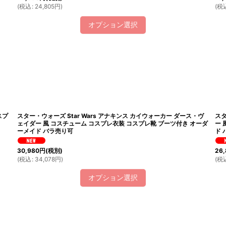
(
税込
:
24,805
円
)
(
税
オプション選択
スプ
スター・ウォーズ Star Wars アナキンス カイウォーカー ダース・ヴ
スタ
ェイダー 風 コスチューム コスプレ衣装 コスプレ靴 ブーツ付き オーダ
ー 
ーメイド バラ売り可
ド 
30,980
円
(税別)
26,
(
税込
:
34,078
円
)
(
税
オプション選択