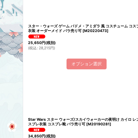
スター・ウォーズ ゲーム パドメ・アミダラ 風 コスチューム コス
衣装 オーダーメイド バラ売り可
[
M20220473
]
25,650
円
(税別)
(
税込
:
28,215
円
)
オプション選択
Star Wars スター ウォーズ/スカイウォーカーの夜明け カイロ レ
スプレ衣装 コスプレ靴 バラ売り可
[
M20190281
]
34,850
円
(税別)