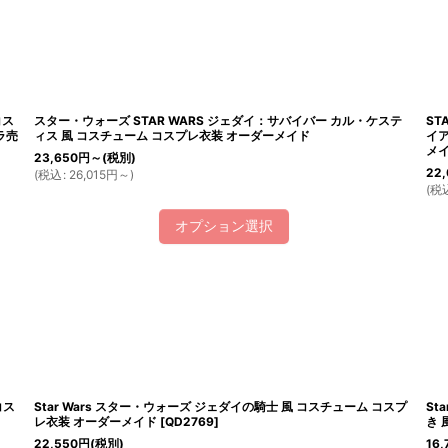
コス
スター・ウォーズ STAR WARS ジェダイ：サバイバー カル・ケステ
ST
ラ売
ィス 風 コスチューム コスプレ衣装 オーダーメイド
イア
メ
23,650
円
～
(税別)
22,
(
税込
:
26,015
円
～
)
(
税
オプション選択
コス
Star Wars スター・ウォーズ ジェダイの騎士 風 コスチューム コスプ
St
レ衣装 オーダーメイド
[
QD2769
]
き 
22,550
円
(税別)
16,