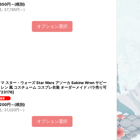
350
円
～
(税別)
込
:
37,785
円
～
)
オプション選択
マ スター・ウォーズ Star Wars アソーカ Sabine Wren サビー
レン 風 コスチューム コスプレ衣装 オーダーメイド バラ売り可
23176
]
200
円
～
(税別)
込
:
31,020
円
～
)
オプション選択