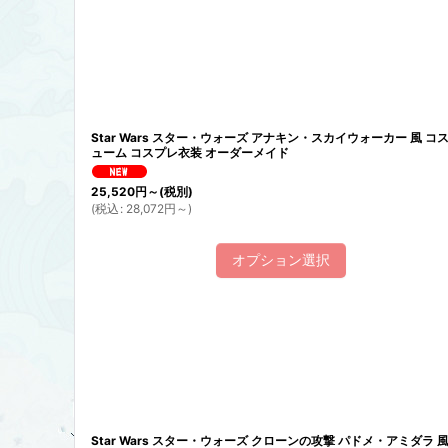
並び順
:
Star Wars スター・ウォーズ アナキン・スカイウォーカー 風 コ
ューム コスプレ衣装 オーダーメイド
25,520
円
～
(税別)
(
税込
:
28,072
円
～
)
オプション選択
Star Wars スター・ウォーズ クローンの攻撃 パドメ・アミダラ 風