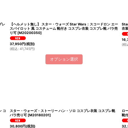
プレ
【ヘルメット無し】 スター・ウォーズ Star Wars：スコードロン エー
St
スパイロット 風 コスチューム 靴付き コスプレ衣装 コスプレ靴 バラ売
衣装
り可
[
M20200350
]
16,
37,950
円
(税別)
(
税
(
税込
:
41,745
円
)
オプション選択
ン コ
スター・ウォーズ・ストーリー ハン・ソロ コスプレ衣装 コスプレ靴
ロ
バラ売り可
[
M20180201
]
靴付
30,800
円
(税別)
32,