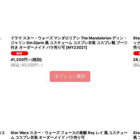
n
ドラマ スター・ウォーズ マンダロリアン The Mandalorian ディン・
St
ジャリン Din Djarin 風 コスチューム コスプレ衣装 コスプレ靴 ブーツ
ック
付き オーダーメイド バラ売り可
[
MY23021
]
売
41,200
円
～
(税別)
26,
(
税込
:
45,320
円
～
)
(
税
オプション選択
コス
Star Wars スター・ウォーズ フォースの覚醒 Rey レイ 風 コスチュー
St
ム コスプレ衣装 オーダーメイド バラ売り可
風 