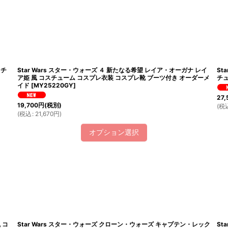
絞り込む
スチ
Star Wars スター・ウォーズ ４ 新たなる希望 レイア・オーガナ レイ
St
ア姫 風 コスチューム コスプレ衣装 コスプレ靴 ブーツ付き オーダーメ
チュ
イド
[
MY25220GY
]
27,
19,700
円
(税別)
(
税
(
税込
:
21,670
円
)
オプション選択
 コ
Star Wars スター・ウォーズ クローン・ウォーズ キャプテン・レック
St