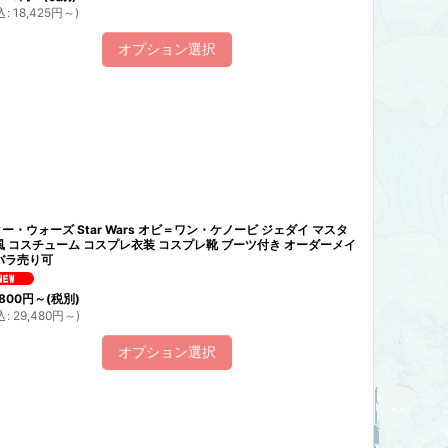
込
:
18,425
円
～
)
オプション選択
ー・ウォーズ Star Wars オビ＝ワン・ケノービ ジェダイ マスタ
風 コスチューム コスプレ衣装 コスプレ靴 ブーツ付き オーダーメイ
バラ売り可
800
円
～
(税別)
込
:
29,480
円
～
)
オプション選択