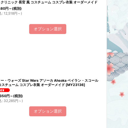
クリニック 長官 風 コスチューム コスプレ衣装 オーダーメイド
380
円
～
(税別)
込
:
12,518
円
～
)
オプション選択
ー・ウォーズ Star Wars アソーカ Ahsoka ベイラン・スコール
コスチューム コスプレ衣装 オーダーメイド
[
MY23136
]
350
円
～
(税別)
込
:
32,285
円
～
)
オプション選択