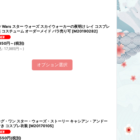
ar Wars スター ウォーズ スカイウォーカーの夜明け レイ コスプレ
 コスチューム オーダーメイド バラ売り可
[
M20190282
]
350
円
～
(税別)
込
:
17,985
円
～
)
オプション選択
ーグ・ワン スター・ウォーズ・ストーリー キャシアン・アンドー
き コスプレ衣装
[
M20170105
]
550
円
(税別)