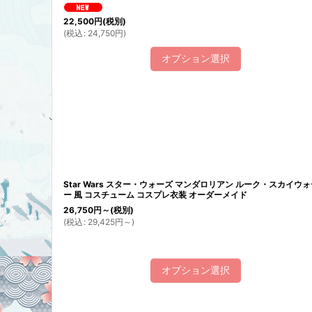
22,500
円
(税別)
(
税込
:
24,750
円
)
オプション選択
Star Wars スター・ウォーズ マンダロリアン ルーク・スカイウ
ー 風 コスチューム コスプレ衣装 オーダーメイド
26,750
円
～
(税別)
(
税込
:
29,425
円
～
)
オプション選択