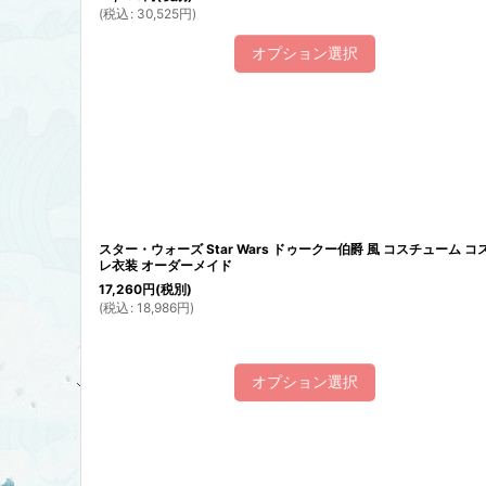
(
税込
:
30,525
円
)
オプション選択
スター・ウォーズ Star Wars ドゥークー伯爵 風 コスチューム コ
レ衣装 オーダーメイド
17,260
円
(税別)
(
税込
:
18,986
円
)
オプション選択