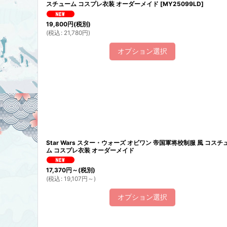
スチューム コスプレ衣装 オーダーメイド
[
MY25099LD
]
19,800
円
(税別)
(
税込
:
21,780
円
)
オプション選択
Star Wars スター・ウォーズ オビワン 帝国軍将校制服 風 コスチ
ム コスプレ衣装 オーダーメイド
17,370
円
～
(税別)
(
税込
:
19,107
円
～
)
オプション選択