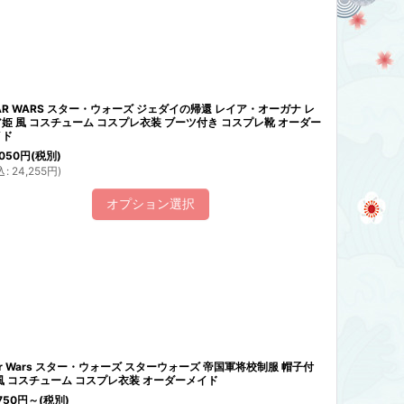
AR WARS スター・ウォーズ ジェダイの帰還 レイア・オーガナ レ
姫 風 コスチューム コスプレ衣装 ブーツ付き コスプレ靴 オーダー
イド
050
円
(税別)
込
:
24,255
円
)
オプション選択
ar Wars スター・ウォーズ スターウォーズ 帝国軍将校制服 帽子付
風 コスチューム コスプレ衣装 オーダーメイド
750
円
～
(税別)