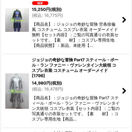
15,250
円
(税別)
(
税込
:
16,775
円
)
【商品名】：ジョジョの奇妙な冒険 空条徐倫
風 コスチューム コスプレ衣装 オーダーメイド
無料【セット内容】：ご覧の写真通りの衣装セ
ットです。【素 材】：コスプレ専用生地
【商品状態】：新品、未使用【…
ジョジョの奇妙な冒険 Part7 スティール・ボー
ル・ラン ファニー・ヴァレンタイン大統領 コ
スプレ衣装 コスチューム オーダーメイド
[
1796
]
14,980
円
(税別)
(
税込
:
16,478
円
)
【商品名】：ジョジョの奇妙な冒険 Part7 ステ
ィール・ボール・ラン ファニー・ヴァレンタイ
ン大統領 コスプレ衣装【セット内容】：ご覧の
写真通りの衣装セットです。【素 材】：コ
スプレ専用生地【商品…