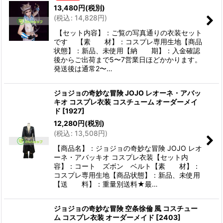
13,480
円
(税別)
(
税込
:
14,828
円
)
【セット内容】：ご覧の写真通りの衣装セット
です 【素 材】：コスプレ専用生地【商品
状態】：新品、未使用【納 期】：入金確認
後からご出荷まで5〜7営業日ほどかかります。
発送後は通常2〜…
ジョジョの奇妙な冒険 JOJO レオーネ・アバッ
キオ コスプレ衣装 コスチューム オーダーメイ
ド
[
1927
]
12,280
円
(税別)
(
税込
:
13,508
円
)
【商品名】：ジョジョの奇妙な冒険 JOJO レオ
ーネ・アバッキオ コスプレ衣装【セット内
容】：コート ズボン ベルト【素 材】：
コスプレ専用生地【商品状態】：新品、未使用
【送 料】：重量別送料★最…
ジョジョの奇妙な冒険 空条徐倫 風 コスチュー
ム コスプレ衣装 オーダーメイド
[
2403
]