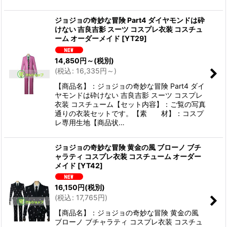
ジョジョの奇妙な冒険 Part4 ダイヤモンドは砕
けない 吉良吉影 スーツ コスプレ衣装 コスチュ
ーム オーダーメイド
[
YT29
]
14,850
円
～
(税別)
(
税込
:
16,335
円
～
)
【商品名】：ジョジョの奇妙な冒険 Part4 ダイ
ヤモンドは砕けない 吉良吉影 スーツ コスプレ
衣装 コスチューム【セット内容】：ご覧の写真
通りの衣装セットです。【素 材】：コスプ
レ専用生地【商品状…
ジョジョの奇妙な冒険 黄金の風 ブローノ ブチ
ャラティ コスプレ衣装 コスチューム オーダー
メイド
[
YT42
]
16,150
円
(税別)
(
税込
:
17,765
円
)
【商品名】：ジョジョの奇妙な冒険 黄金の風
ブローノ ブチャラティ コスプレ衣装 コスチュ