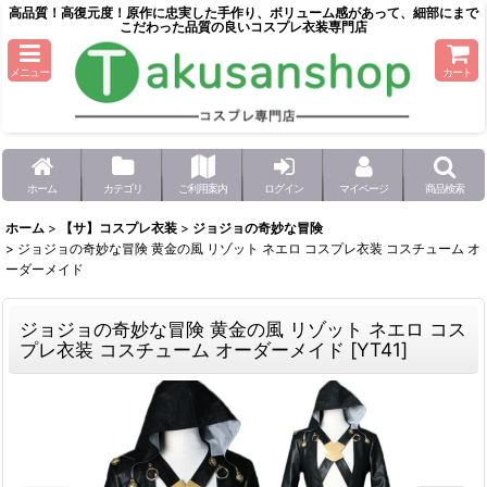
高品質！高復元度！原作に忠実した手作り、ボリューム感があって、細部にまで
こだわった品質の良いコスプレ衣装専門店
メニュー
カート
ホーム
カテゴリ
ご利用案内
ログイン
マイページ
商品検索
ホーム
>
【サ】コスプレ衣装
>
ジョジョの奇妙な冒険
>
ジョジョの奇妙な冒険 黄金の風 リゾット ネエロ コスプレ衣装 コスチューム オ
ーダーメイド
ジョジョの奇妙な冒険 黄金の風 リゾット ネエロ コス
プレ衣装 コスチューム オーダーメイド
[
YT41
]