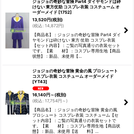
ジョジョの奇妙な冒険 Part4 ダイヤモンドは砕
けない 東方仗助 コスプレ衣装 コスチューム オ
ーダーメイド
[
1752
]
13,520
円
(税別)
(
税込
:
14,872
円
)
【商品名】：ジョジョの奇妙な冒険 Part4 ダイ
ヤモンドは砕けない 東方 仗助 コスプレ衣装
【セット内容】：ご覧の写真通りの衣装セット
です。【素 材】：コスプレ専用生地【商品
状態】：新品、未使用【…
ジョジョの奇妙な冒険 黄金の風 プロシュート
コスプレ衣装 コスチューム オーダーメイド
[
YT43
]
16,140
円
～
(税別)
(
税込
:
17,754
円
～
)
【商品名】：ジョジョの奇妙な冒険 黄金の風
プロシュート コスプレ衣装 コスチューム【セ
ット内容】：ご覧の写真通りの衣装セットで
す。【素 材】：コスプレ専用生地【商品状
態】：新品、未使用【送 料】…