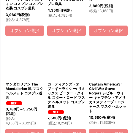
ィン コスプレ コスプレ
プレ道具
2,880
円
(税別)
衣装 コスプレ道具
4,350
円
(税別)
(
税込
:
3,168
円
)
3,980
円
(税別)
(
税込
:
4,785
円
)
(
税込
:
4,378
円
)
オプション選択
オプション選択
オプション選択
マンダロリアン The
ガーディアンズ・オ
Captain America3:
Mandalorian 風 マスク
ブ・ギャラクシー: リミ
Civil War Steve
ヘルメット コスプレ道
ックス ピーター・クイ
Rogers シビル・ウォ
具
ル スター・ロード マス
ー キャプテン・アメリ
ク ヘルメット コスプレ
カ3 スティーブ・ロジ
道具
ャース マスク ヘルメッ
3,780
円
～5,750
円
ト
(税別)
10,580
円
(税別)
7,500
円
(税別)
(
税込
:
(
税込
:
11,638
円
)
4,158
円
～6,325
円
)
(
税込
:
8,250
円
)