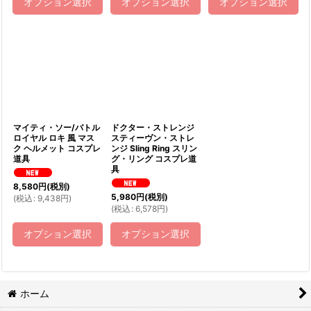
オプション選択
オプション選択
オプション選択
マイティ・ソー/バトル
ドクター・ストレンジ
ロイヤル ロキ 風 マス
スティーヴン・ストレ
ク ヘルメット コスプレ
ンジ Sling Ring スリン
道具
グ・リング コスプレ道
具
8,580
円
(税別)
5,980
円
(税別)
(
税込
:
9,438
円
)
(
税込
:
6,578
円
)
オプション選択
オプション選択
ホーム