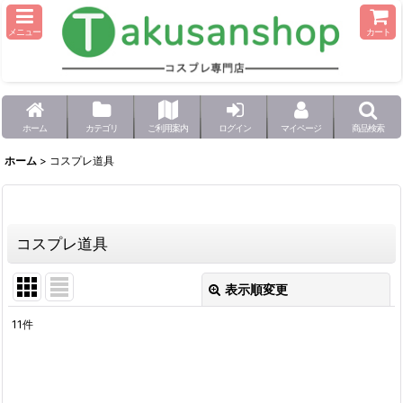
メニュー
カート
ホーム
カテゴリ
ご利用案内
ログイン
マイページ
商品検索
ホーム
>
コスプレ道具
コスプレ道具
表示順変更
閉じる
11
件
表示数
:
並び順
: