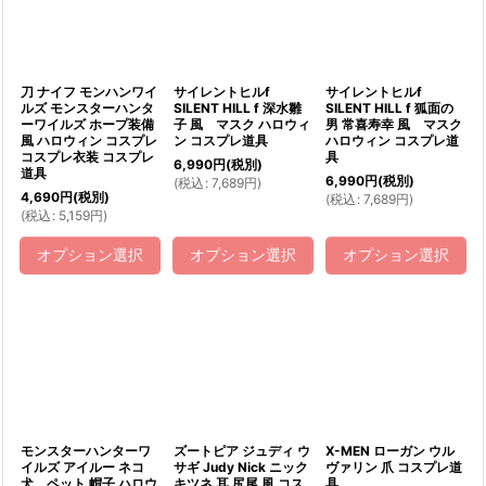
絞り込む
刀 ナイフ モンハンワイ
サイレントヒルf
サイレントヒルf
ルズ モンスターハンタ
SILENT HILL f 深水雛
SILENT HILL f 狐面の
ーワイルズ ホープ装備
子 風 マスク ハロウィ
男 常喜寿幸 風 マスク
風 ハロウィン コスプレ
ン コスプレ道具
ハロウィン コスプレ道
コスプレ衣装 コスプレ
具
6,990
円
(税別)
道具
6,990
円
(税別)
(
税込
:
7,689
円
)
4,690
円
(税別)
(
税込
:
7,689
円
)
(
税込
:
5,159
円
)
オプション選択
オプション選択
オプション選択
モンスターハンターワ
ズートピア ジュディ ウ
X-MEN ローガン ウル
イルズ アイルー ネコ
サギ Judy Nick ニック
ヴァリン 爪 コスプレ道
犬 ペット 帽子 ハロウ
キツネ 耳 尻尾 風 コス
具