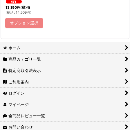
13,190
円
(税別)
(
税込
:
14,509
円
)
オプション選択
ホーム
商品カテゴリ一覧
特定商取引法表示
ご利用案内
ログイン
マイページ
全商品レビュー一覧
お問い合わせ