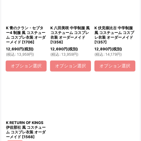
K 青のクラン・セプタ
K 八田美咲 中学制服 風
K 伏見猿比古 中学制服
ー4 制服 風 コスチュー
コスチューム コスプレ
風 コスチューム コスプ
ム コスプレ衣装 オーダ
衣装 オーダーメイド
レ衣装 オーダーメイド
ーメイド
[
1706
]
[
1356
]
[
1357
]
12,690
円
(税別)
12,690
円
(税別)
12,890
円
(税別)
(
税込
:
13,959
円
)
(
税込
:
13,959
円
)
(
税込
:
14,179
円
)
オプション選択
オプション選択
オプション選択
K RETURN OF KINGS
伊佐那社 風 コスチュー
ム コスプレ衣装 オーダ
ーメイド
[
1568
]