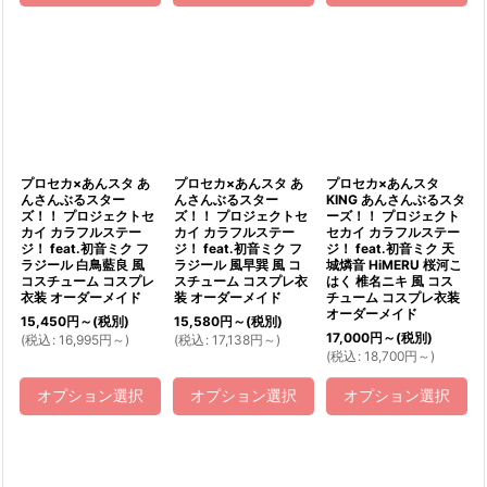
プロセカ×あんスタ あ
プロセカ×あんスタ あ
プロセカ×あんスタ
んさんぶるスター
んさんぶるスター
KING あんさんぶるスタ
ズ！！ プロジェクトセ
ズ！！ プロジェクトセ
ーズ！！ プロジェクト
カイ カラフルステー
カイ カラフルステー
セカイ カラフルステー
ジ！ feat.初音ミク フ
ジ！ feat.初音ミク フ
ジ！ feat.初音ミク 天
ラジール 白鳥藍良 風
ラジール 風早巽 風 コ
城燐音 HiMERU 桜河こ
コスチューム コスプレ
スチューム コスプレ衣
はく 椎名ニキ 風 コス
衣装 オーダーメイド
装 オーダーメイド
チューム コスプレ衣装
オーダーメイド
15,450
円
～
(税別)
15,580
円
～
(税別)
17,000
円
～
(税別)
(
税込
:
16,995
円
～
)
(
税込
:
17,138
円
～
)
(
税込
:
18,700
円
～
)
オプション選択
オプション選択
オプション選択