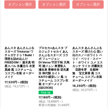
オプション選択
オプション選択
オプション選択
あんスタ あんさんぶる
プロセカ×あんスタ プ
あんスタ あんさんぶる
スターズ Trickstar ワ
ロジェクトセカイ あん
スターズ 溶けた心 思い
チャガナドゥ？Build！
さんぶるスターズ コラ
出のスノーホワイト ベ
理想を詰め込んだ
ボ フュージョン
リイ・ベリイ・スイー
FREEDOM！ 遊木真 明
DI:Verse 守沢千秋 天馬
ト・ホワイト ユメ エス
星スバル 氷鷹北斗 衣更
司 漣ジュン 東雲彰人
カンナ ライカ 冴霧笑主
真緒 風 コスチューム
瀬名泉 青柳冬弥 逆先夏
花群冬芽 名都神
コスプレ衣装 オーダー
目 神代類 カイト
無 宝丈萊香 風 コス
メイド
KAITO 鏡音レン 風 コ
チューム コスプレ衣装
スチューム コスプレ衣
オーダーメイド
17,520
円
～
(税別)
装 オーダーメイド
18,250
円
～
(税別)
(
税込
:
19,272
円
～
)
[
QD2936
]
(
税込
:
20,075
円
～
)
17,180
円
～
(税別)
(
税込
:
18,898
円
～
)
希望小売価格
:
21,480
円