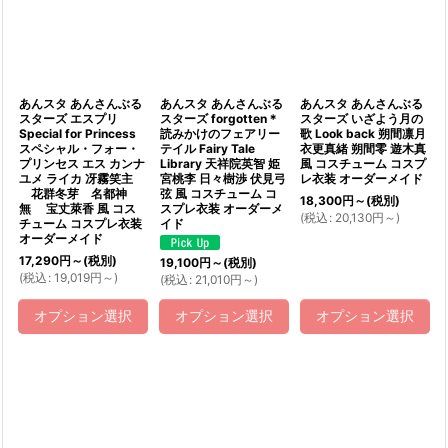
あんスタ あんさんぶる
あんスタ あんさんぶる
あんスタ あんさんぶる
スターズ エスプリ
スターズ forgotten＊
スターズ いざよう月の
Special for Princess
読みかけのフェアリー
歌 Look back 朔間凛月
スペシャル・フォー・
テイル Fairy Tale
衣更真緒 朔間零 遊木真
プリンセス エス カンナ
Library 天祥院英智 姫
風 コスチューム コスプ
ユメ ライカ 冴霧笑主
宮桃李 日々樹渉 伏見弓
レ衣装 オーダーメイド
花群冬芽 名都神
弦 風 コスチューム コ
18,300
円
～
(税別)
無 宝丈萊香 風 コス
スプレ衣装 オーダーメ
(
税込
:
20,130
円
～
)
チューム コスプレ衣装
イド
オーダーメイド
17,290
円
～
(税別)
19,100
円
～
(税別)
(
税込
:
19,019
円
～
)
(
税込
:
21,010
円
～
)
オプション選択
オプション選択
オプション選択