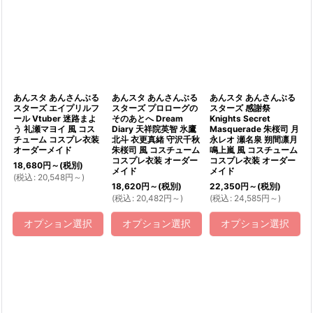
並び順
:
絞り込む
あんスタ あんさんぶる
あんスタ あんさんぶる
あんスタ あんさんぶる
スターズ エイプリルフ
スターズ プロローグの
スターズ 感謝祭
ール Vtuber 迷路まよ
そのあとへ Dream
Knights Secret
う 礼瀬マヨイ 風 コス
Diary 天祥院英智 氷鷹
Masquerade 朱桜司 月
チューム コスプレ衣装
北斗 衣更真緒 守沢千秋
永レオ 瀬名泉 朔間凛月
オーダーメイド
朱桜司 風 コスチューム
鳴上嵐 風 コスチューム
コスプレ衣装 オーダー
コスプレ衣装 オーダー
18,680
円
～
(税別)
メイド
メイド
(
税込
:
20,548
円
～
)
18,620
円
～
(税別)
22,350
円
～
(税別)
(
税込
:
20,482
円
～
)
(
税込
:
24,585
円
～
)
オプション選択
オプション選択
オプション選択