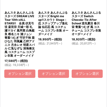
あんスタ あんさんぶる
あんスタ あんさんぶる
あんスタ あんさんぶる
スターズ DREAM LIVE
スターズ Bright me
スターズ Switch
Tour 10th xALL
up!!スカウト Stage：
Chocola-Tic After
STARS!! 全員 伏見弓
忍 ステップアップ進化
School 逆先夏目 春川
弦 斎宮宗 天城一彩 礼
論 仙石忍 風 コスチュ
宙 青葉つむぎ 風 コス
瀬マヨイ 風早巽 白鳥藍
ーム コスプレ衣装 オー
チューム コスプレ衣装
良 椎名ニキ 漣ジュン
ダーメイド
オーダーメイド
青葉つむぎ 守沢千秋 葵
19,950
円
～
(税別)
18,920
円
～
(税別)
ひなた 羽風薫 乙狩アド
(
税込
:
21,945
円
～
)
(
税込
:
20,812
円
～
)
ニス 月永レオ 明星スバ
ル 仁兎なずな 深海奏汰
風 コスチューム コスプ
レ衣装 オーダーメイド
17,580
円
～
(税別)
(
税込
:
19,338
円
～
)
オプション選択
オプション選択
オプション選択