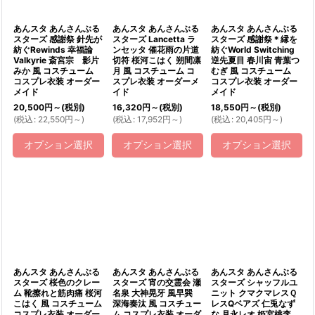
あんスタ あんさんぶる
あんスタ あんさんぶる
あんスタ あんさんぶる
スターズ 感謝祭 針先が
スターズ Lancetta ラ
スターズ 感謝祭＊縁を
紡ぐRewinds 幸福論
ンセッタ 催花雨の片道
紡ぐWorld Switching
Valkyrie 斎宮宗 影片
切符 桜河こはく 朔間凛
逆先夏目 春川宙 青葉つ
みか 風 コスチューム
月 風 コスチューム コ
むぎ 風 コスチューム
コスプレ衣装 オーダー
スプレ衣装 オーダーメ
コスプレ衣装 オーダー
メイド
イド
メイド
20,500
円
～
(税別)
16,320
円
～
(税別)
18,550
円
～
(税別)
(
税込
:
22,550
円
～
)
(
税込
:
17,952
円
～
)
(
税込
:
20,405
円
～
)
オプション選択
オプション選択
オプション選択
あんスタ あんさんぶる
あんスタ あんさんぶる
あんスタ あんさんぶる
スターズ 桜色のクレー
スターズ 宵の交霊会 瀬
スターズ シャッフルユ
ム 靴擦れと筋肉痛 桜河
名泉 大神晃牙 風早巽
ニット クマクマレスＱ
こはく 風 コスチューム
深海奏汰 風 コスチュー
レスQベアズ 仁兎なず
コスプレ衣装 オーダー
ム コスプレ衣装 オーダ
な 月永レオ 姫宮桃李