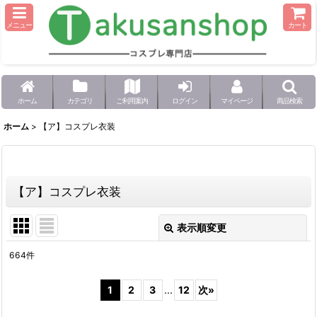
メニュー
カート
ホーム
カテゴリ
ご利用案内
ログイン
マイページ
商品検索
ホーム
>
【ア】コスプレ衣装
【ア】コスプレ衣装
表示順変更
閉じる
664
件
サブカテゴリ
:
1
2
3
...
12
次
»
表示数
: