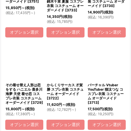
ーダーメイド
[
3751
]
錦木千束 夏服 コスプレ
装 コスチューム オーダ
衣装 コスチューム オー
ーメイド
[
3730
]
15,850
円
～
(税別)
ダーメイド
[
3733
]
14,900
円
(税別)
(
税込
:
17,435
円
～
)
14,350
円
(税別)
(
税込
:
16,390
円
)
(
税込
:
15,785
円
)
オプション選択
オプション選択
オプション選択
その着せ替え人形は恋
からくりサーカス 才賀
バーチャル Vtuber
をする ハニエル 喜多川
勝 スプレ衣装 コスチュ
YouTuber 猫汰つな コ
海夢 天使 着せ恋 コス
ーム オーダーメイド
スプレ衣装 コスチュー
プレ衣装 コスチューム
[
3722
]
ム オーダーメイド
オーダーメイド
[
3729
]
[
3713
]
11,620
円
～
(税別)
15,800
円
～
(税別)
17,500
円
(税別)
(
税込
:
12,782
円
～
)
(
税込
:
17,380
円
～
)
(
税込
:
19,250
円
)
オプション選択
オプション選択
オプション選択