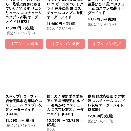
ら、最後に好きにさせ
CRY ガールズバンドク
後藤ひとり 風 コスチュ
ていただきます リュシ
ライ 井芹仁菜 風 コス
ーム コスプレ衣装 オー
リュール コスチューム
チューム コスプレ衣装
ダーメイド
コスプレ衣装 オーダー
オーダーメイド
10,180
円
～
(税別)
メイド
[
3573
]
11,650
円
～
(税別)
(
税込
:
11,198
円
～
)
15,780
円
～
(税別)
(
税込
:
12,815
円
～
)
(
税込
:
17,358
円
～
)
オプション選択
オプション選択
オプション選択
スキップとローファー
推しの子 星野愛久愛海
慶應 野球応援団 チア衣
岩倉美津未 志摩聡介 コ
アクア 星野瑠美衣 ルビ
装 コスチューム コスプ
スチューム コスプレ衣
ー 有馬かな コスチュー
レ衣装 オーダーメイド
装 オーダーメイド
ム コスプレ衣装 オーダ
[
3639
]
[
LJJ10
]
ーメイド
[
LJJ9
]
12,900
円
(税別)
11,590
円
～
(税別)
10,360
円
～13,720
円
(
税込
:
14,190
円
)
(税別)
(
税込
:
12,749
円
～
)
(
税込
: