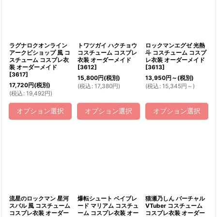
ラグナロクオンライン
トワツガイ ハクチョウ
ロックマンエグゼ 光熱
アークビショップ 風 コ
コスチューム コスプレ
斗 コスチューム コスプ
スチューム コスプレ衣
衣装 オーダーメイド
レ衣装 オーダーメイド
装 オーダーメイド
[
3612
]
[
3613
]
[
3617
]
15,800
円
(税別)
13,950
円
～
(税別)
17,720
円
(税別)
(
税込
:
17,380
円
)
(
税込
:
15,345
円
～
)
(
税込
:
19,492
円
)
オプション選択
オプション選択
オプション選択
流星のロックマン 星河
爆転シュート ベイブレ
猫瀬乃しん バーチャル
スバル 風 コスチューム
ード マリアム コスチュ
VTuber コスチューム
コスプレ衣装 オーダー
ーム コスプレ衣装 オー
コスプレ衣装 オーダー