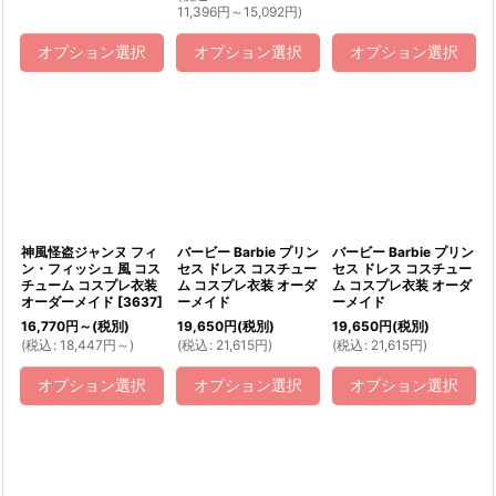
11,396
円
～15,092
円
)
オプション選択
オプション選択
オプション選択
神風怪盗ジャンヌ フィ
バービー Barbie プリン
バービー Barbie プリン
ン・フィッシュ 風 コス
セス ドレス コスチュー
セス ドレス コスチュー
チューム コスプレ衣装
ム コスプレ衣装 オーダ
ム コスプレ衣装 オーダ
オーダーメイド
[
3637
]
ーメイド
ーメイド
16,770
円
～
(税別)
19,650
円
(税別)
19,650
円
(税別)
(
税込
:
18,447
円
～
)
(
税込
:
21,615
円
)
(
税込
:
21,615
円
)
オプション選択
オプション選択
オプション選択