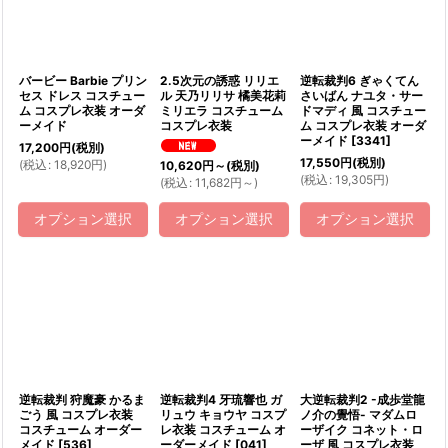
バービー Barbie プリン
2.5次元の誘惑 リリエ
逆転裁判6 ぎゃくてん
セス ドレス コスチュー
ル 天乃リリサ 橘美花莉
さいばん ナユタ・サー
ム コスプレ衣装 オーダ
ミリエラ コスチューム
ドマディ 風 コスチュー
ーメイド
コスプレ衣装
ム コスプレ衣装 オーダ
ーメイド
[
3341
]
17,200
円
(税別)
17,550
円
(税別)
(
税込
:
18,920
円
)
10,620
円
～
(税別)
(
税込
:
19,305
円
)
(
税込
:
11,682
円
～
)
オプション選択
オプション選択
オプション選択
逆転裁判 狩魔豪 かるま
逆転裁判4 牙琉響也 ガ
大逆転裁判2 -成歩堂龍
ごう 風 コスプレ衣装
リュウ キョウヤ コスプ
ノ介の覺悟- マダムロ
コスチューム オーダー
レ衣装 コスチューム オ
ーザイク コネット・ロ
メイド
[
536
]
ーダーメイド
[
041
]
ーザ 風 コスプレ衣装