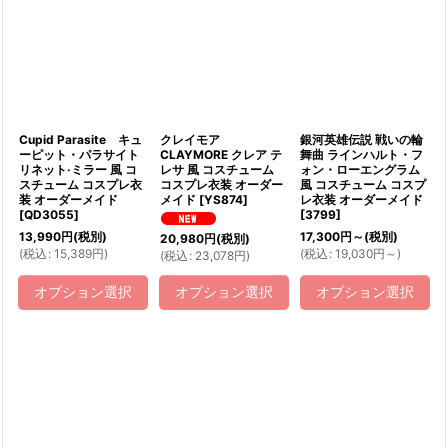
絞り込む
Cupid Parasite キュ
クレイモア
銀河英雄伝説 戦いの輪
ーピット・パラサイト
CLAYMORE クレア テ
舞曲 ラインハルト・フ
リネット·ミラー 風 コ
レサ 風 コスチューム
ォン・ローエングラム
スチューム コスプレ衣
コスプレ衣装 オーダー
風 コスチューム コスプ
装 オーダーメイド
メイド
[
YS874
]
レ衣装 オーダーメイド
[
QD3055
]
[
3799
]
13,990
円
(税別)
17,300
円
～
(税別)
20,980
円
(税別)
(
税込
:
15,389
円
)
(
税込
:
19,030
円
～
)
(
税込
:
23,078
円
)
オプション選択
オプション選択
オプション選択