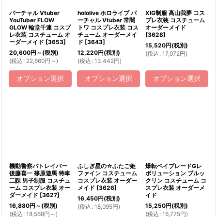
バーチャル Vtuber
hololive ホロライブ バ
XIG制服 高山我夢 コス
YouTuber FLOW
ーチャル Vtuber 常闇
プレ衣装 コスチューム
GLOW 輪堂千速 コスプ
トワ コスプレ衣装 コス
オーダーメイド
レ衣装 コスチューム オ
チューム オーダーメイ
[
3628
]
ーダーメイド
[
3653
]
ド
[
3643
]
15,520
円
(税別)
20,600
円
～
(税別)
12,220
円
(税別)
(
税込
:
17,072
円
)
(
税込
:
22,660
円
～
)
(
税込
:
13,442
円
)
オプション選択
オプション選択
オプション選択
機動警察パトレイバー
ふしぎ星の☆ふたご姫
爆転ベイブレードGレ
後藤喜一 篠原遊馬 特車
ファイン コスチューム
ボリューション ブルッ
二課 男子制服 コスチュ
コスプレ衣装 オーダー
クリン コスチューム コ
ーム コスプレ衣装 オー
メイド
[
3626
]
スプレ衣装 オーダーメ
ダーメイド
[
3627
]
イド
16,450
円
(税別)
16,880
円
～
(税別)
15,250
円
(税別)
(
税込
:
18,095
円
)
(
税込
:
18,568
円
～
)
(
税込
:
16,775
円
)