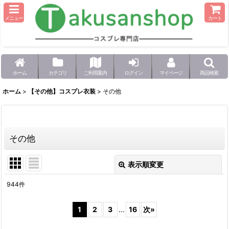
メニュー
カート
ホーム
カテゴリ
ご利用案内
ログイン
マイページ
商品検索
ホーム
>
【その他】コスプレ衣装
>
その他
その他
表示順変更
閉じる
944
件
表示数
:
1
2
3
...
16
次
»
並び順
: