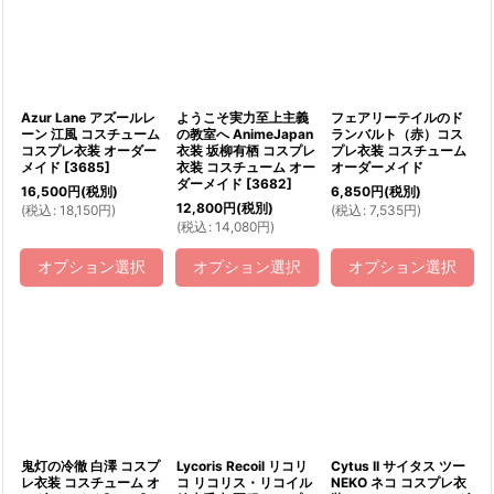
Azur Lane アズールレ
ようこそ実力至上主義
フェアリーテイルのド
ーン 江風 コスチューム
の教室へ AnimeJapan
ランバルト（赤）コス
コスプレ衣装 オーダー
衣装 坂柳有栖 コスプレ
プレ衣装 コスチューム
メイド
[
3685
]
衣装 コスチューム オー
オーダーメイド
ダーメイド
[
3682
]
16,500
円
(税別)
6,850
円
(税別)
12,800
円
(税別)
(
税込
:
18,150
円
)
(
税込
:
7,535
円
)
(
税込
:
14,080
円
)
オプション選択
オプション選択
オプション選択
鬼灯の冷徹 白澤 コスプ
Lycoris Recoil リコリ
Cytus II サイタス ツー
レ衣装 コスチューム オ
コ リコリス・リコイル
NEKO ネコ コスプレ衣