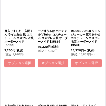
魔入りました！入間く
一ノ瀬うるは バーチャ
RIDDLE JOKER リドル
ん ライム先生 風 コス
ル VTuber コスチュー
ジョーカー 三司あやせ
チューム コスプレ衣装
ム コスプレ衣装 オーダ
コスチューム コスプレ
オーダーメイド
ーメイド
[
3586
]
衣装 オーダーメイド
[
3590
]
[
3574
]
16,320
円
(税別)
7,200
円
(税別)
15,320
円
～
(税別)
(
税込
:
17,952
円
)
(
税込
:
7,920
円
)
(
税込
:
16,852
円
～
)
オプション選択
オプション選択
オプション選択
どうせ捨てられるのな
ガルクラ GIRLS BAND
ぼっち・ざ・ろっく！