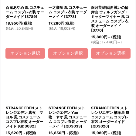
百鬼あやめ 風 コスチュ
一之瀬蛍 風 コスチュー
銀河英雄伝説 戦いの輪
ーム コスプレ衣装 オー
ム コスプレ衣装 オーダ
舞曲 ウォルフガング・
ダーメイド
[
3789
]
ーメイド
[
3778
]
ミッターマイヤー 風 コ
スチューム コスプレ衣
18,950
円
(税別)
17,280
円
(税別)
装 オーダーメイド
(
税込
:
20,845
円
)
(
税込
:
19,008
円
)
[
3770
]
15,860
円
～
(税別)
(
税込
:
17,446
円
～
)
オプション選択
オプション選択
オプション選択
STRANGE EDEN スト
STRANGE EDEN スト
STRANGE EDEN スト
レンジエデン 真夜 マ
レンジエデン Yao
レンジエデン 橘孝星 風
ヨル 風 コスチューム
咬 ヤオ 風 コスチュー
コスチューム コスプレ
コスプレ衣装 オーダー
ム コスプレ衣装 オーダ
衣装 オーダーメイド
メイド
[
QD3032
]
ーメイド
[
QD3033
]
[
QD3026
]
15,620
円
～
(税別)
16,850
円
～
(税別)
15,980
円
～
(税別)