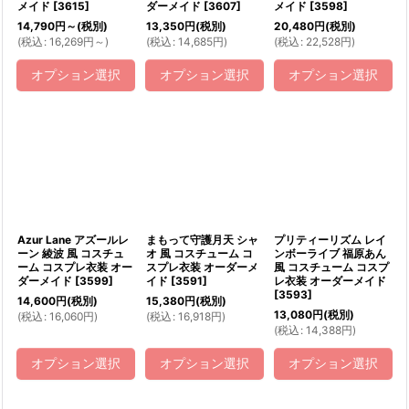
メイド
[
3615
]
ダーメイド
[
3607
]
メイド
[
3598
]
14,790
円
～
(税別)
13,350
円
(税別)
20,480
円
(税別)
(
税込
:
16,269
円
～
)
(
税込
:
14,685
円
)
(
税込
:
22,528
円
)
オプション選択
オプション選択
オプション選択
Azur Lane アズールレ
まもって守護月天 シャ
プリティーリズム レイ
ーン 綾波 風 コスチュ
オ 風 コスチューム コ
ンボーライブ 福原あん
ーム コスプレ衣装 オー
スプレ衣装 オーダーメ
風 コスチューム コスプ
ダーメイド
[
3599
]
イド
[
3591
]
レ衣装 オーダーメイド
[
3593
]
14,600
円
(税別)
15,380
円
(税別)
13,080
円
(税別)
(
税込
:
16,060
円
)
(
税込
:
16,918
円
)
(
税込
:
14,388
円
)
オプション選択
オプション選択
オプション選択