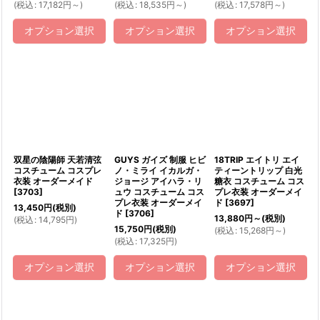
(
税込
:
17,182
円
～
)
(
税込
:
18,535
円
～
)
(
税込
:
17,578
円
～
)
オプション選択
オプション選択
オプション選択
双星の陰陽師 天若清弦
GUYS ガイズ 制服 ヒビ
18TRIP エイトリ エイ
コスチューム コスプレ
ノ・ミライ イカルガ・
ティーントリップ 白光
衣装 オーダーメイド
ジョージ アイハラ・リ
糖衣 コスチューム コス
[
3703
]
ュウ コスチューム コス
プレ衣装 オーダーメイ
プレ衣装 オーダーメイ
ド
[
3697
]
13,450
円
(税別)
ド
[
3706
]
13,880
円
～
(税別)
(
税込
:
14,795
円
)
15,750
円
(税別)
(
税込
:
15,268
円
～
)
(
税込
:
17,325
円
)
オプション選択
オプション選択
オプション選択