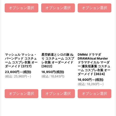
オプション選択
オプション選択
オプション選択
マッシュル マッシュ・
星空鉄道とシロの旅 ね
DMMd ドラマダ
バーンデッド コスチュ
り コスチューム コスプ
DRAMAtical Murder
ーム コスプレ衣装 オー
レ衣装 オーダーメイド
ドラマテイカル マーダ
ダーメイド
[
3727
]
[
3622
]
ー 瀬良垣蒼葉 コスチュ
ーム コスプレ衣装 オー
23,600
円
～
(税別)
16,950
円
(税別)
ダーメイド
[
3624
]
(
税込
:
25,960
円
～
)
(
税込
:
18,645
円
)
16,600
円
～
(税別)
(
税込
:
18,260
円
～
)
オプション選択
オプション選択
オプション選択