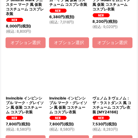
スター マーク 風 仮装
チューム コスプレ衣装
風 仮装 コスチューム
コスチューム コスプレ
コスプレ衣装
衣装
6,380
円
(税別)
8,200
円
(税別)
(
税込
:
7,018
円
)
8,000
円
(税別)
(
税込
:
9,020
円
)
(
税込
:
8,800
円
)
オプション選択
オプション選択
オプション選択
Invincible インビンシ
Invincible インビンシ
ヴェノム 3 ヴェノム：
ブル マーク・グレイソ
ブル マーク・グレイソ
ザ・ラストダンス 風 コ
ン 風 仮装 コスチュー
ン 風 仮装 コスチュー
スチューム コスプレ衣
ム コスプレ衣装
ム コスプレ衣装
装
[
MY24166
]
7,800
円
(税別)
7,800
円
(税別)
7,530
円
(税別)
(
税込
:
8,580
円
)
(
税込
:
8,580
円
)
(
税込
:
8,283
円
)