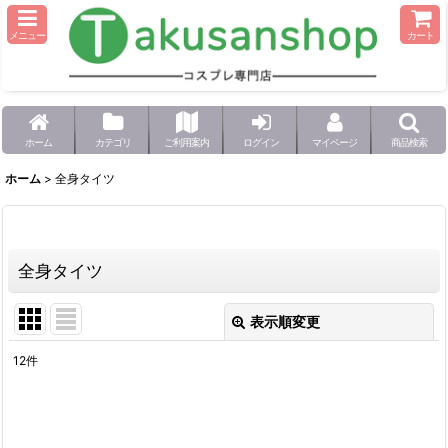
メニュー
カート
ホーム
カテゴリ
ご利用案内
ログイン
マイページ
商品検索
ホーム
>
全身タイツ
全身タイツ
表示順変更
閉じる
12
件
表示数
:
並び順
: