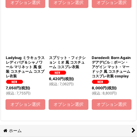
オプション選択
オプション選択
オプション選択
Ladybug ミラキュラス
スプリット・フィクシ
Daredevil: Born Again
レディバグ＆シャノワ
ョン ミオ 風 コスチュ
デアデビル：ボーン・
ール マリネット 風 仮
ーム コスプレ衣装
アゲイン マット・マー
装 コスチューム コスプ
ドック 風 コスチューム
レ衣装
コスプレ衣装 cosplay
6,420
円
(税別)
(
税込
:
7,062
円
)
7,050
円
(税別)
8,000
円
(税別)
(
税込
:
7,755
円
)
(
税込
:
8,800
円
)
オプション選択
オプション選択
オプション選択
ホーム