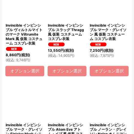
絞り込む
Invincible インビンシ
Invincible インビンシ
Invincible インビンシ
ブル ヴィルトルマイト
ブル スラッグ Thragg
ブル マーク・グレイソ
のマーク Viltrumite
風 仮装 コスチューム
ン 風 仮装 コスチュー
Mark 風 仮装 コスチュ
コスプレ衣装
ム コスプレ衣装
ーム コスプレ衣装
13,550
円
(税別)
7,250
円
(税別)
8,860
円
(税別)
(
税込
:
14,905
円
)
(
税込
:
7,975
円
)
(
税込
:
9,746
円
)
オプション選択
オプション選択
オプション選択
Invincible インビンシ
Invincible インビンシ
Invincible インビンシ
ブル マーク・グレイソ
ブル Atom Eve アト
ブル ノーラン・グレイ
ン Sinister Mark シニ
ム・イブ 風 仮装 コス
ソン Nolan オムニマン