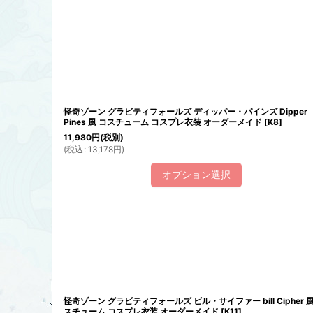
表示数
:
並び順
:
怪奇ゾーン グラビティフォールズ ディッパー・パインズ Dipper
Pines 風 コスチューム コスプレ衣装 オーダーメイド
[
K8
]
11,980
円
(税別)
(
税込
:
13,178
円
)
オプション選択
怪奇ゾーン グラビティフォールズ ビル・サイファー bill Cipher 風
スチューム コスプレ衣装 オーダーメイド
[
K11
]