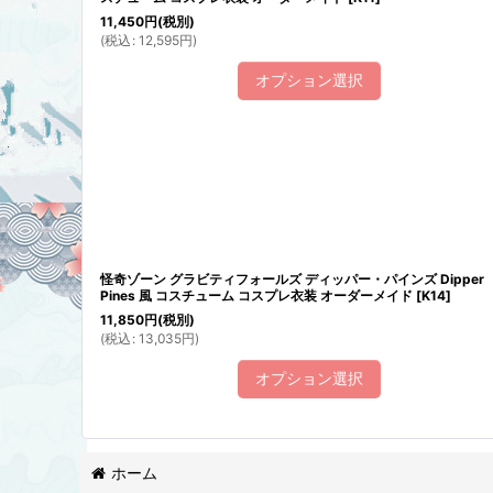
11,450
円
(税別)
(
税込
:
12,595
円
)
オプション選択
怪奇ゾーン グラビティフォールズ ディッパー・パインズ Dipper
Pines 風 コスチューム コスプレ衣装 オーダーメイド
[
K14
]
11,850
円
(税別)
(
税込
:
13,035
円
)
オプション選択
ホーム