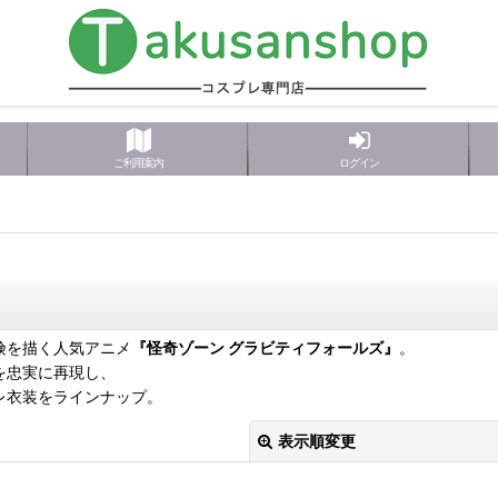
ご利用案内
ログイン
険を描く人気アニメ
『怪奇ゾーン グラビティフォールズ』
。
を忠実に再現し、
レ衣装をラインナップ。
表示順変更