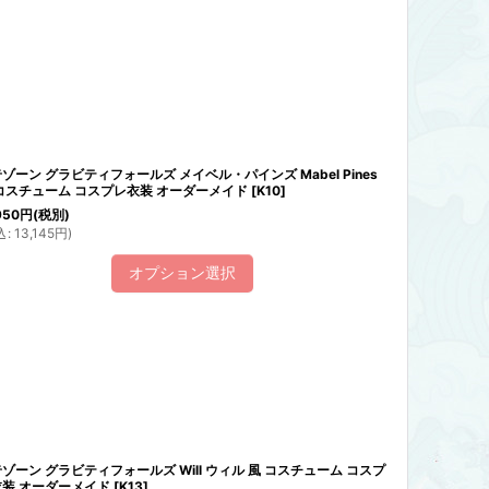
ゾーン グラビティフォールズ メイベル・パインズ Mabel Pines
コスチューム コスプレ衣装 オーダーメイド
[
K10
]
950
円
(税別)
込
:
13,145
円
)
オプション選択
ゾーン グラビティフォールズ Will ウィル 風 コスチューム コスプ
装 オーダーメイド
[
K13
]