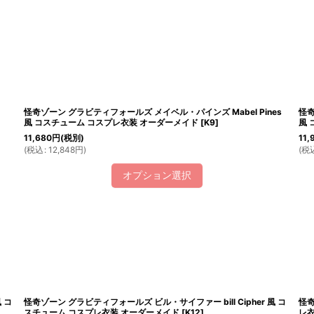
絞り込む
怪奇ゾーン グラビティフォールズ メイベル・パインズ Mabel Pines
怪奇
風 コスチューム コスプレ衣装 オーダーメイド
[
K9
]
風 
11,680
円
(税別)
11,
(
税込
:
12,848
円
)
(
税
オプション選択
 コ
怪奇ゾーン グラビティフォールズ ビル・サイファー bill Cipher 風 コ
怪奇
スチューム コスプレ衣装 オーダーメイド
[
K12
]
レ衣