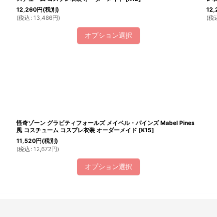
12,260
円
(税別)
12,
(
税込
:
13,486
円
)
(
税
オプション選択
怪奇ゾーン グラビティフォールズ メイベル・パインズ Mabel Pines
風 コスチューム コスプレ衣装 オーダーメイド
[
K15
]
11,520
円
(税別)
(
税込
:
12,672
円
)
オプション選択