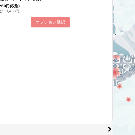
260
円
(税別)
込
:
13,486
円
)
オプション選択