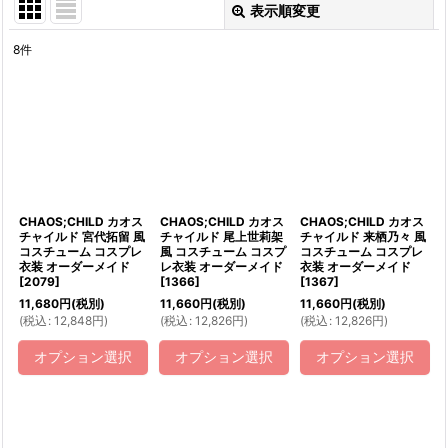
表示順変更
閉じる
8
件
表示数
:
並び順
:
絞り込む
CHAOS;CHILD カオス
CHAOS;CHILD カオス
CHAOS;CHILD カオス
チャイルド 宮代拓留 風
チャイルド 尾上世莉架
チャイルド 来栖乃々 風
コスチューム コスプレ
風 コスチューム コスプ
コスチューム コスプレ
衣装 オーダーメイド
レ衣装 オーダーメイド
衣装 オーダーメイド
[
2079
]
[
1366
]
[
1367
]
11,680
円
(税別)
11,660
円
(税別)
11,660
円
(税別)
(
税込
:
12,848
円
)
(
税込
:
12,826
円
)
(
税込
:
12,826
円
)
オプション選択
オプション選択
オプション選択