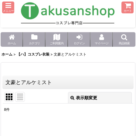
メニュー
カート
ホーム
カテゴリ
ご利用案内
ログイン
マイページ
商品検索
ホーム
>
【ハ】コスプレ衣装
>
文豪とアルケミスト
文豪とアルケミスト
表示順変更
閉じる
8
件
表示数
:
並び順
: