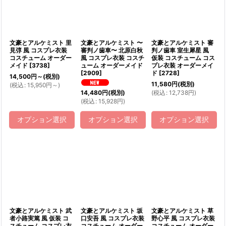
絞り込む
文豪とアルケミスト 里
文豪とアルケミスト 〜
文豪とアルケミスト 審
見弴 風 コスプレ衣装
審判ノ歯車〜 北原白秋
判ノ歯車 室生犀星 風
コスチューム オーダー
風 コスプレ衣装 コスチ
仮装 コスチューム コス
メイド
[
3738
]
ューム オーダーメイド
プレ衣装 オーダーメイ
[
2909
]
ド
[
2728
]
14,500
円
～
(税別)
11,580
円
(税別)
(
税込
:
15,950
円
～
)
(
税込
:
12,738
円
)
14,480
円
(税別)
(
税込
:
15,928
円
)
オプション選択
オプション選択
オプション選択
文豪とアルケミスト 武
文豪とアルケミスト 坂
文豪とアルケミスト 草
者小路実篤 風 仮装 コ
口安吾 風 コスプレ衣装
野心平 風 コスプレ衣装
スチューム コスプレ衣
コスチューム オーダー
コスチューム オーダー