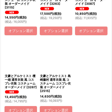
装 オーダーメイド
メイド
[
3263
]
メイド
[
3087
]
[
3115
]
17,500
円
(税別)
10,850
円
(税別)
14,550
円
(税別)
(
税込
:
19,250
円
)
(
税込
:
11,935
円
)
(
税込
:
16,005
円
)
オプション選択
オプション選択
オプション選択
文豪とアルケミスト 檀
文豪とアルケミスト 島
一雄 通常衣装 風 コス
崎藤村 通常衣装 風 コ
プレ衣装 コスチューム
スチューム コスプレ衣
オーダーメイド
[
3267
]
装 オーダーメイド
[
2515
]
14,630
円
(税別)
13,450
円
(税別)
(
税込
:
16,093
円
)
(
税込
:
14,795
円
)
オプション選択
オプション選択