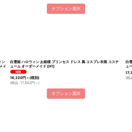
オプション選択
ィン
白雪姫 ハロウィン お姫様 プリンセス ドレス 風 コスプレ衣装 コスチ
白雪
メイ
ューム オーダーメイド
[
H1
]
ュー
17,
(
税
16,220
円
～
(税別)
(
税込
:
17,842
円
～
)
オプション選択