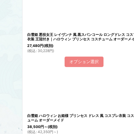
並び順
:
白雪姫 悪役女王 レイヴンナ 風 黒スパンコール ロングドレス コス
衣装 王冠付き｜ハロウィン プリンセス コスチューム オーダーメ
27,480
円
(税別)
(
税込
:
30,228
円
)
オプション選択
白雪姫 ハロウィン お姫様 プリンセス ドレス 風 コスプレ衣装 コ
ューム オーダーメイド
38,500
円
～
(税別)
(
税込
:
42,350
円
～
)