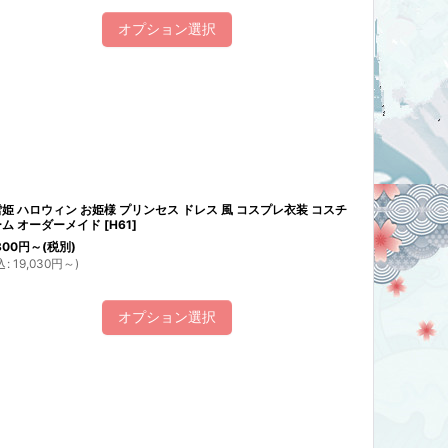
オプション選択
姫 ハロウィン お姫様 プリンセス ドレス 風 コスプレ衣装 コスチ
ム オーダーメイド
[
H61
]
300
円
～
(税別)
込
:
19,030
円
～
)
オプション選択