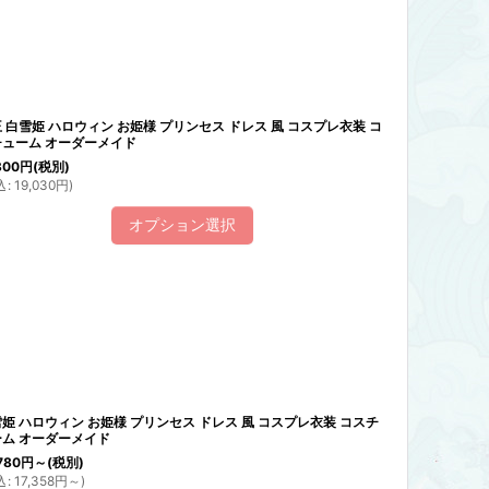
 白雪姫 ハロウィン お姫様 プリンセス ドレス 風 コスプレ衣装 コ
チューム オーダーメイド
300
円
(税別)
込
:
19,030
円
)
オプション選択
姫 ハロウィン お姫様 プリンセス ドレス 風 コスプレ衣装 コスチ
ム オーダーメイド
780
円
～
(税別)
込
:
17,358
円
～
)