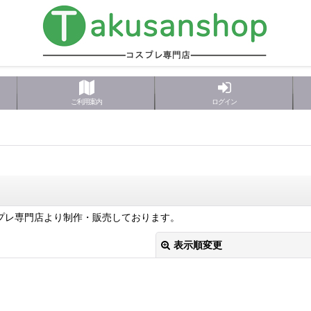
ご利用案内
ログイン
プレ専門店より制作・販売しております。
表示順変更