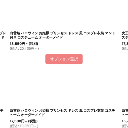
絞り込む
プレ
白雪姫 ハロウィン お姫様 プリンセス ドレス 風 コスプレ衣装 マント
女王
イド
付き コスチューム オーダーメイド
ス
18,550
円
～
(税別)
17,
(
税込
:
20,405
円
～
)
(
税
オプション選択
スチ
白雪姫 ハロウィン お姫様 プリンセス ドレス 風 コスプレ衣装 コスチ
白雪
ューム オーダーメイド
ュー
17,500
円
～
(税別)
15,
(
税込
:
19,250
円
～
)
(
税