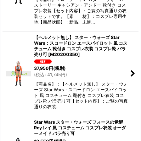
ストーリー キャシアン・アンドー 靴付き コス
プレ衣装【セット内容】：ご覧の写真通りの衣
装セットです。【素 材】：コスプレ専用生
地【商品状態】：新品、未使…
【ヘルメット無し】 スター・ウォーズ Star
Wars：スコードロン エースパイロット 風 コス
チューム 靴付き コスプレ衣装 コスプレ靴 バラ
売り可
[
M20200350
]
37,950
円
(税別)
(
税込
:
41,745
円
)
【商品名】：【ヘルメット無し】 スター・ウォ
ーズ Star Wars：スコードロン エースパイロッ
ト 風 コスチューム 靴付き コスプレ衣装 コス
プレ靴 バラ売り可【セット内容】：ご覧の写真
通りの衣装…
Star Wars スター・ウォーズ フォースの覚醒
Rey レイ 風 コスチューム コスプレ衣装 オーダ
ーメイド バラ売り可