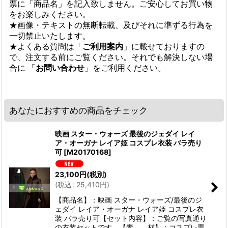
票に「商品名」を記入致しません。ご安心してお買い物
をお楽しみください。
★画像・テキストの無断転載、及びそれに準ずる行為を
一切禁止いたします。
★よくある質問は「
ご利用案内
」に載せておりますの
で、注文する前にご覧ください。それでも解決しない場
合に 「
お問い合わせ
」をご利用ください。
あなたにおすすめの商品をチェック
映画 スター・ウォーズ 最後のジェダイ レイ
ア・オーガナ レイア姫 コスプレ衣装 バラ売り
可
[
M20170168
]
23,100
円
(税別)
(
税込
:
25,410
円
)
【商品名】：映画 スター・ウォーズ/最後のジ
ェダイ レイア・オーガナ レイア姫 コスプレ衣
装 バラ売り可【セット内容】：ご覧の写真通り
の衣装セットです。【素 材】：コスプレ専