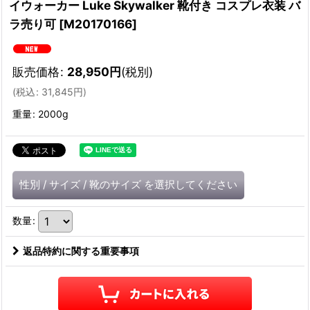
イウォーカー Luke Skywalker 靴付き コスプレ衣装 バ
ラ売り可
[
M20170166
]
販売価格
:
28,950
円
(税別)
(
税込
:
31,845
円
)
重量
:
2000g
性別
/
サイズ
/
靴のサイズ
を選択してください
数量
:
返品特約に関する重要事項