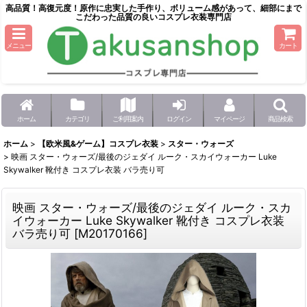
高品質！高復元度！原作に忠実した手作り、ボリューム感があって、細部にまで
こだわった品質の良いコスプレ衣装専門店
メニュー
カート
ホーム
カテゴリ
ご利用案内
ログイン
マイページ
商品検索
ホーム
>
【欧米風&ゲーム】コスプレ衣装
>
スター・ウォーズ
>
映画 スター・ウォーズ/最後のジェダイ ルーク・スカイウォーカー Luke
Skywalker 靴付き コスプレ衣装 バラ売り可
映画 スター・ウォーズ/最後のジェダイ ルーク・スカ
イウォーカー Luke Skywalker 靴付き コスプレ衣装
バラ売り可
[
M20170166
]