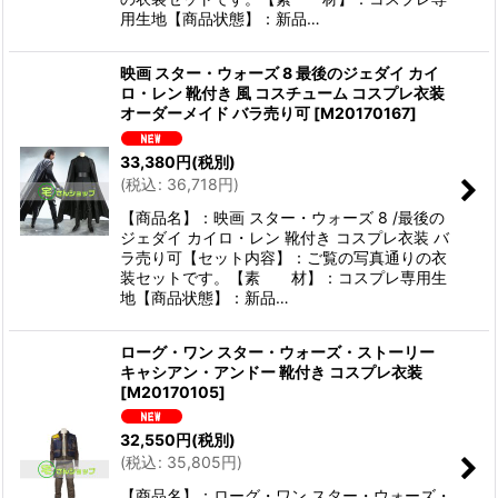
用生地【商品状態】：新品…
映画 スター・ウォーズ 8 最後のジェダイ カイ
ロ・レン 靴付き 風 コスチューム コスプレ衣装
オーダーメイド バラ売り可
[
M20170167
]
33,380
円
(税別)
(
税込
:
36,718
円
)
【商品名】：映画 スター・ウォーズ 8 /最後の
ジェダイ カイロ・レン 靴付き コスプレ衣装 バ
ラ売り可【セット内容】：ご覧の写真通りの衣
装セットです。【素 材】：コスプレ専用生
地【商品状態】：新品…
ローグ・ワン スター・ウォーズ・ストーリー
キャシアン・アンドー 靴付き コスプレ衣装
[
M20170105
]
32,550
円
(税別)
(
税込
:
35,805
円
)
【商品名】：ローグ・ワン スター・ウォーズ・