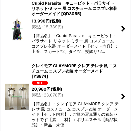
Cupid Parasite キューピット・パラサイト
リネット·ミラー 風 コスチューム コスプレ衣装
絞り込む
オーダーメイド
[
QD3055
]
13,990
円
(税別)
(
税込
:
15,389
円
)
【商品名】：Cupid Parasite キューピット・
パラサイト リネット·ミラー 風 コスチューム
コスプレ衣装 オーダーメイド【セット内容】：
上着、スカート*2、タイツ、髪飾り*2…
クレイモア CLAYMORE クレア テレサ 風 コス
チューム コスプレ衣装 オーダーメイド
[
YS874
]
20,980
円
(税別)
(
税込
:
23,078
円
)
【商品名】：クレイモア CLAYMORE クレア テ
レサ 風 コスチューム コスプレ衣装 オーダーメ
イド【セット内容】：ご覧の写真通りの衣装セ
ットです【素 材】：ポリエステル【商品状
態】：新品、未使…