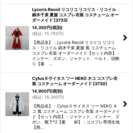
Lycoris Recoil リコリコ リコリス・リコイル
錦木千束 夏服 コスプレ衣装 コスチューム オー
ダーメイド
[
3733
]
14,350
円
(税別)
(
税込
:
15,785
円
)
【商品名】：Lycoris Recoil リコリコ リコリ
ス・リコイル 錦木千束 夏服 風 コスチューム
コスプレ衣装 オーダーメイド【セット内容】：
インナー、ズボン、ジャケット、ベルト、頭飾
り【素 …
Cytus II サイタス ツー NEKO ネコ コスプレ衣
装 コスチューム オーダーメイド
[
3730
]
14,900
円
(税別)
(
税込
:
16,390
円
)
【商品名】：Cytus II サイタス ツー NEKO ネ
コ 風 コスチューム コスプレ衣装 オーダーメイ
ド【セット内容】：ジャケット、インナー、ズ
ボン、靴下*2【素 材】：コスプレ専用生地
【商…