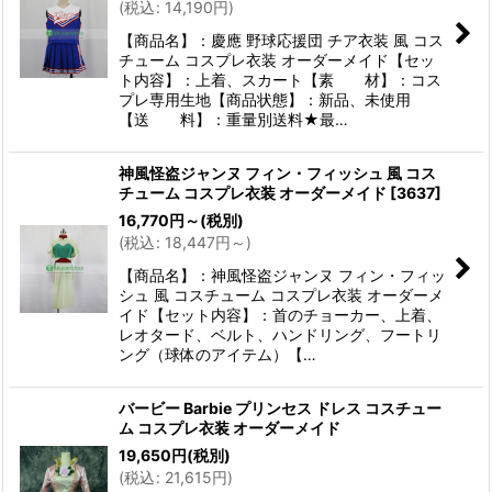
(
税込
:
14,190
円
)
【商品名】：慶應 野球応援団 チア衣装 風 コス
チューム コスプレ衣装 オーダーメイド【セッ
ト内容】：上着、スカート【素 材】：コス
プレ専用生地【商品状態】：新品、未使用
【送 料】：重量別送料★最…
神風怪盗ジャンヌ フィン・フィッシュ 風 コス
チューム コスプレ衣装 オーダーメイド
[
3637
]
16,770
円
～
(税別)
(
税込
:
18,447
円
～
)
【商品名】：神風怪盗ジャンヌ フィン・フィッ
シュ 風 コスチューム コスプレ衣装 オーダーメ
イド【セット内容】：首のチョーカー、上着、
レオタード、ベルト、ハンドリング、フートリ
ング（球体のアイテム）【…
バービー Barbie プリンセス ドレス コスチュー
ム コスプレ衣装 オーダーメイド
19,650
円
(税別)
(
税込
:
21,615
円
)