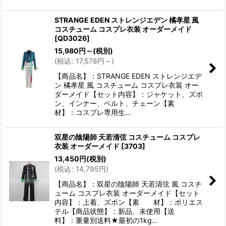
STRANGE EDEN ストレンジエデン 橘孝星 風
コスチューム コスプレ衣装 オーダーメイド
[
QD3026
]
15,980
円
～
(税別)
(
税込
:
17,578
円
～
)
【商品名】：STRANGE EDEN ストレンジエデ
ン 橘孝星 風 コスチューム コスプレ衣装 オー
ダーメイド【セット内容】：ジャケット、ズボ
ン、インナー、ベルト、チェーン【素
材】：コスプレ専用生…
双星の陰陽師 天若清弦 コスチューム コスプレ
衣装 オーダーメイド
[
3703
]
13,450
円
(税別)
(
税込
:
14,795
円
)
【商品名】：双星の陰陽師 天若清弦 風 コスチ
ューム コスプレ衣装 オーダーメイド【セット
内容】：上着、ズボン【素 材】：ポリエス
テル【商品状態】：新品、未使用【送
料】：重量別送料★最初の1kg…