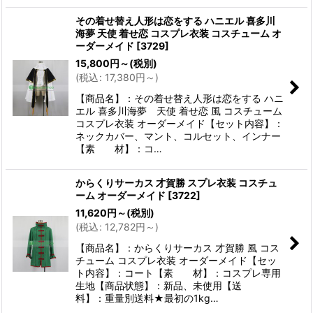
その着せ替え人形は恋をする ハニエル 喜多川
海夢 天使 着せ恋 コスプレ衣装 コスチューム オ
ーダーメイド
[
3729
]
15,800
円
～
(税別)
(
税込
:
17,380
円
～
)
【商品名】：その着せ替え人形は恋をする ハニ
エル 喜多川海夢 天使 着せ恋 風 コスチューム
コスプレ衣装 オーダーメイド【セット内容】：
ネックカバー、マント、コルセット、インナー
【素 材】：コ…
からくりサーカス 才賀勝 スプレ衣装 コスチュ
ーム オーダーメイド
[
3722
]
11,620
円
～
(税別)
(
税込
:
12,782
円
～
)
【商品名】：からくりサーカス 才賀勝 風 コス
チューム コスプレ衣装 オーダーメイド【セッ
ト内容】：コート【素 材】：コスプレ専用
生地【商品状態】：新品、未使用【送
料】：重量別送料★最初の1kg…