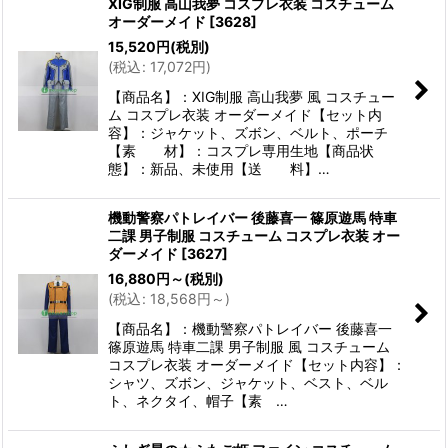
XIG制服 高山我夢 コスプレ衣装 コスチューム
オーダーメイド
[
3628
]
15,520
円
(税別)
(
税込
:
17,072
円
)
【商品名】：XIG制服 高山我夢 風 コスチュー
ム コスプレ衣装 オーダーメイド【セット内
容】：ジャケット、ズボン、ベルト、ポーチ
【素 材】：コスプレ専用生地【商品状
態】：新品、未使用【送 料】…
機動警察パトレイバー 後藤喜一 篠原遊馬 特車
二課 男子制服 コスチューム コスプレ衣装 オー
ダーメイド
[
3627
]
16,880
円
～
(税別)
(
税込
:
18,568
円
～
)
【商品名】：機動警察パトレイバー 後藤喜一
篠原遊馬 特車二課 男子制服 風 コスチューム
コスプレ衣装 オーダーメイド【セット内容】：
シャツ、ズボン、ジャケット、ベスト、ベル
ト、ネクタイ、帽子【素 …