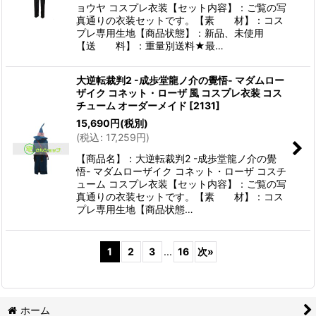
ョウヤ コスプレ衣装【セット内容】：ご覧の写
真通りの衣装セットです。【素 材】：コス
プレ専用生地【商品状態】：新品、未使用
【送 料】：重量別送料★最…
大逆転裁判2 -成歩堂龍ノ介の覺悟- マダムロー
ザイク コネット・ローザ 風 コスプレ衣装 コス
チューム オーダーメイド
[
2131
]
15,690
円
(税別)
(
税込
:
17,259
円
)
【商品名】：大逆転裁判2 -成歩堂龍ノ介の覺
悟- マダムローザイク コネット・ローザ コスチ
ューム コスプレ衣装【セット内容】：ご覧の写
真通りの衣装セットです。【素 材】：コス
プレ専用生地【商品状態…
1
2
3
...
16
次
»
ホーム