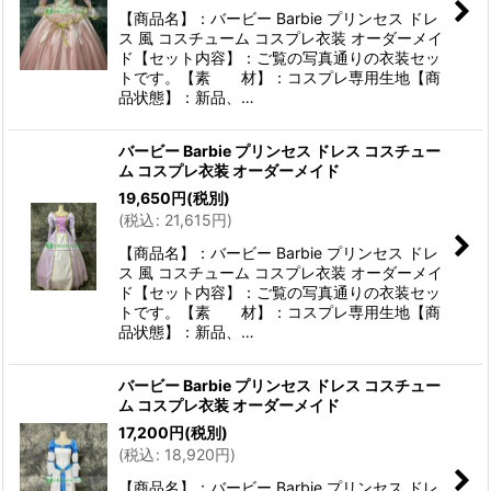
【商品名】：バービー Barbie プリンセス ドレ
ス 風 コスチューム コスプレ衣装 オーダーメイ
ド【セット内容】：ご覧の写真通りの衣装セッ
トです。【素 材】：コスプレ専用生地【商
品状態】：新品、…
バービー Barbie プリンセス ドレス コスチュー
ム コスプレ衣装 オーダーメイド
19,650
円
(税別)
(
税込
:
21,615
円
)
【商品名】：バービー Barbie プリンセス ドレ
ス 風 コスチューム コスプレ衣装 オーダーメイ
ド【セット内容】：ご覧の写真通りの衣装セッ
トです。【素 材】：コスプレ専用生地【商
品状態】：新品、…
バービー Barbie プリンセス ドレス コスチュー
ム コスプレ衣装 オーダーメイド
17,200
円
(税別)
(
税込
:
18,920
円
)
【商品名】：バービー Barbie プリンセス ドレ