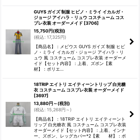
GUYS ガイズ 制服 ヒビノ・ミライ イカルガ・
ジョージ アイハラ・リュウ コスチューム コス
プレ衣装 オーダーメイド
[
3706
]
15,750
円
(税別)
(
税込
:
17,325
円
)
【商品名】：メビウス GUYS ガイズ 制服 ヒビ
ノ・ミライ イカルガ・ジョージ アイハラ・リ
ュウ 風 コスチューム コスプレ衣装 オーダーメ
イド【セット内容】：上着、ズボン【素
材】：ポリエ…
18TRIP エイトリ エイティーントリップ 白光糖
衣 コスチューム コスプレ衣装 オーダーメイド
[
3697
]
13,880
円
～
(税別)
(
税込
:
15,268
円
～
)
【商品名】：18TRIP エイトリ エイティーント
リップ 白光糖衣 風 コスチューム コスプレ衣装
オーダーメイド【セット内容】：上着、インナ
ー、ズボン、レッグカバー*2【素 材】：ポ