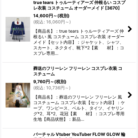
true tears トゥルーティアーズ 仲根るい コスプ
レ衣装 コスチューム オーダーメイド
[
3670
]
14,600
円
～
(税別)
(
税込
:
16,060
円
～
)
【商品名】：true tears トゥルーティアーズ 仲
根るい 風 コスチューム コスプレ衣装 オーダー
メイド【セット内容】：ジャケット、シャツ、
スカート、ネクタイ、靴下*2【素 材】：コ
スプレ専用…
葬送のフリーレン フリーレン コスプレ衣装 コ
スチューム
9,760
円
～
(税別)
(
税込
:
10,736
円
～
)
【商品名】：葬送のフリーレン フリーレン 風
コスチューム コスプレ衣装【セット内容】：ケ
ープ、ワンピース、ベルト、タイツ、イヤリン
グ*2、耳*2、花冠【素 材】：コスプレ専用
生地【商品状態】：新品…
バーチャル Vtuber YouTuber FLOW GLOW 輪