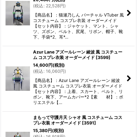
(
税込
:
22,528
円
)
【商品名】：猫瀬乃しん バーチャル VTuber 風
コスチューム コスプレ衣装 オーダーメイド
【セット内容】：ジャケット、マント、シャ
ツ、ズボン、ベルト、尻尾、リボン、帽子、靴
下、手袋*2、耳*…
Azur Lane アズールレーン 綾波 風 コスチュー
ム コスプレ衣装 オーダーメイド
[
3599
]
14,600
円
(税別)
(
税込
:
16,060
円
)
【商品名】：Azur Lane アズールレーン 綾波
風 コスチューム コスプレ衣装 オーダーメイド
【セット内容】：上着、スカート、ベルト、リ
ボン、靴下、アームカバー*2【素 材】：ポ
リエステル【…
まもって守護月天 シャオ 風 コスチューム コス
プレ衣装 オーダーメイド
[
3591
]
15,380
円
(税別)
(
税込
:
16,918
円
)