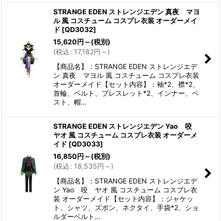
STRANGE EDEN ストレンジエデン 真夜 マヨ
ル 風 コスチューム コスプレ衣装 オーダーメイ
ド
[
QD3032
]
15,620
円
～
(税別)
(
税込
:
17,182
円
～
)
【商品名】：STRANGE EDEN ストレンジエデ
ン 真夜 マヨル 風 コスチューム コスプレ衣装
オーダーメイド【セット内容】：袖*2、襟*2、
首輪、ベルト、ブレスレット*2、インナー、ベ
スト、帽…
STRANGE EDEN ストレンジエデン Yao 咬
ヤオ 風 コスチューム コスプレ衣装 オーダーメ
イド
[
QD3033
]
16,850
円
～
(税別)
(
税込
:
18,535
円
～
)
【商品名】：STRANGE EDEN ストレンジエデ
ン Yao 咬 ヤオ 風 コスチューム コスプレ衣
装 オーダーメイド【セット内容】：ジャケッ
ト、シャツ、ズボン、ネクタイ、手袋*2、ショ
ルダーベルト…