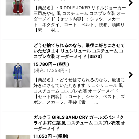
【商品名】：RIDDLE JOKER リドルジョーカー
三司あやせ 風 コスチューム コスプレ衣装 オー
ダーメイド【セット内容】：シャツ、スカー
ト、ネクタイ、コート、ベルト、腰巻、頭飾り
【素 材…
どうせ捨てられるのなら、最後に好きにさせて
いただきます リュシリュール コスチューム コ
スプレ衣装 オーダーメイド
[
3573
]
15,780
円
～
(税別)
(
税込
:
17,358
円
～
)
【商品名】：どうせ捨てられるのなら、最後に
好きにさせていただきます リュシリュール 風
コスチューム コスプレ衣装 オーダーメイド
【セット内容】：コート、シャツ、ベスト、ズ
ボン、スカーフ、手袋【素 …
ガルクラ GIRLS BAND CRY ガールズバンドク
ライ 井芹仁菜 風 コスチューム コスプレ衣装 オ
ーダーメイド
11,650
円
～
(税別)