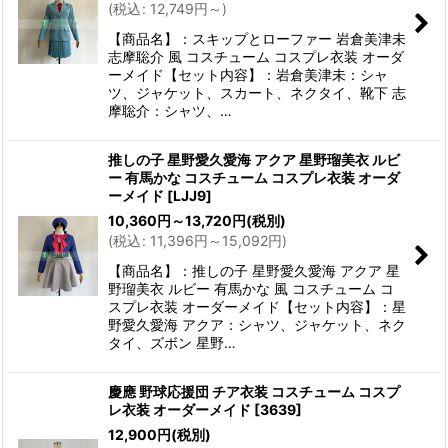
(
税込
:
12,749
円
～
)
【商品名】：スキップとローファー 岩倉美津未
志摩聡介 風 コスチューム コスプレ衣装 オーダ
ーメイド【セット内容】：岩倉美津未：シャ
ツ、ジャケット、スカート、ネクタイ、靴下 志
摩聡介：シャツ、…
推しの子 星野愛久愛海 アクア 星野瑠美衣 ルビ
ー 有馬かな コスチューム コスプレ衣装 オーダ
ーメイド
[
LJJ9
]
10,360
円
～13,720
円
(税別)
(
税込
:
11,396
円
～15,092
円
)
【商品名】：推しの子 星野愛久愛海 アクア 星
野瑠美衣 ルビー 有馬かな 風 コスチューム コ
スプレ衣装 オーダーメイド【セット内容】：星
野愛久愛海 アクア：シャツ、ジャケット、ネク
タイ、ズボン 星野…
慶應 野球応援団 チア衣装 コスチューム コスプ
レ衣装 オーダーメイド
[
3639
]
12,900
円
(税別)