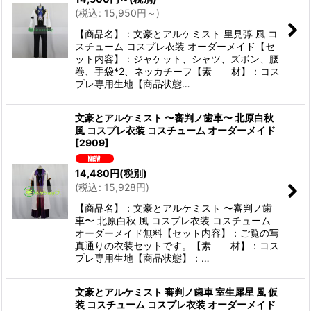
(
税込
:
15,950
円
～
)
絞り込む
【商品名】：文豪とアルケミスト 里見弴 風 コ
スチューム コスプレ衣装 オーダーメイド【セ
ット内容】：ジャケット、シャツ、ズボン、腰
巻、手袋*2、ネッカチーフ【素 材】：コス
プレ専用生地【商品状態…
文豪とアルケミスト 〜審判ノ歯車〜 北原白秋
風 コスプレ衣装 コスチューム オーダーメイド
[
2909
]
14,480
円
(税別)
(
税込
:
15,928
円
)
【商品名】：文豪とアルケミスト 〜審判ノ歯
車〜 北原白秋 風 コスプレ衣装 コスチューム
オーダーメイド無料【セット内容】：ご覧の写
真通りの衣装セットです。【素 材】：コス
プレ専用生地【商品状態】：…
文豪とアルケミスト 審判ノ歯車 室生犀星 風 仮
装 コスチューム コスプレ衣装 オーダーメイド