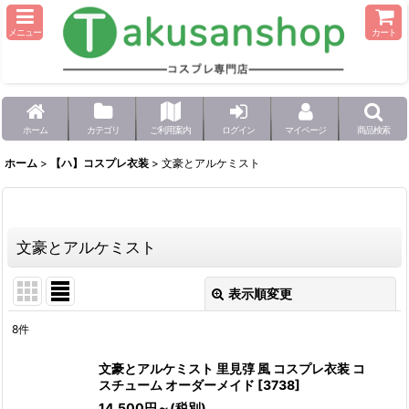
メニュー
カート
ホーム
カテゴリ
ご利用案内
ログイン
マイページ
商品検索
ホーム
>
【ハ】コスプレ衣装
>
文豪とアルケミスト
文豪とアルケミスト
表示順変更
閉じる
8
件
表示数
:
文豪とアルケミスト 里見弴 風 コスプレ衣装 コ
スチューム オーダーメイド
[
3738
]
並び順
:
14,500
円
～
(税別)