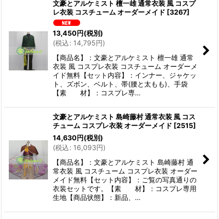
文豪とアルケミスト 檀一雄 通常衣装 風 コスプ
レ衣装 コスチューム オーダーメイド
[
3267
]
13,450
円
(税別)
(
税込
:
14,795
円
)
【商品名】：文豪とアルケミスト 檀一雄 通常
衣装 風 コスプレ衣装 コスチューム オーダーメ
イド無料【セット内容】：インナー、ジャケッ
ト、ズボン、ベルト、帯(腰と太もも)、手袋
【素 材】：コスプレ専…
文豪とアルケミスト 島崎藤村 通常衣装 風 コス
チューム コスプレ衣装 オーダーメイド
[
2515
]
14,630
円
(税別)
(
税込
:
16,093
円
)
【商品名】：文豪とアルケミスト 島崎藤村 通
常衣装 風 コスチューム コスプレ衣装 オーダー
メイド無料【セット内容】：ご覧の写真通りの
衣装セットです。【素 材】：コスプレ専用
生地【商品状態】：新品、…