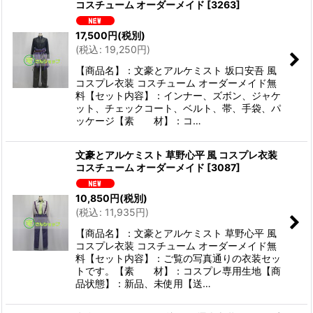
コスチューム オーダーメイド
[
3263
]
17,500
円
(税別)
(
税込
:
19,250
円
)
【商品名】：文豪とアルケミスト 坂口安吾 風
コスプレ衣装 コスチューム オーダーメイド無
料【セット内容】：インナー、ズボン、ジャケ
ット、チェックコート、ベルト、帯、手袋、パ
ッケージ【素 材】：コ…
文豪とアルケミスト 草野心平 風 コスプレ衣装
コスチューム オーダーメイド
[
3087
]
10,850
円
(税別)
(
税込
:
11,935
円
)
【商品名】：文豪とアルケミスト 草野心平 風
コスプレ衣装 コスチューム オーダーメイド無
料【セット内容】：ご覧の写真通りの衣装セッ
トです。【素 材】：コスプレ専用生地【商
品状態】：新品、未使用【送…