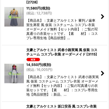
[
2728
]
11,580
円
(税別)
(
税込
:
12,738
円
)
【商品名】：文豪とアルケミスト 審判ノ歯車
室生犀星 風 仮装 コスチューム コスプレ衣装
オーダーメイド無料【セット内容】：ご覧の写
真通りの衣装セットです。【素 材】：コス
プレ専用生地【商品状態】…
文豪とアルケミスト 武者小路実篤 風 仮装 コス
チューム コスプレ衣装 オーダーメイド
[
3115
]
14,550
円
(税別)
(
税込
:
16,005
円
)
【商品名】：文豪とアルケミスト 武者小路実篤
風 仮装 コスチューム コスプレ衣装 オーダーメ
イド無料【セット内容】：ご覧の写真通りの衣
装セットです。【素 材】：コスプレ専用生
地【商品状態】：新品、…
文豪とアルケミスト 坂口安吾 風 コスプレ衣装