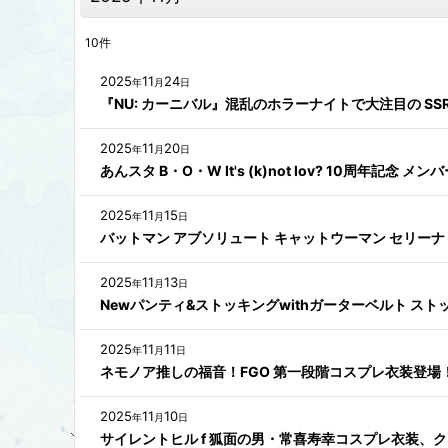
10
件
2025
11
24
年
月
日
『NU: カーニバル』混乱のホラーナイトで大注目の S
2025
11
20
年
月
日
あんスタ B・O・W It's (k)not lov? 10周年記
2025
11
15
年
月
日
バットマン アブソリュート キャットウーマン セリー
2025
11
13
年
月
日
Newパンティ&ストッキングwithガーターベルト ス
2025
11
11
年
月
日
ネモノア推しの福音！FGO 第一段階コスプレ衣装登場
2025
11
10
年
月
日
サイレントヒル f 狐面の男・常喜寿幸コスプレ衣装、