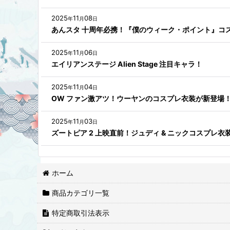
2025
11
08
年
月
日
あんスタ 十周年必携！『僕のウィーク・ポイント』コ
2025
11
06
年
月
日
エイリアンステージ Alien Stage 注目キャラ！
2025
11
04
年
月
日
OW ファン激アツ！ウーヤンのコスプレ衣装が新登場
2025
11
03
年
月
日
ズートピア 2 上映直前！ジュディ & ニックコスプレ
ホーム
商品カテゴリ一覧
特定商取引法表示