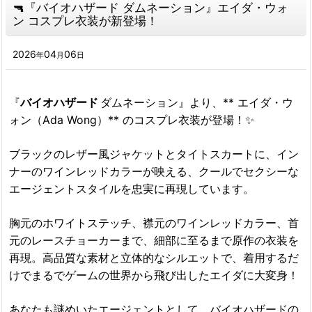
🔫『バイオハザード ダムネーション』エイダ・ウォ
ン コスプレ衣装が新登場！
2026
04
06
年
月
日
『​
バイオハザード
​ダムネーション』より、** エイダ・ウ
ォン（Ada Wong）** のコスプレ衣装が登場！✨
ブラックのレザー風ジャケットとタイトスカートに、イン
ナーのワインレッドカラーが映える、クールでセクシーな
エージェントスタイルを忠実に再現しています。
胸元のホワイトステッチ、襟元のワインレッドカラー、首
元のレースチョーカーまで、細部に至るまで原作の衣装を
再現。高品質な素材と立体的なシルエットで、着用するだ
けでまるでゲームの世界から飛び出したエイダに大変身！
あなたも謎めいたエージェントとして、バイオハザードの