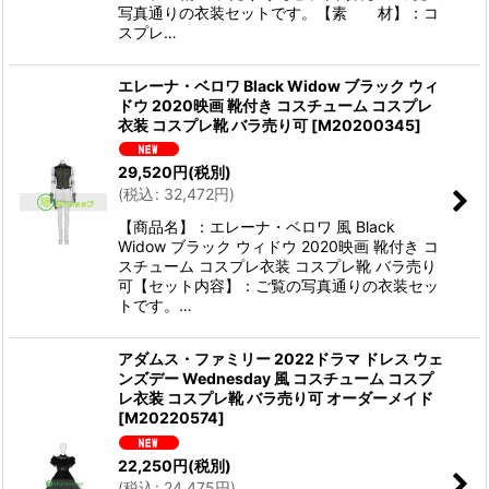
写真通りの衣装セットです。【素 材】：コ
スプレ…
エレーナ・ベロワ Black Widow ブラック ウィ
ドウ 2020映画 靴付き コスチューム コスプレ
衣装 コスプレ靴 バラ売り可
[
M20200345
]
29,520
円
(税別)
(
税込
:
32,472
円
)
【商品名】：エレーナ・ベロワ 風 Black
Widow ブラック ウィドウ 2020映画 靴付き コ
スチューム コスプレ衣装 コスプレ靴 バラ売り
可【セット内容】：ご覧の写真通りの衣装セッ
トです。…
アダムス・ファミリー 2022ドラマ ドレス ウェ
ンズデー Wednesday 風 コスチューム コスプ
レ衣装 コスプレ靴 バラ売り可 オーダーメイド
[
M20220574
]
22,250
円
(税別)
(
税込
:
24,475
円
)