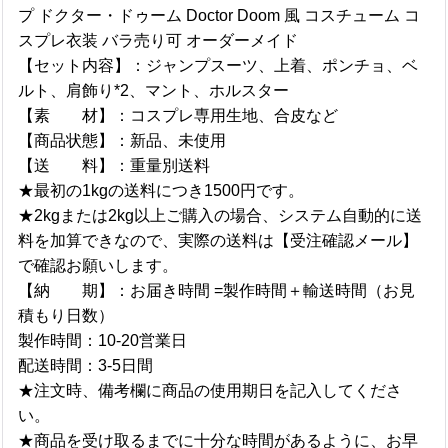
プ ドクター・ドゥーム Doctor Doom 風 コスチューム コ
スプレ衣装 バラ売り可 オーダーメイド
【セット内容】：ジャンプスーツ、上着、ポンチョ、ベ
ルト、肩飾り*2、マント、ホルスター
【素 材】：コスプレ専用生地、合皮など
【商品状態】：新品、未使用
【送 料】：重量別送料
★最初の1kgの送料につき1500円です。
★2kgまたは2kg以上ご購入の場合、システム自動的に送
料を加算できなので、実際の送料は【受注確認メール】
で確認お願いします。
【納 期】：お届き時間 =製作時間＋輸送時間（お見
積もり日数）
製作時間：10-20営業日
配送時間：3-5日間
★注文時、備考欄に商品の使用期日を記入してくださ
い。
★商品を受け取るまでに十分な時間があるように、お早