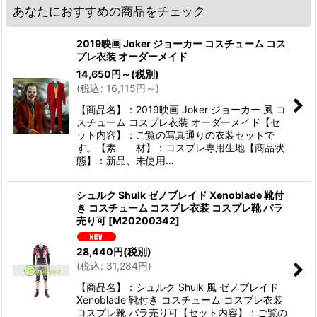
あなたにおすすめの商品をチェック
2019映画 Joker ジョーカー コスチューム コス
プレ衣装 オーダーメイド
14,650
円
～
(税別)
(
税込
:
16,115
円
～
)
【商品名】：2019映画 Joker ジョーカー 風 コ
スチューム コスプレ衣装 オーダーメイド【セ
ット内容】：ご覧の写真通りの衣装セットで
す。【素 材】：コスプレ専用生地【商品状
態】：新品、未使用…
シュルク Shulk ゼノブレイド Xenoblade 靴付
き コスチューム コスプレ衣装 コスプレ靴 バラ
売り可
[
M20200342
]
28,440
円
(税別)
(
税込
:
31,284
円
)
【商品名】：シュルク Shulk 風 ゼノブレイド
Xenoblade 靴付き コスチューム コスプレ衣装
コスプレ靴 バラ売り可【セット内容】：ご覧の