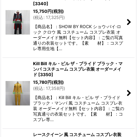
[
3340
]
15,750
円
(税別)
(
税込
:
17,325
円
)
【商品名】：SHOW BY ROCK ショウ·バイ·ロ
ック クロウ 風 コスチューム コスプレ衣装 オ
ーダーメイド無料【セット内容】：ご覧の写真
通りの衣装セットです。【素 材】：コスプ
レ専用生地【…
Kill Bill キル・ビル ザ・ブライド ブラック・マ
ンバ コスチューム コスプレ衣装 オーダーメイ
ド
[
3350
]
15,780
円
(税別)
(
税込
:
17,358
円
)
【商品名】：Kill Bill キル・ビル ザ・ブライド
ブラック・マンバ 風 コスチューム コスプレ衣
装 オーダーメイド無料【セット内容】：ご覧の
写真通りの衣装セットです。【素 材】：コ
スプレ専…
レースクイーン 風 コスチューム コスプレ衣装