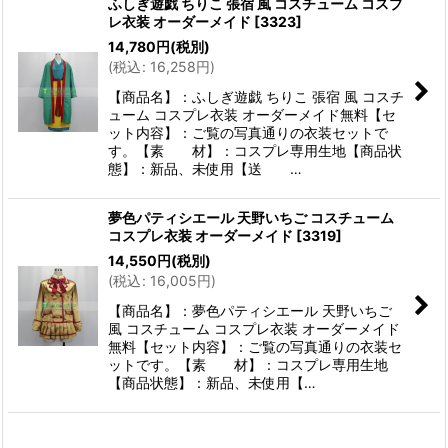
ふしぎ遊戯 ちりこ 張宿 風 コスチューム コスプ
レ衣装 オーダーメイド
[
3323
]
14,780
円
(税別)
(
税込
:
16,258
円
)
【商品名】：ふしぎ遊戯 ちりこ 張宿 風 コスチ
ューム コスプレ衣装 オーダーメイド無料【セ
ット内容】：ご覧の写真通りの衣装セットで
す。【素 材】：コスプレ専用生地【商品状
態】：新品、未使用【送 …
夢色パティシエール 天野いちご コスチューム
コスプレ衣装 オーダーメイド
[
3319
]
14,550
円
(税別)
(
税込
:
16,005
円
)
【商品名】：夢色パティシエール 天野いちご
風 コスチューム コスプレ衣装 オーダーメイド
無料【セット内容】：ご覧の写真通りの衣装セ
ットです。【素 材】：コスプレ専用生地
【商品状態】：新品、未使用【…