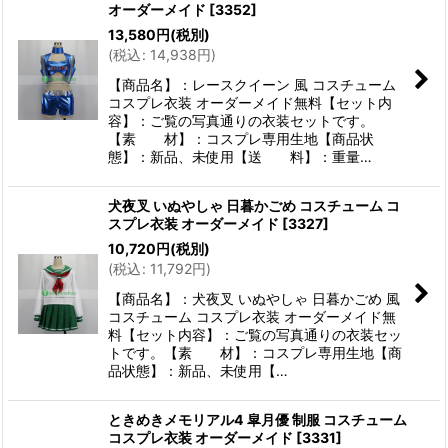
オーダーメイド
[
3352
]
13,580
円
(税別)
(
税込
:
14,938
円
)
【商品名】：レースクイーン 風 コスチューム
コスプレ衣装 オーダーメイド無料【セット内
容】：ご覧の写真通りの衣装セットです。
【素 材】：コスプレ専用生地【商品状
態】：新品、未使用【送 料】：重量…
犬夜叉 いぬやしゃ 日暮かごめ コスチューム コ
スプレ衣装 オーダーメイド
[
3327
]
10,720
円
(税別)
(
税込
:
11,792
円
)
【商品名】：犬夜叉 いぬやしゃ 日暮かごめ 風
コスチューム コスプレ衣装 オーダーメイド無
料【セット内容】：ご覧の写真通りの衣装セッ
トです。【素 材】：コスプレ専用生地【商
品状態】：新品、未使用【…
ときめきメモリアル4 皐月優 制服 コスチューム
コスプレ衣装 オーダーメイド
[
3331
]