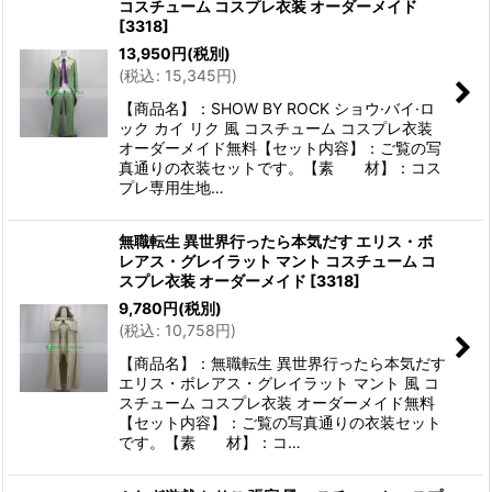
コスチューム コスプレ衣装 オーダーメイド
[
3318
]
13,950
円
(税別)
(
税込
:
15,345
円
)
【商品名】：SHOW BY ROCK ショウ·バイ·ロ
ック カイ リク 風 コスチューム コスプレ衣装
オーダーメイド無料【セット内容】：ご覧の写
真通りの衣装セットです。【素 材】：コス
プレ専用生地…
無職転生 異世界行ったら本気だす エリス・ボ
レアス・グレイラット マント コスチューム コ
スプレ衣装 オーダーメイド
[
3318
]
9,780
円
(税別)
(
税込
:
10,758
円
)
【商品名】：無職転生 異世界行ったら本気だす
エリス・ボレアス・グレイラット マント 風 コ
スチューム コスプレ衣装 オーダーメイド無料
【セット内容】：ご覧の写真通りの衣装セット
です。【素 材】：コ…