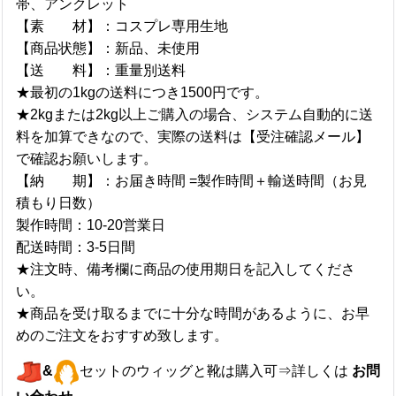
帯、アンクレット
【素 材】：コスプレ専用生地
【商品状態】：新品、未使用
【送 料】：重量別送料
★最初の1kgの送料につき1500円です。
★2kgまたは2kg以上ご購入の場合、システム自動的に送
料を加算できなので、実際の送料は【受注確認メール】
で確認お願いします。
【納 期】：お届き時間 =製作時間＋輸送時間（お見
積もり日数）
製作時間：10-20営業日
配送時間：3-5日間
★注文時、備考欄に商品の使用期日を記入してくださ
い。
★商品を受け取るまでに十分な時間があるように、お早
めのご注文をおすすめ致します。
&
セットのウィッグと靴は購入可⇒詳しくは
お問