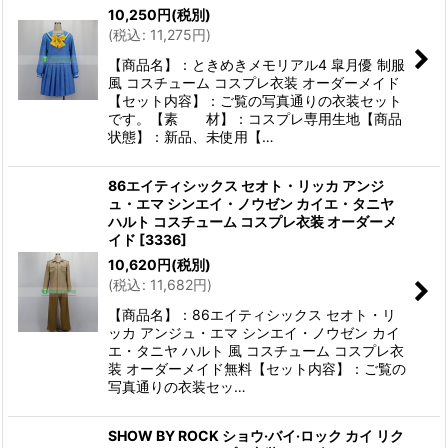
10,250
円
(税別)
(
税込
:
11,275
円
)
【商品名】：ときめきメモリアル4 皐月優 制服
風 コスチューム コスプレ衣装 オーダーメイド
【セット内容】：ご覧の写真通りの衣装セット
です。【素 材】：コスプレ専用生地【商品
状態】：新品、未使用【…
86エイティシックス セオト・リッカ アンジ
ュ・エマ シンエイ・ノウゼン カイエ・タニヤ
ハルト コスチューム コスプレ衣装 オーダーメ
イド
[
3336
]
10,620
円
(税別)
(
税込
:
11,682
円
)
【商品名】：86エイティシックス セオト・リ
ッカ アンジュ・エマ シンエイ・ノウゼン カイ
エ・タニヤ ハルト 風 コスチューム コスプレ衣
装 オーダーメイド無料【セット内容】：ご覧の
写真通りの衣装セッ…
SHOW BY ROCK ショウ·バイ·ロック カイ リク