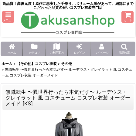
高品質！高復元度！原作に忠実した手作り、ボリューム感があって、細部にまで
こだわった品質の良いコスプレ衣装専門店
メニュー
カート
ホーム
カテゴリ
ご利用案内
ログイン
マイページ
商品検索
ホーム
>
【その他】コスプレ衣装
>
その他
>
無職転生 〜異世界行ったら本気だす〜 ルーデウス・グレイラット 風 コスチュ
ーム コスプレ衣装 オーダーメイド
無職転生 〜異世界行ったら本気だす〜 ルーデウス・
グレイラット 風 コスチューム コスプレ衣装 オーダー
メイド
[
KS
]