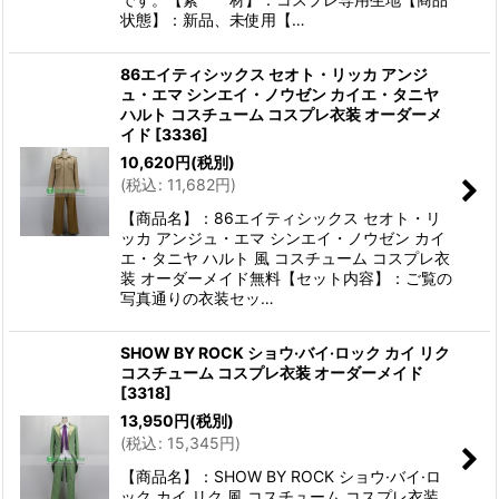
状態】：新品、未使用【…
86エイティシックス セオト・リッカ アンジ
ュ・エマ シンエイ・ノウゼン カイエ・タニヤ
ハルト コスチューム コスプレ衣装 オーダーメ
イド
[
3336
]
10,620
円
(税別)
(
税込
:
11,682
円
)
【商品名】：86エイティシックス セオト・リ
ッカ アンジュ・エマ シンエイ・ノウゼン カイ
エ・タニヤ ハルト 風 コスチューム コスプレ衣
装 オーダーメイド無料【セット内容】：ご覧の
写真通りの衣装セッ…
SHOW BY ROCK ショウ·バイ·ロック カイ リク
コスチューム コスプレ衣装 オーダーメイド
[
3318
]
13,950
円
(税別)
(
税込
:
15,345
円
)
【商品名】：SHOW BY ROCK ショウ·バイ·ロ
ック カイ リク 風 コスチューム コスプレ衣装