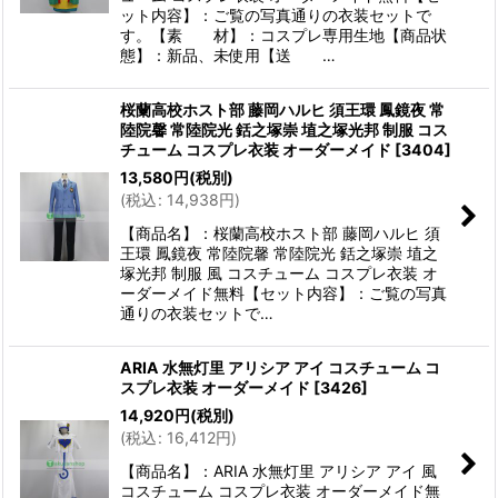
ット内容】：ご覧の写真通りの衣装セットで
す。【素 材】：コスプレ専用生地【商品状
態】：新品、未使用【送 …
桜蘭高校ホスト部 藤岡ハルヒ 須王環 鳳鏡夜 常
陸院馨 常陸院光 銛之塚崇 埴之塚光邦 制服 コス
チューム コスプレ衣装 オーダーメイド
[
3404
]
13,580
円
(税別)
(
税込
:
14,938
円
)
【商品名】：桜蘭高校ホスト部 藤岡ハルヒ 須
王環 鳳鏡夜 常陸院馨 常陸院光 銛之塚崇 埴之
塚光邦 制服 風 コスチューム コスプレ衣装 オ
ーダーメイド無料【セット内容】：ご覧の写真
通りの衣装セットで…
ARIA 水無灯里 アリシア アイ コスチューム コ
スプレ衣装 オーダーメイド
[
3426
]
14,920
円
(税別)
(
税込
:
16,412
円
)
【商品名】：ARIA 水無灯里 アリシア アイ 風
コスチューム コスプレ衣装 オーダーメイド無