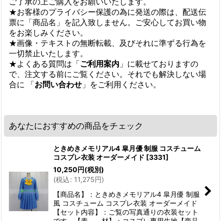
ご了承の上ご購入をお願いいたします。
★お客様のプライバシー保護の為に発送の際は、配送伝
票に「商品名」を記入致しません。ご安心してお買い物
をお楽しみください。
★画像・テキストの無断転載、及びそれに準ずる行為を
一切禁止いたします。
★よくある質問は「
ご利用案内
」に載せておりますの
で、注文する前にご覧ください。それでも解決しない場
合に 「
お問い合わせ
」をご利用ください。
あなたにおすすめの商品をチェック
ときめきメモリアル4 皐月優 制服 コスチューム
コスプレ衣装 オーダーメイド
[
3331
]
10,250
円
(税別)
(
税込
:
11,275
円
)
【商品名】：ときめきメモリアル4 皐月優 制服
風 コスチューム コスプレ衣装 オーダーメイド
【セット内容】：ご覧の写真通りの衣装セット
です。【素 材】：コスプレ専用生地【商品