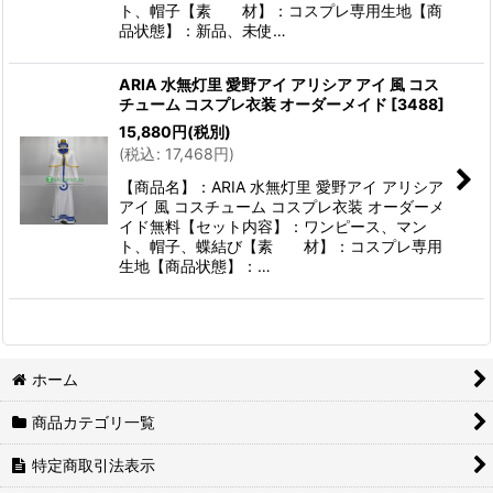
ト、帽子【素 材】：コスプレ専用生地【商
品状態】：新品、未使…
ARIA 水無灯里 愛野アイ アリシア アイ 風 コス
チューム コスプレ衣装 オーダーメイド
[
3488
]
15,880
円
(税別)
(
税込
:
17,468
円
)
【商品名】：ARIA 水無灯里 愛野アイ アリシア
アイ 風 コスチューム コスプレ衣装 オーダーメ
イド無料【セット内容】：ワンピース、マン
ト、帽子、蝶結び【素 材】：コスプレ専用
生地【商品状態】：…
ホーム
商品カテゴリ一覧
特定商取引法表示