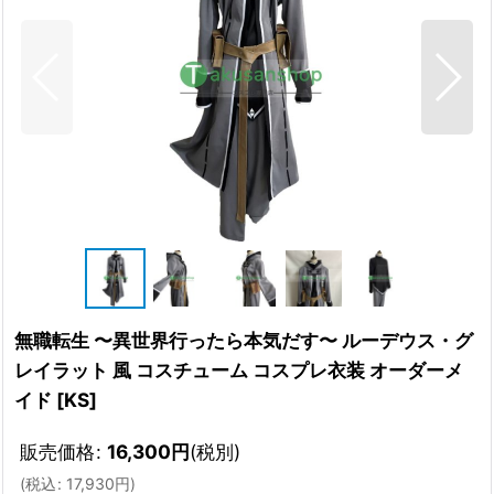
無職転生 〜異世界行ったら本気だす〜 ルーデウス・グ
レイラット 風 コスチューム コスプレ衣装 オーダーメ
イド
[
KS
]
販売価格
:
16,300
円
(税別)
(
税込
:
17,930
円
)