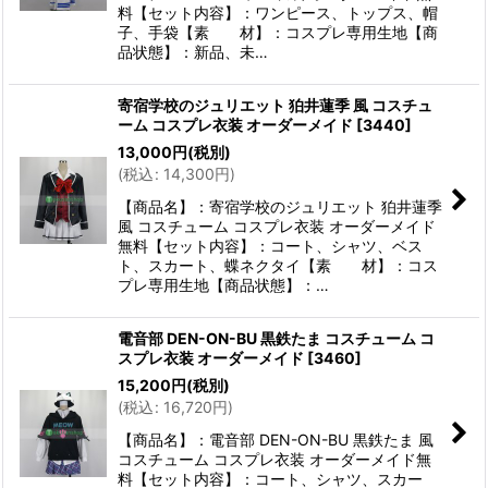
料【セット内容】：ワンピース、トップス、帽
子、手袋【素 材】：コスプレ専用生地【商
品状態】：新品、未…
寄宿学校のジュリエット 狛井蓮季 風 コスチュ
ーム コスプレ衣装 オーダーメイド
[
3440
]
13,000
円
(税別)
(
税込
:
14,300
円
)
【商品名】：寄宿学校のジュリエット 狛井蓮季
風 コスチューム コスプレ衣装 オーダーメイド
無料【セット内容】：コート、シャツ、ベス
ト、スカート、蝶ネクタイ【素 材】：コス
プレ専用生地【商品状態】：…
電音部 DEN-ON-BU 黒鉄たま コスチューム コ
スプレ衣装 オーダーメイド
[
3460
]
15,200
円
(税別)
(
税込
:
16,720
円
)
【商品名】：電音部 DEN-ON-BU 黒鉄たま 風
コスチューム コスプレ衣装 オーダーメイド無
料【セット内容】：コート、シャツ、スカー