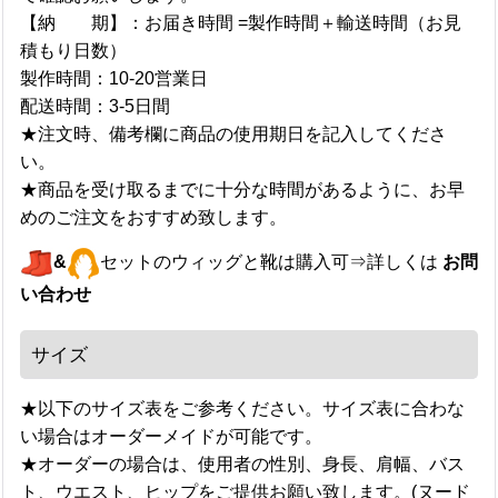
【納 期】：お届き時間 =製作時間＋輸送時間（お見
積もり日数）
製作時間：10-20営業日
配送時間：3-5日間
★注文時、備考欄に商品の使用期日を記入してくださ
い。
★商品を受け取るまでに十分な時間があるように、お早
めのご注文をおすすめ致します。
&
セットのウィッグと靴は購入可⇒詳しくは
お問
い合わせ
サイズ
★以下のサイズ表をご参考ください。サイズ表に合わな
い場合はオーダーメイドが可能です。
★オーダーの場合は、使用者の性別、身長、肩幅、バス
ト、ウエスト、ヒップをご提供お願い致します。(ヌード