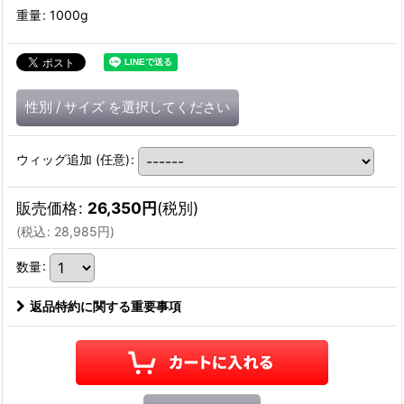
重量
:
1000g
性別
/
サイズ
を選択してください
ウィッグ追加
(任意)
:
販売価格
:
26,350
円
(税別)
(
税込
:
28,985
円
)
数量
:
返品特約に関する重要事項