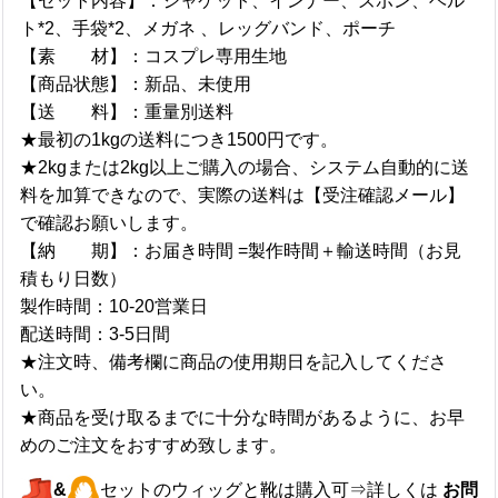
【セット内容】：ジャケット、インナー、ズボン、ベル
ト*2、手袋*2、メガネ 、レッグバンド、ポーチ
【素 材】：コスプレ専用生地
【商品状態】：新品、未使用
【送 料】：重量別送料
★最初の1kgの送料につき1500円です。
★2kgまたは2kg以上ご購入の場合、システム自動的に送
料を加算できなので、実際の送料は【受注確認メール】
で確認お願いします。
【納 期】：お届き時間 =製作時間＋輸送時間（お見
積もり日数）
製作時間：10-20営業日
配送時間：3-5日間
★注文時、備考欄に商品の使用期日を記入してくださ
い。
★商品を受け取るまでに十分な時間があるように、お早
めのご注文をおすすめ致します。
&
セットのウィッグと靴は購入可⇒詳しくは
お問