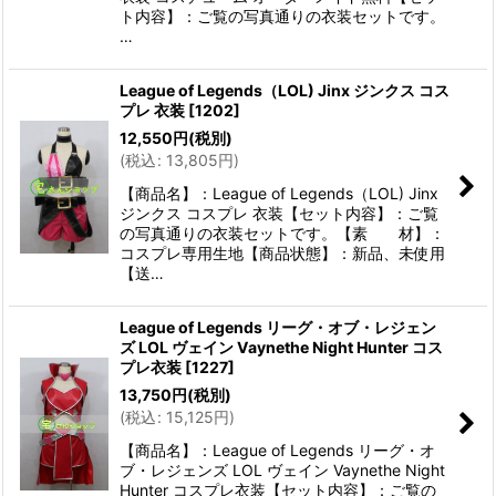
ト内容】：ご覧の写真通りの衣装セットです。
…
League of Legends（LOL) Jinx ジンクス コス
プレ 衣装
[
1202
]
12,550
円
(税別)
(
税込
:
13,805
円
)
【商品名】：League of Legends（LOL) Jinx
ジンクス コスプレ 衣装【セット内容】：ご覧
の写真通りの衣装セットです。【素 材】：
コスプレ専用生地【商品状態】：新品、未使用
【送…
League of Legends リーグ・オブ・レジェン
ズ LOL ヴェイン Vaynethe Night Hunter コス
プレ衣装
[
1227
]
13,750
円
(税別)
(
税込
:
15,125
円
)
【商品名】：League of Legends リーグ・オ
ブ・レジェンズ LOL ヴェイン Vaynethe Night
Hunter コスプレ衣装【セット内容】：ご覧の