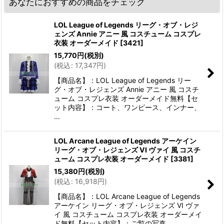
あなたにおすすめの商品をチェック
LOL League of Legends リーグ・オブ・レジ
ェンズ Annie アニー 風 コスチューム コスプレ
衣装 オーダーメイド
[
3421
]
15,770
円
(税別)
(
税込
:
17,347
円
)
【商品名】：LOL League of Legends リー
グ・オブ・レジェンズ Annie アニー 風 コスチ
ューム コスプレ衣装 オーダーメイド無料【セ
ット内容】：コート、ワンピース、インナー、
…
LOL Arcane League of Legends アーケイン
リーグ・オブ・レジェンズ VI ヴァイ 風 コスチ
ューム コスプレ衣装 オーダーメイド
[
3381
]
15,380
円
(税別)
(
税込
:
16,918
円
)
【商品名】：LOL Arcane League of Legends
アーケイン リーグ・オブ・レジェンズ VI ヴァ
イ 風 コスチューム コスプレ衣装 オーダーメイ
ド無料【セット内容】：ご覧の写真…