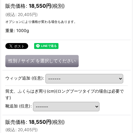
販売価格
:
18,550
円
(税別)
(
税込
:
20,405
円
)
オプションにより価格が変わる場合もあります。
重量
:
1000g
性別
/
サイズ
を選択してください
ウィッグ追加
(任意)
:
筒丈、ふくらはぎ周り(cm)(ロングブーツタイプの場合は必要で
す)
靴追加
(任意)
:
販売価格
:
18,550
円
(税別)
(
税込
:
20,405
円
)