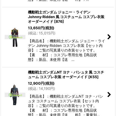
機動戦士ガンダム ジョニー・ライデン
Johnny·Ridden 風 コスチューム コスプレ衣装
オーダーメイド
[
876
]
13,650
円
(税別)
(
税込
:
15,015
円
)
【商品名】：機動戦士ガンダム ジョニー・ライ
デン Johnny·Ridden コスプレ衣装【セット内
容】：ご覧の写真通りの衣装セットです。
【素 材】：コスプレ専用生地【商品状
態】：新品、未使用【送 …
機動戦士ガンダムNT ヨナ・バシュタ 風 コスチ
ューム コスプレ衣装 オーダーメイド
[
K55
]
12,900
円
(税別)
(
税込
:
14,190
円
)
【商品名】：機動戦士ガンダムNT ヨナ・バシ
ュタ コスチューム コスプレ衣装【セット内
容】：ご覧の写真通りの衣装セットです。
【素 材】：コスプレ専用生地【商品状
態】：新品、未使用【送 料】：重量別…