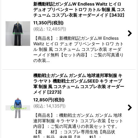
新機動戦記ガンダムW Endless Waltz ヒイロ
デュオ プリベンター トロワ カトル 制服 風 コス
チューム コスプレ衣装 オーダーメイド
[
3432
]
11,350
円
(税別)
(
税込
:
12,485
円
)
【商品名】：新機動戦記ガンダムW Endless
Waltz ヒイロ デュオ プリベンター トロワ カト
ル 制服 風 コスチューム コスプレ衣装 オーダ
ーメイド無料【セット内容】：ご覧の写真通り
の衣装…
機動戦士ガンダム ガンダム 地球連邦軍制服 キ
ラ·ヤマト 機動戦士ガンダムSEED キラ オーブ
軍 制服 風 コスチューム コスプレ衣装 オーダー
メイド
[
2273
]
12,850
円
(税別)
(
税込
:
14,135
円
)
【商品名】：機動戦士ガンダム ガンダム 地球
連邦軍制服 キラ·ヤマト コスプレ衣装【セット
内容】：ご覧の写真通りの衣装セットです。
【素 材】：コスプレ専用生地【商品状
態】：新品、未使用【送 料】：…