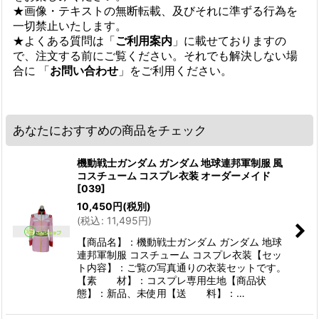
★画像・テキストの無断転載、及びそれに準ずる行為を
一切禁止いたします。
★よくある質問は「
ご利用案内
」に載せておりますの
で、注文する前にご覧ください。それでも解決しない場
合に 「
お問い合わせ
」をご利用ください。
あなたにおすすめの商品をチェック
機動戦士ガンダム ガンダム 地球連邦軍制服 風
コスチューム コスプレ衣装 オーダーメイド
[
039
]
10,450
円
(税別)
(
税込
:
11,495
円
)
【商品名】：機動戦士ガンダム ガンダム 地球
連邦軍制服 コスチューム コスプレ衣装【セッ
ト内容】：ご覧の写真通りの衣装セットです。
【素 材】：コスプレ専用生地【商品状
態】：新品、未使用【送 料】：…