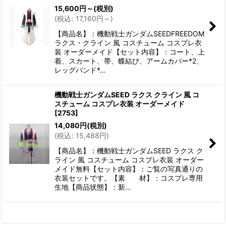
15,600
円
～
(税別)
(
税込
:
17,160
円
～
)
【商品名】：機動戦士ガンダムSEEDFREEDOM
ラクス・クライン 風 コスチューム コスプレ衣
装 オーダーメイド【セット内容】：コート、上
着、スカート、帯、蝶結び、アームカバー*2、
レッグバンド*…
機動戦士ガンダムSEED ラクス クライン 風 コ
スチューム コスプレ衣装 オーダーメイド
[
2753
]
14,080
円
(税別)
(
税込
:
15,488
円
)
【商品名】：機動戦士ガンダムSEED ラクス ク
ライン 風 コスチューム コスプレ衣装 オーダー
メイド無料【セット内容】：ご覧の写真通りの
衣装セットです。【素 材】：コスプレ専用
生地【商品状態】：新…