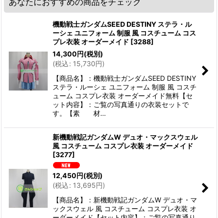
あなたにおすすめの商品をチェック
機動戦士ガンダムSEED DESTINY ステラ・ル
ーシェ ユニフォーム 制服 風 コスチューム コス
プレ衣装 オーダーメイド
[
3288
]
14,300
円
(税別)
(
税込
:
15,730
円
)
【商品名】：機動戦士ガンダムSEED DESTINY
ステラ・ルーシェ ユニフォーム 制服 風 コスチ
ューム コスプレ衣装 オーダーメイド無料【セ
ット内容】：ご覧の写真通りの衣装セットで
す。【素 材…
新機動戦記ガンダムW デュオ・マックスウェル
風 コスチューム コスプレ衣装 オーダーメイド
[
3277
]
12,450
円
(税別)
(
税込
:
13,695
円
)
【商品名】：新機動戦記ガンダムW デュオ・マ
ックスウェル 風 コスチューム コスプレ衣装 オ
ーダーメイド【セット内容】：ご覧の写真通り