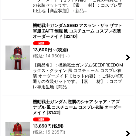
の衣装セットです。【素 材】：コスプレ専
用生地【商品状態】：新品…
機動戦士ガンダムSEED アスラン・ザラ ザフト
軍服 ZAFT 制服 風 コスチューム コスプレ衣装
オーダーメイド
[
3210
]
13,600
円
～
(税別)
(
税込
:
14,960
円
～
)
【商品名】：機動戦士ガンダムSEEDFREEDOM
ラクス・クライン 風 コスチューム コスプレ衣
装 オーダーメイド【セット内容】：ご覧の写真
通りの衣装セットです。【素 材】：コスプ
レ専用生地【商品…
機動戦士ガンダム 逆襲のシャア シャア・アズ
ナブル 風 コスチューム コスプレ衣装 オーダー
メイド
[
3142
]
13,850
円
(税別)
(
税込
:
15,235
円
)