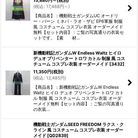
15,880
円
～
(税別)
(
税込
:
17,468
円
～
)
【商品名】：機動戦士ガンダムUC オードリ
ー・バーン ミネバ・ラオ・ザビ EP6軍服 制服
風 コスチューム コスプレ衣装 オーダーメイド
無料【セット内容】：ご覧の写真通りの衣装セ
ットです。【素 材…
新機動戦記ガンダムW Endless Waltz ヒイロ
デュオ プリベンター トロワ カトル 制服 風 コス
チューム コスプレ衣装 オーダーメイド
[
3432
]
11,350
円
(税別)
(
税込
:
12,485
円
)
【商品名】：新機動戦記ガンダムW Endless
Waltz ヒイロ デュオ プリベンター トロワ カト
ル 制服 風 コスチューム コスプレ衣装 オーダ
ーメイド無料【セット内容】：ご覧の写真通り
の衣装…
機動戦士ガンダムSEED FREEDOM ラクス・ク
ライン 風 コスチューム コスプレ衣装 オーダー
メイド
[
QD2839
]