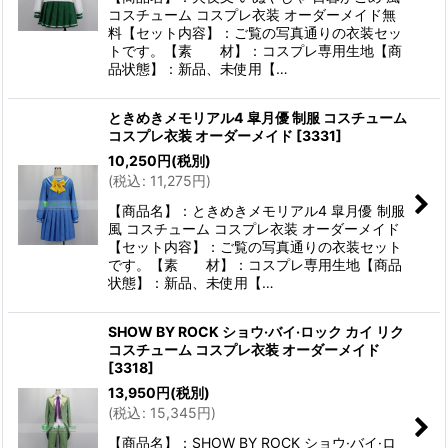
コスチューム コスプレ衣装 オーダーメイド無
料【セット内容】：ご覧の写真通りの衣装セッ
トです。【素 材】：コスプレ専用生地【商
品状態】：新品、未使用【…
ときめきメモリアル4 皐月優 制服 コスチューム
コスプレ衣装 オーダーメイド
[
3331
]
10,250
円
(税別)
(
税込
:
11,275
円
)
【商品名】：ときめきメモリアル4 皐月優 制服
風 コスチューム コスプレ衣装 オーダーメイド
【セット内容】：ご覧の写真通りの衣装セット
です。【素 材】：コスプレ専用生地【商品
状態】：新品、未使用【…
SHOW BY ROCK ショウ·バイ·ロック カイ リク
コスチューム コスプレ衣装 オーダーメイド
[
3318
]
13,950
円
(税別)
(
税込
:
15,345
円
)
【商品名】：SHOW BY ROCK ショウ·バイ·ロ