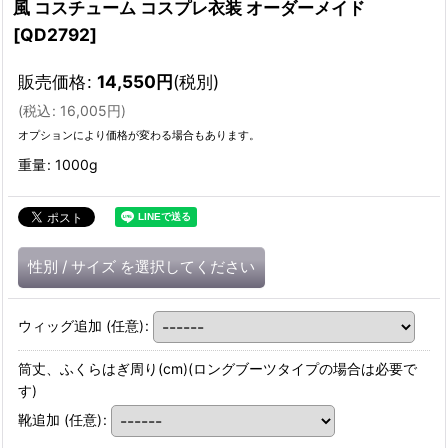
風 コスチューム コスプレ衣装 オーダーメイド
[
QD2792
]
販売価格
:
14,550
円
(税別)
(
税込
:
16,005
円
)
オプションにより価格が変わる場合もあります。
重量
:
1000g
性別
/
サイズ
を選択してください
ウィッグ追加
(任意)
:
筒丈、ふくらはぎ周り(cm)(ロングブーツタイプの場合は必要で
す)
靴追加
(任意)
: