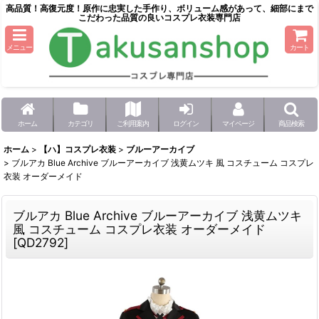
高品質！高復元度！原作に忠実した手作り、ボリューム感があって、細部にまで
こだわった品質の良いコスプレ衣装専門店
メニュー
カート
ホーム
カテゴリ
ご利用案内
ログイン
マイページ
商品検索
ホーム
>
【ハ】コスプレ衣装
>
ブルーアーカイブ
>
ブルアカ Blue Archive ブルーアーカイブ 浅黄ムツキ 風 コスチューム コスプレ
衣装 オーダーメイド
ブルアカ Blue Archive ブルーアーカイブ 浅黄ムツキ
風 コスチューム コスプレ衣装 オーダーメイド
[
QD2792
]