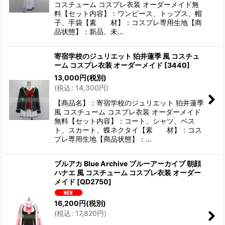
コスチューム コスプレ衣装 オーダーメイド無
料【セット内容】：ワンピース、トップス、帽
子、手袋【素 材】：コスプレ専用生地【商
品状態】：新品、未…
寄宿学校のジュリエット 狛井蓮季 風 コスチュ
ーム コスプレ衣装 オーダーメイド
[
3440
]
13,000
円
(税別)
(
税込
:
14,300
円
)
【商品名】：寄宿学校のジュリエット 狛井蓮季
風 コスチューム コスプレ衣装 オーダーメイド
無料【セット内容】：コート、シャツ、ベス
ト、スカート、蝶ネクタイ【素 材】：コス
プレ専用生地【商品状態】：…
ブルアカ Blue Archive ブルーアーカイブ 朝顔
ハナエ 風 コスチューム コスプレ衣装 オーダー
メイド
[
QD2750
]
16,200
円
(税別)
(
税込
:
17,820
円
)