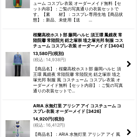
ューム コスプレ衣装 オーダーメイド無料【セ
ット内容】：ご覧の写真通りの衣装セットで
す。【素 材】：コスプレ専用生地【商品状
態】：新品、未使用【送 …
桜蘭高校ホスト部 藤岡ハルヒ 須王環 鳳鏡夜 常
陸院馨 常陸院光 銛之塚崇 埴之塚光邦 制服 コス
チューム コスプレ衣装 オーダーメイド
[
3404
]
13,580
円
(税別)
(
税込
:
14,938
円
)
【商品名】：桜蘭高校ホスト部 藤岡ハルヒ 須
王環 鳳鏡夜 常陸院馨 常陸院光 銛之塚崇 埴之
塚光邦 制服 風 コスチューム コスプレ衣装 オ
ーダーメイド無料【セット内容】：ご覧の写真
通りの衣装セットで…
ARIA 水無灯里 アリシア アイ コスチューム コ
スプレ衣装 オーダーメイド
[
3426
]
14,920
円
(税別)
(
税込
:
16,412
円
)
【商品名】：ARIA 水無灯里 アリシア アイ 風