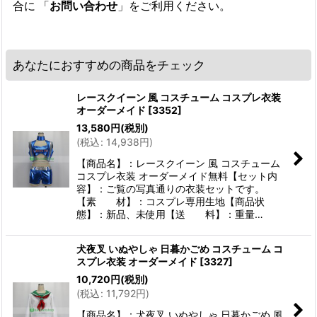
合に 「
お問い合わせ
」をご利用ください。
あなたにおすすめの商品をチェック
レースクイーン 風 コスチューム コスプレ衣装
オーダーメイド
[
3352
]
13,580
円
(税別)
(
税込
:
14,938
円
)
【商品名】：レースクイーン 風 コスチューム
コスプレ衣装 オーダーメイド無料【セット内
容】：ご覧の写真通りの衣装セットです。
【素 材】：コスプレ専用生地【商品状
態】：新品、未使用【送 料】：重量…
犬夜叉 いぬやしゃ 日暮かごめ コスチューム コ
スプレ衣装 オーダーメイド
[
3327
]
10,720
円
(税別)
(
税込
:
11,792
円
)
【商品名】：犬夜叉 いぬやしゃ 日暮かごめ 風