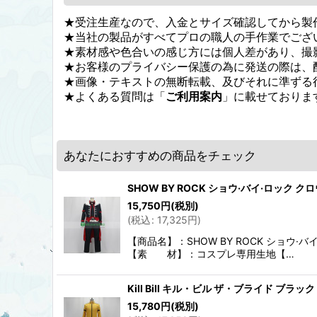
★受注生産なので、入金とサイズ確認してから製
★当社の製品がすべてプロの職人の手作業でござ
★素材感や色合いの感じ方には個人差があり、撮
★お客様のプライバシー保護の為に発送の際は、
★画像・テキストの無断転載、及びそれに準ずる
★よくある質問は「
ご利用案内
」に載せておりま
あなたにおすすめの商品をチェック
SHOW BY ROCK ショウ·バイ·ロック
15,750
円
(税別)
(
税込
:
17,325
円
)
【商品名】：SHOW BY ROCK ショ
【素 材】：コスプレ専用生地【…
Kill Bill キル・ビル ザ・ブライド 
15,780
円
(税別)