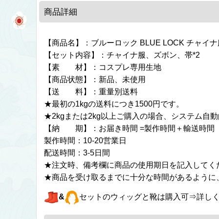
商品詳細
【商品名】：ブルーロック BLUE LOCK チャイ
【セット内容】：チャイナ服、ズボン、帯*2
【素 材】：コスプレ専用生地
【商品状態】：新品、未使用
【送 料】：重量別送料
★最初の1kgの送料につき1500円です。
★2kgまたは2kg以上ご購入の場合、システム
【納 期】：お届き時間 =製作時間＋輸送時間
製作時間：10-20営業日
配送時間：3-5日間
★注文時、備考欄に商品の使用期日を記入してく
★商品を受け取るまでに十分な時間があるように
&
セットのウィッグと靴は購入可⇒詳し