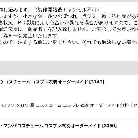
作し始めます。（製作開始後キャンセル不可）
いますが、小さな傷・多少のほつれ、点ジミ、擦り汚れ等があ
影状況、PC環境により色合いが異なる場合がありますので、
配送伝票に「商品名」を記入致しません。ご安心してお買い物
行為を一切禁止いたします。
すので、注文する前にご覧ください。それでも解決しない場合に
 クロウ コスチューム コスプレ衣装 オーダーメイド
[
3340
]
ウ·バイ·ロック クロウ 風 コスチューム コスプレ衣装 オーダーメイド無
ブラック・マンバ コスチューム コスプレ衣装 オーダーメイド
[
3350
]