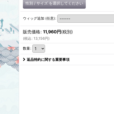
性別
/
サイズ
を選択してください
ウィッグ追加
(任意)
:
販売価格
:
11,960
円
(税別)
(
税込
:
13,156
円
)
数量
:
返品特約に関する重要事項