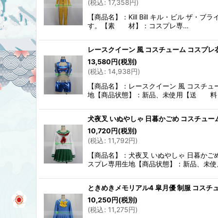
(
税込
:
17,358
円
)
【商品名】：Kill Bill キル・ビル 
す。【素 材】：コスプレ専…
レースクイーン 風 コスチューム コスプレ
13,580
円
(税別)
(
税込
:
14,938
円
)
【商品名】：レースクイーン 風 コスチ
地【商品状態】：新品、未使用【送 料
犬夜叉 いぬやしゃ 日暮かごめ コスチュー
10,720
円
(税別)
(
税込
:
11,792
円
)
【商品名】：犬夜叉 いぬやしゃ 日暮か
スプレ専用生地【商品状態】：新品、未使
ときめきメモリアル4 皐月優 制服 コスチ
10,250
円
(税別)
(
税込
:
11,275
円
)