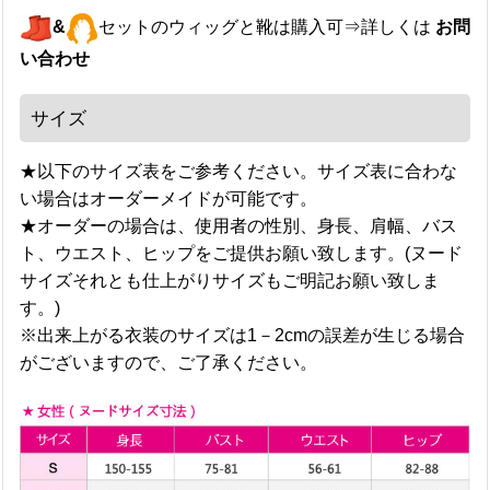
&
セットのウィッグと靴は購入可⇒詳しくは
お問
い合わせ
サイズ
★以下のサイズ表をご参考ください。サイズ表に合わな
い場合はオーダーメイドが可能です。
★オーダーの場合は、使用者の性別、身長、肩幅、バス
ト、ウエスト、ヒップをご提供お願い致します。(ヌード
サイズそれとも仕上がりサイズもご明記お願い致しま
す。)
※出来上がる衣装のサイズは1－2cmの誤差が生じる場合
がございますので、ご了承ください。