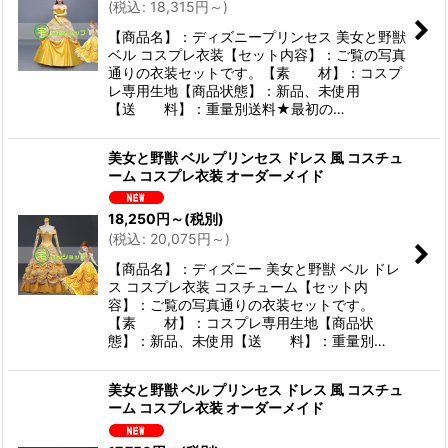
(
税込
:
18,315
円
～
)
【商品名】：ディズニープリンセス 美女と野獣
ベル コスプレ衣装【セット内容】：ご覧の写真
通りの衣装セットです。【素 材】：コスプ
レ専用生地【商品状態】：新品、未使用
【送 料】：重量別送料★最初の…
美女と野獣 ベル プリンセス ドレス 風 コスチュ
ーム コスプレ衣装 オーダーメイド
18,250
円
～
(税別)
(
税込
:
20,075
円
～
)
【商品名】：ディズニー 美女と野獣 ベル ドレ
ス コスプレ衣装 コスチューム【セット内
容】：ご覧の写真通りの衣装セットです。
【素 材】：コスプレ専用生地【商品状
態】：新品、未使用【送 料】：重量別…
美女と野獣 ベル プリンセス ドレス 風 コスチュ
ーム コスプレ衣装 オーダーメイド