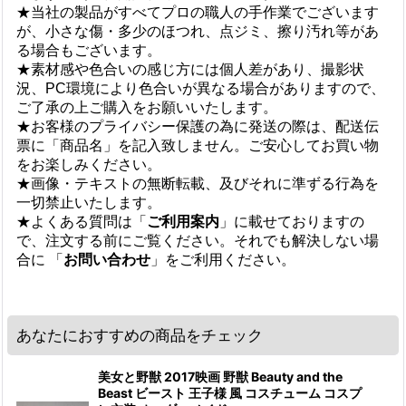
★当社の製品がすべてプロの職人の手作業でございます
が、小さな傷・多少のほつれ、点ジミ、擦り汚れ等があ
る場合もございます。
★素材感や色合いの感じ方には個人差があり、撮影状
況、PC環境により色合いが異なる場合がありますので、
ご了承の上ご購入をお願いいたします。
★お客様のプライバシー保護の為に発送の際は、配送伝
票に「商品名」を記入致しません。ご安心してお買い物
をお楽しみください。
★画像・テキストの無断転載、及びそれに準ずる行為を
一切禁止いたします。
★よくある質問は「
ご利用案内
」に載せておりますの
で、注文する前にご覧ください。それでも解決しない場
合に 「
お問い合わせ
」をご利用ください。
あなたにおすすめの商品をチェック
美女と野獣 2017映画 野獣 Beauty and the
Beast ビースト 王子様 風 コスチューム コスプ