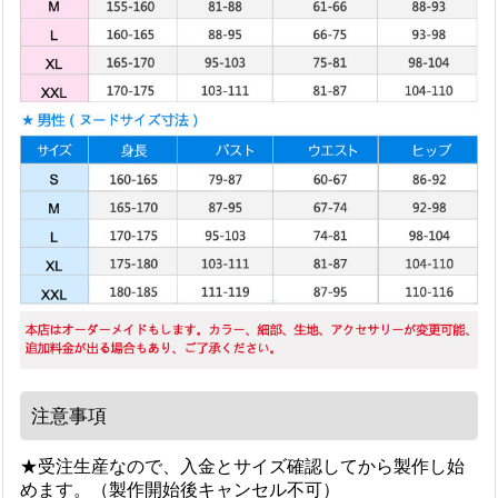
注意事項
★受注生産なので、入金とサイズ確認してから製作し始
めます。（製作開始後キャンセル不可）