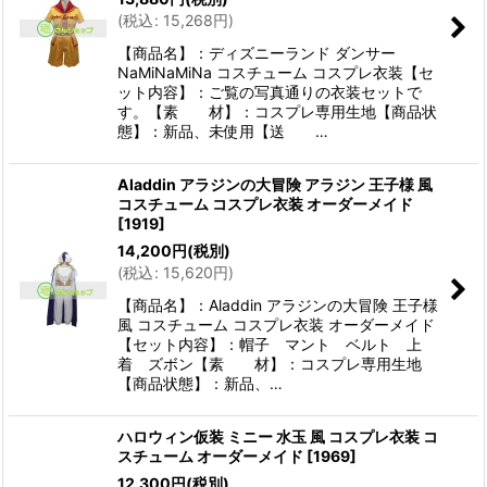
(
税込
:
15,268
円
)
【商品名】：ディズニーランド ダンサー
NaMiNaMiNa コスチューム コスプレ衣装【セ
ット内容】：ご覧の写真通りの衣装セットで
す。【素 材】：コスプレ専用生地【商品状
態】：新品、未使用【送 …
Aladdin アラジンの大冒険 アラジン 王子様 風
コスチューム コスプレ衣装 オーダーメイド
[
1919
]
14,200
円
(税別)
(
税込
:
15,620
円
)
【商品名】：Aladdin アラジンの大冒険 王子様
風 コスチューム コスプレ衣装 オーダーメイド
【セット内容】：帽子 マント ベルト 上
着 ズボン【素 材】：コスプレ専用生地
【商品状態】：新品、…
ハロウィン仮装 ミニー 水玉 風 コスプレ衣装 コ
スチューム オーダーメイド
[
1969
]
12,300
円
(税別)