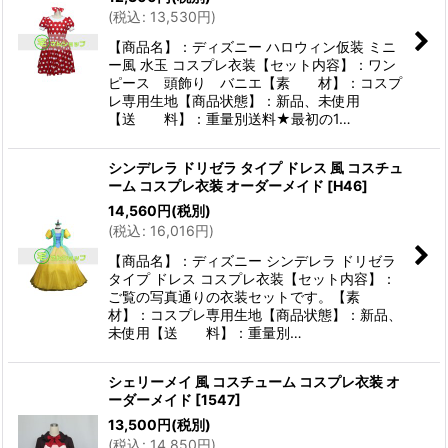
(
税込
:
13,530
円
)
【商品名】：ディズニー ハロウィン仮装 ミニ
ー風 水玉 コスプレ衣装【セット内容】：ワン
ピース 頭飾り バニエ【素 材】：コスプ
レ専用生地【商品状態】：新品、未使用
【送 料】：重量別送料★最初の1…
シンデレラ ドリゼラ タイプ ドレス 風 コスチュ
ーム コスプレ衣装 オーダーメイド
[
H46
]
14,560
円
(税別)
(
税込
:
16,016
円
)
【商品名】：ディズニー シンデレラ ドリゼラ
タイプ ドレス コスプレ衣装【セット内容】：
ご覧の写真通りの衣装セットです。【素
材】：コスプレ専用生地【商品状態】：新品、
未使用【送 料】：重量別…
シェリーメイ 風 コスチューム コスプレ衣装 オ
ーダーメイド
[
1547
]
13,500
円
(税別)
(
税込
:
14,850
円
)