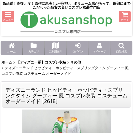
高品質！高復元度！原作に忠実した手作り、ボリューム感があって、細部にまで
こだわった品質の良いコスプレ衣装専門店
メニュー
カート
ホーム
カテゴリ
ご利用案内
ログイン
マイページ
商品検索
ホーム
>
【ディズニー系】コスプレ衣装
>
その他
>
ディズニーランド ヒッピティ・ホッピティ・スプリングタイム グーフィー 風
コスプレ衣装 コスチューム オーダーメイド
ディズニーランド ヒッピティ・ホッピティ・スプリ
ングタイム グーフィー 風 コスプレ衣装 コスチューム
オーダーメイド
[
2618
]