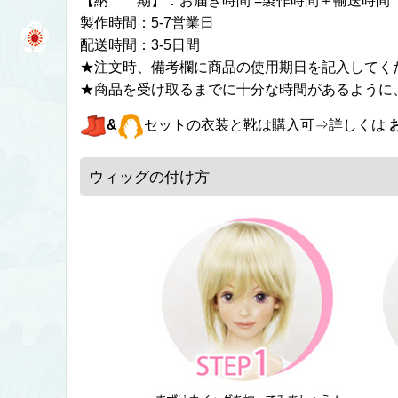
【納 期】：お届き時間 =製作時間＋輸送時間
製作時間：5-7営業日
配送時間：3-5日間
★注文時、備考欄に商品の使用期日を記入してく
★商品を受け取るまでに十分な時間があるように
&
セットの衣装と靴は購入可⇒詳しくは
ウィッグの付け方