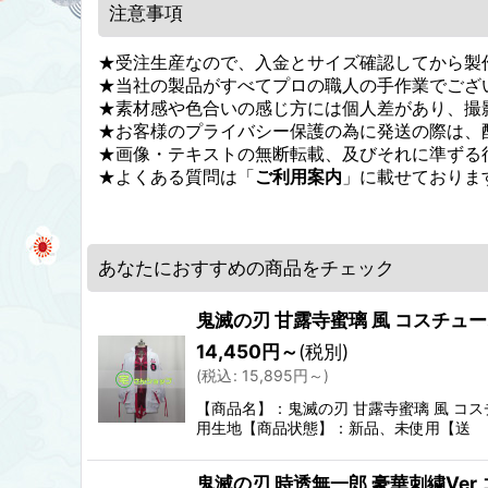
注意事項
★受注生産なので、入金とサイズ確認してから製
★当社の製品がすべてプロの職人の手作業でござ
★素材感や色合いの感じ方には個人差があり、撮
★お客様のプライバシー保護の為に発送の際は、
★画像・テキストの無断転載、及びそれに準ずる
★よくある質問は「
ご利用案内
」に載せておりま
あなたにおすすめの商品をチェック
鬼滅の刃 甘露寺蜜璃 風 コスチュ
14,450
円
～
(税別)
(
税込
:
15,895
円
～
)
【商品名】：鬼滅の刃 甘露寺蜜璃 風 
用生地【商品状態】：新品、未使用【送
鬼滅の刃 時透無一郎 豪華刺繍Ver