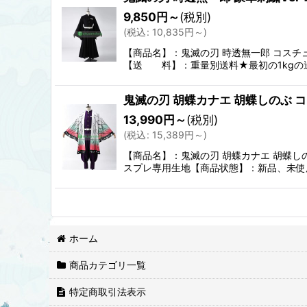
9,850
円
～
(税別)
(
税込
:
10,835
円
～
)
【商品名】：鬼滅の刃 時透無一郎 コス
【送 料】：重量別送料★最初の1kgの
鬼滅の刃 胡蝶カナエ 胡蝶しのぶ 
13,990
円
～
(税別)
(
税込
:
15,389
円
～
)
【商品名】：鬼滅の刃 胡蝶カナエ 胡蝶
スプレ専用生地【商品状態】：新品、未使
ホーム
商品カテゴリ一覧
特定商取引法表示