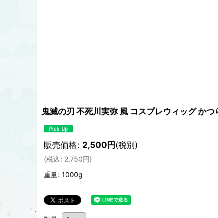
鬼滅の刃 不死川実弥 風 コスプレウィッグ かつら 
販売価格
:
2,500
円
(税別)
(
税込
:
2,750
円
)
重量
:
1000g