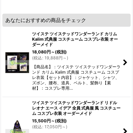
あなたにおすすめの商品をチェック
ツイステ ツイステッドワンダーランド カリム
Kalim 式典服 コスチューム コスプレ衣装 オー
ダーメイド
18,080
円
～
(税別)
(
税込
:
19,888
円
～
)
【商品名】：ツイステ ツイステッドワンダーラ
ンド カリム Kalim 式典服 コスチューム コスプ
レ衣装【セット内容】：ジャケット、シャツ、
ズボン、腰布、道具、ベルト、髪飾り【素
材】：コスプレ専用…
ツイステ ツイステッドワンダーランド リドル
レオナ エース イデア 全員 式典服 風 コスチュー
ム コスプレ衣装 オーダーメイド
15,500
円
～
(税別)
(
税込
:
17,050
円
～
)