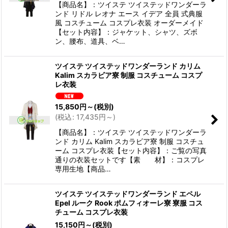
【商品名】：ツイステ ツイステッドワンダーラ
ンド リドル レオナ エース イデア 全員 式典服
風 コスチューム コスプレ衣装 オーダーメイド
【セット内容】：ジャケット、シャツ、ズボ
ン、腰布、道具、ベ…
ツイステ ツイステッドワンダーランド カリム
Kalim スカラビア寮 制服 コスチューム コスプ
レ衣装
15,850
円
～
(税別)
(
税込
:
17,435
円
～
)
【商品名】：ツイステ ツイステッドワンダーラ
ンド カリム Kalim スカラビア寮 制服 コスチュ
ーム コスプレ衣装【セット内容】：ご覧の写真
通りの衣装セットです【素 材】：コスプレ
専用生地【商品…
ツイステ ツイステッドワンダーランド エペル
Epel ルーク Rook ポムフィオーレ寮 寮服 コス
チューム コスプレ衣装
15,150
円
～
(税別)