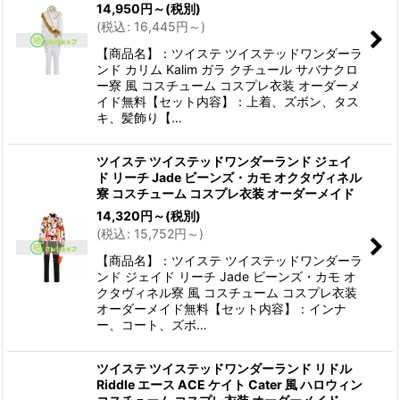
14,950
円
～
(税別)
(
税込
:
16,445
円
～
)
【商品名】：ツイステ ツイステッドワンダーラ
ンド カリム Kalim ガラ クチュール サバナクロ
ー寮 風 コスチューム コスプレ衣装 オーダーメ
イド無料【セット内容】：上着、ズボン、タス
キ、髪飾り【…
ツイステ ツイステッドワンダーランド ジェイ
ド リーチ Jade ビーンズ・カモ オクタヴィネル
寮 コスチューム コスプレ衣装 オーダーメイド
14,320
円
～
(税別)
(
税込
:
15,752
円
～
)
【商品名】：ツイステ ツイステッドワンダーラ
ンド ジェイド リーチ Jade ビーンズ・カモ オ
クタヴィネル寮 風 コスチューム コスプレ衣装
オーダーメイド無料【セット内容】：インナ
ー、コート、ズボ…
ツイステ ツイステッドワンダーランド リドル
Riddle エース ACE ケイト Cater 風 ハロウィン