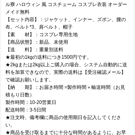
ル寮 ハロウィン 風 コスチューム コスプレ衣装 オーダー
メイド無料
【セット内容】：ジャケット、インナー、ズボン、腰の
布、ベルト*3、肩ベルト、帽子
【素 材】：コスプレ専用生地
【商品状態】：新品、未使用
【送 料】：重量別送料
★最初の1kgの送料につき1500円です。
★2kgまたは2kg以上ご購入の場合、システム自動的に送
料を加算できなので、実際の送料は【受注確認メール】
で確認お願いします。
【納 期】：お届き時間 =製作時間＋輸送時間（お見
積もり日数）
製作時間：10-20営業日
配送時間：3-5日間
★注文時、備考欄に商品の使用期日を記入してくださ
い。
★商品を受け取るまでに十分な時間があるように、お早