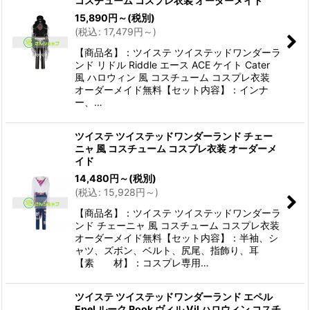
コスチューム コスプレ衣装 オーダーメイド
15,890
円
～
(税別)
(
税込
:
17,479
円
～
)
【商品名】：ツイステ ツイステッドワンダーラ
ンド リドル Riddle エース ACE ケイト Cater
風 ハロウィン 風 コスチューム コスプレ衣装
オーダーメイド無料【セット内容】：インナ
ー、…
ツイステ ツイステッドワンダーランド チェー
ニャ 風 コスチューム コスプレ衣装 オーダーメ
イド
14,480
円
～
(税別)
(
税込
:
15,928
円
～
)
【商品名】：ツイステ ツイステッドワンダーラ
ンド チェーニャ 風 コスチューム コスプレ衣装
オーダーメイド無料【セット内容】：半袖、シ
ャツ、ズボン、ベルト、尻尾、指飾り、耳
【素 材】：コスプレ専用…
ツイステ ツイステッドワンダーランド エペル
Epel ルーク Rook ヴィル Vil ハロウィン コスチ