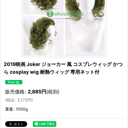
2019映画 Joker ジョーカー 風 コスプレウィッグ かつ
ら cosplay wig 耐熱ウィッグ 専用ネット付
販売価格
:
2,885
円
(税別)
(
税込
:
3,173
円
)
重量
:
1000g