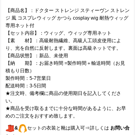
【商品名】：ドクター ストレンジ スティーヴン ストレン
ジ 風 コスプレウィッグ かつら cosplay wig 耐熱ウィッグ
専用ネット付
【セット内容】：ウィッグ、ウィッグ専用ネット
【素 材】：高級耐熱繊維、高級人工頭皮使用によ
り、光を自然に反射します。裏面は高級ネットです。
【商品状態】：新品、未使用
【納 期】：お届き時間 =製作時間＋輸送時間（お見
積もり日数）
製作時間：5-7営業日
配送時間：3-5日間
★注文時、備考欄に商品の使用期日を記入してくださ
い。
★商品を受け取るまでに十分な時間があるように、お早
めのご注文をおすすめ致します。
&
セットの衣装と靴は購入可⇒詳しくは
お問い合