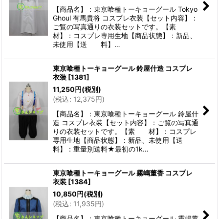
【商品名】：東京喰種トーキョーグール Tokyo
Ghoul 有馬貴将 コスプレ衣装【セット内容】：
ご覧の写真通りの衣装セットです。【素
材】：コスプレ専用生地【商品状態】：新品、
未使用【送 料】…
東京喰種トーキョーグール 鈴屋什造 コスプレ
衣装
[
1381
]
11,250
円
(税別)
(
税込
:
12,375
円
)
【商品名】：東京喰種トーキョーグール 鈴屋什
造 コスプレ衣装【セット内容】：ご覧の写真通
りの衣装セットです。【素 材】：コスプレ
専用生地【商品状態】：新品、未使用【送
料】：重量別送料★最初の1k…
東京喰種トーキョーグール 霧嶋董香 コスプレ
衣装
[
1384
]
10,850
円
(税別)
(
税込
:
11,935
円
)
【商品名】：東京喰種トーキョーグール 霧嶋董