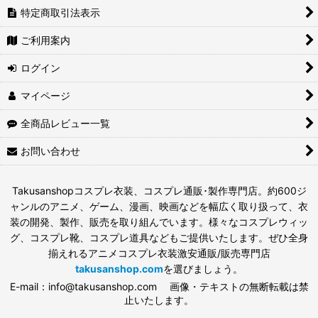
特定商取引法表示
ご利用案内
ログイン
マイページ
全商品レビュー一覧
お問い合わせ
Takusanshopコスプレ衣装、コスプレ通販･製作専門店。約600ジ
ャンルのアニメ、ゲーム、漫画、映画などを幅広く取り扱って、衣
装の開発、製作、販売を取り組んでいます。様々なコスプレウィッ
グ、コスプレ靴、コスプレ道具などもご提供いたします。ぜひ全身
揃えれるアニメコスプレ衣装激安通販/販売専門店
takusanshop.com
を選びましょう。
E-mail：info@takusanshop.com 画像・テキストの無断転載は禁
止いたします。