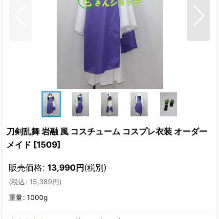
刀剣乱舞 岩融 風 コスチューム コスプレ衣装 オーダー
メイド
[
1509
]
販売価格
:
13,990
円
(税別)
(
税込
:
15,389
円
)
重量
:
1000g