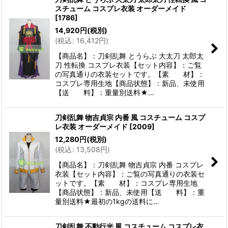
スチューム コスプレ衣装 オーダーメイド
[
1786
]
14,920
円
(税別)
(
税込
:
16,412
円
)
【商品名】：刀剣乱舞 とうらぶ 大太刀 太郎太
刀 性転換 コスプレ衣装【セット内容】：ご覧
の写真通りの衣装セットです。【素 材】：
コスプレ専用生地【商品状態】：新品、未使用
【送 料】：重量別送料★…
刀剣乱舞 物吉貞宗 内番 風 コスチューム コスプ
レ衣装 オーダーメイド
[
2009
]
12,280
円
(税別)
(
税込
:
13,508
円
)
【商品名】：刀剣乱舞 物吉貞宗 内番 コスプレ
衣装【セット内容】：ご覧の写真通りの衣装セ
ットです。【素 材】：コスプレ専用生地
【商品状態】：新品、未使用【送 料】：重
量別送料★最初の1kgの送料に…
刀剣乱舞 不動行光 風 コスチューム コスプレ衣