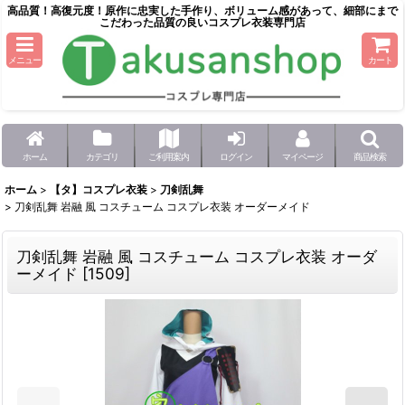
高品質！高復元度！原作に忠実した手作り、ボリューム感があって、細部にまで
こだわった品質の良いコスプレ衣装専門店
メニュー
カート
ホーム
カテゴリ
ご利用案内
ログイン
マイページ
商品検索
ホーム
>
【タ】コスプレ衣装
>
刀剣乱舞
>
刀剣乱舞 岩融 風 コスチューム コスプレ衣装 オーダーメイド
刀剣乱舞 岩融 風 コスチューム コスプレ衣装 オーダ
ーメイド
[
1509
]