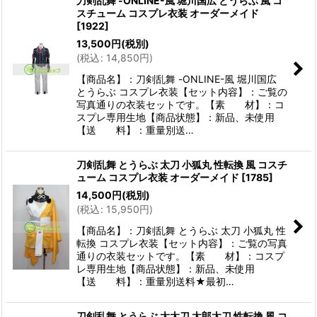
刀剣乱舞 -ONLINE-風 堀川国広 とうらぶ 風 コ
スチューム コスプレ衣装 オーダーメイド
[
1922
]
13,500
円
(税別)
(
税込
:
14,850
円
)
【商品名】：刀剣乱舞 -ONLINE-風 堀川国広
とうらぶ コスプレ衣装【セット内容】：ご覧の
写真通りの衣装セットです。【素 材】：コ
スプレ専用生地【商品状態】：新品、未使用
【送 料】：重量別送…
刀剣乱舞 とうらぶ 太刀 小狐丸 性転換 風 コスチ
ューム コスプレ衣装 オーダーメイド
[
1785
]
14,500
円
(税別)
(
税込
:
15,950
円
)
【商品名】：刀剣乱舞 とうらぶ 太刀 小狐丸 性
転換 コスプレ衣装【セット内容】：ご覧の写真
通りの衣装セットです。【素 材】：コスプ
レ専用生地【商品状態】：新品、未使用
【送 料】：重量別送料★最初…
刀剣乱舞 とうらぶ 大太刀 太郎太刀 性転換 風 コ