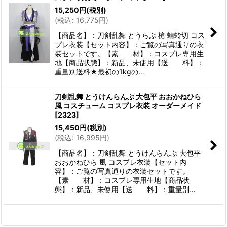
15,250
円
(税別)
(
税込
:
16,775
円
)
【商品名】：刀剣乱舞 とうらぶ 槍 蜻蛉切 コス
プレ衣装【セット内容】：ご覧の写真通りの衣
装セットです。【素 材】：コスプレ専用生
地【商品状態】：新品、未使用【送 料】：
重量別送料★最初の1kgの…
刀剣乱舞 とうけんらんぶ 大包平 おおかねひら
風 コスチューム コスプレ衣装 オーダーメイド
[
2323
]
15,450
円
(税別)
(
税込
:
16,995
円
)
【商品名】：刀剣乱舞 とうけんらんぶ 大包平
おおかねひら 風 コスプレ衣装【セット内
容】：ご覧の写真通りの衣装セットです。
【素 材】：コスプレ専用生地【商品状
態】：新品、未使用【送 料】：重量別…