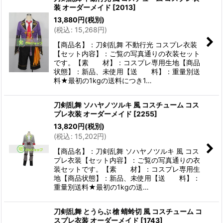
装 オーダーメイド
[
2013
]
13,880
円
(税別)
(
税込
:
15,268
円
)
【商品名】：刀剣乱舞 不動行光 コスプレ衣装
【セット内容】：ご覧の写真通りの衣装セット
です。【素 材】：コスプレ専用生地【商品
状態】：新品、未使用【送 料】：重量別送
料★最初の1kgの送料につき1…
刀剣乱舞 ソハヤノツルキ 風 コスチューム コス
プレ衣装 オーダーメイド
[
2255
]
13,820
円
(税別)
(
税込
:
15,202
円
)
【商品名】：刀剣乱舞 ソハヤノツルキ 風 コス
プレ衣装【セット内容】：ご覧の写真通りの衣
装セットです。【素 材】：コスプレ専用生
地【商品状態】：新品、未使用【送 料】：
重量別送料★最初の1kgの送…
刀剣乱舞 とうらぶ 槍 蜻蛉切 風 コスチューム コ
スプレ衣装 オーダーメイド
[
1743
]