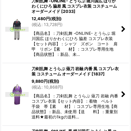
刀剣乱舞 -ONLINE- とうらぶ 堀川国広 ほりか
わくにひろ 脇差 風 コスプレ衣装 コスチューム
オーダーメイド
[
2033
]
12,480
円
(税別)
(
税込
:
13,728
円
)
【商品名】：刀剣乱舞 -ONLINE- とうらぶ 堀
川国広 ほりかわくにひろ 脇差 コスプレ衣装
【セット内容】：シャツ ズボン コート 肩
甲 リボン【素 材】：コスプレ専用生地
【商品状態】：新品、未…
刀剣乱舞 とうらぶ 薙刀 岩融 内番 風 コスプレ衣
装 コスチューム オーダーメイド
[
1837
]
9,880
円
(税別)
(
税込
:
10,868
円
)
【商品名】：刀剣乱舞 とうらぶ 薙刀 岩融 内番
コスプレ衣装【セット内容】：着物 ベルト
手袋 帯【素 材】：コスプレ専用生地【商
品状態】：新品、未使用【送 料】：重量別
送料★最初の1kgの送料…