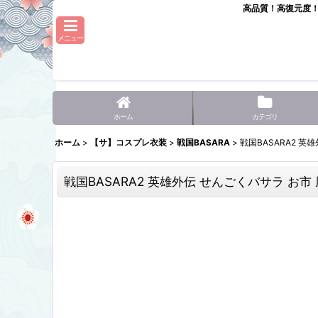
高品質！高復元度
メニュー
ホーム
カテゴリ
ホーム
>
【サ】コスプレ衣装
>
戦国BASARA
>
戦国BASARA2 
戦国BASARA2 英雄外伝 せんごくバサラ お