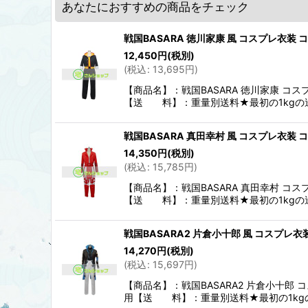
あなたにおすすめの商品をチェック
戦国BASARA 徳川家康 風 コスプレ衣装
12,450
円
(税別)
(
税込
:
13,695
円
)
【商品名】：戦国BASARA 徳川家康
【送 料】：重量別送料★最初の1kgの
戦国BASARA 真田幸村 風 コスプレ衣装
14,350
円
(税別)
(
税込
:
15,785
円
)
【商品名】：戦国BASARA 真田幸村
【送 料】：重量別送料★最初の1kgの
戦国BASARA2 片倉小十郎 風 コスプレ
14,270
円
(税別)
(
税込
:
15,697
円
)
【商品名】：戦国BASARA2 片倉小
用【送 料】：重量別送料★最初の1kg