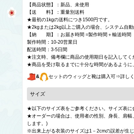
【商品状態】：新品、未使用
【送 料】：重量別送料
★最初の1kgの送料につき1500円です。
★2kgまたは2kg以上ご購入の場合、システム
【納 期】：お届き時間 =製作時間＋輸送時間
製作時間：10-20営業日
配送時間：3-5日間
★注文時、備考欄に商品の使用期日を記入してく
★商品を受け取るまでに十分な時間があるように
&
セットのウィッグと靴は購入可⇒詳し
サイズ
★以下のサイズ表をご参考ください。サイズ表に
★オーダーの場合は、使用者の性別、身長、肩幅
します。)
※出来上がる衣装のサイズは1－2cmの誤差が生