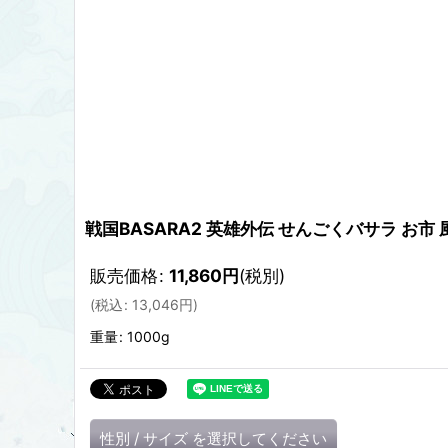
戦国BASARA2 英雄外伝 せんごくバサラ お市
販売価格
:
11,860
円
(税別)
(
税込
:
13,046
円
)
重量
:
1000g
性別
/
サイズ
を選択してください