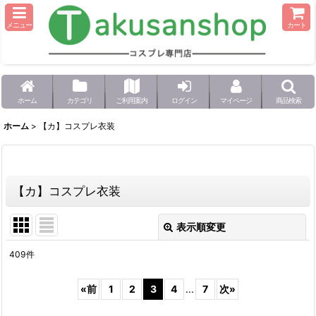
メニュー
カート
ホーム
カテゴリ
ご利用案内
ログイン
マイページ
商品検索
ホーム
>
【カ】コスプレ衣装
【カ】コスプレ衣装
表示順変更
閉じる
409
件
サブカテゴリ
:
«
前
1
2
3
4
...
7
次
»