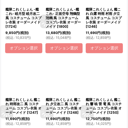
艦隊これくしょん -艦
艦隊これくしょん -艦
艦隊これくしょん 艦こ
これ- 睦月型 睦月改二
これ- 正規空母 翔鶴型
れ 白露 時雨 村雨 夕立
風 コスチューム コスプ
翔鶴 風 コスチューム
風 コスチューム コスプ
レ衣装 オーダーメイド
コスプレ衣装 オーダー
レ衣装 オーダーメイド
[
1724
]
メイド
[
1800
]
[
1246
]
9,850
円
(税別)
13,680
円
(税別)
11,690
円
(税別)
(
税込
:
10,835
円
)
(
税込
:
15,048
円
)
(
税込
:
12,859
円
)
オプション選択
オプション選択
オプション選択
艦隊これくしょん 艦こ
艦隊これくしょん 艦こ
艦隊これくしょん 艦こ
れ 時雨改二 風 コスチ
れ 夕立改二 風 コスチ
れ 響 暁 雷 電 風 コスチ
ューム コスプレ衣装 オ
ューム コスプレ衣装 オ
ューム コスプレ衣装 オ
ーダーメイド
[
1247
]
ーダーメイド
[
1248
]
ーダーメイド
[
1250
]
11,690
円
(税別)
11,690
円
(税別)
12,750
円
(税別)
(
税込
:
12,859
円
)
(
税込
:
12,859
円
)
(
税込
:
14,025
円
)