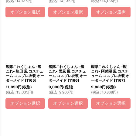
(
税込
:
14,135
円
)
(
税込
:
14,135
円
)
(
税込
:
14,135
円
)
オプション選択
オプション選択
オプション選択
艦隊これくしょん -艦
艦隊これくしょん -艦
艦隊これくしょん -艦
これ- 龍田 風 コスチュ
これ- 雪風 風 コスチュ
これ- 阿武隈 風 コスチ
ーム コスプレ衣装 オー
ーム コスプレ衣装 オー
ューム コスプレ衣装 オ
ダーメイド
[
1165
]
ダーメイド
[
1166
]
ーダーメイド
[
1167
]
11,850
円
(税別)
9,000
円
(税別)
9,880
円
(税別)
(
税込
:
13,035
円
)
(
税込
:
9,900
円
)
(
税込
:
10,868
円
)
オプション選択
オプション選択
オプション選択