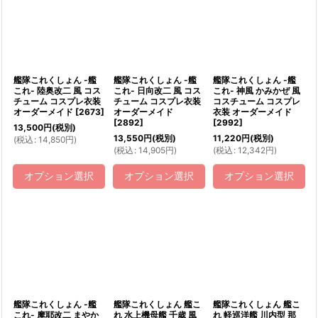
艦隊これくしょん -艦
艦隊これくしょん -艦
艦隊これくしょん -艦
これ- 陸奥改二 風 コス
これ- 日向改二 風 コス
これ- 神風 かみかぜ 風
チューム コスプレ衣装
チューム コスプレ衣装
コスチューム コスプレ
オーダーメイド
[
2673
]
オーダーメイド
衣装 オーダーメイド
[
2892
]
[
2992
]
13,500
円
(税別)
13,550
円
(税別)
11,220
円
(税別)
(
税込
:
14,850
円
)
(
税込
:
14,905
円
)
(
税込
:
12,342
円
)
オプション選択
オプション選択
オプション選択
艦隊これくしょん -艦
艦隊これくしょん 艦こ
艦隊これくしょん 艦こ
これ- 摩耶改二 まやか
れ 水上機母艦 千歳 風
れ 軽巡洋艦 川内型 那