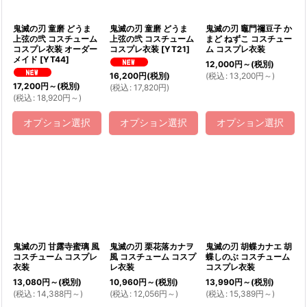
鬼滅の刃 童磨 どうま
鬼滅の刃 童磨 どうま
鬼滅の刃 竈門禰豆子 か
上弦の弐 コスチューム
上弦の弐 コスチューム
まど ねずこ コスチュー
コスプレ衣装 オーダー
コスプレ衣装
[
YT21
]
ム コスプレ衣装
メイド
[
YT44
]
12,000
円
～
(税別)
(
税込
:
13,200
円
～
)
16,200
円
(税別)
17,200
円
～
(税別)
(
税込
:
17,820
円
)
(
税込
:
18,920
円
～
)
オプション選択
オプション選択
オプション選択
鬼滅の刃 甘露寺蜜璃 風
鬼滅の刃 栗花落カナヲ
鬼滅の刃 胡蝶カナエ 胡
コスチューム コスプレ
風 コスチューム コスプ
蝶しのぶ コスチューム
衣装
レ衣装
コスプレ衣装
13,080
円
～
(税別)
10,960
円
～
(税別)
13,990
円
～
(税別)
(
税込
:
14,388
円
～
)
(
税込
:
12,056
円
～
)
(
税込
:
15,389
円
～
)