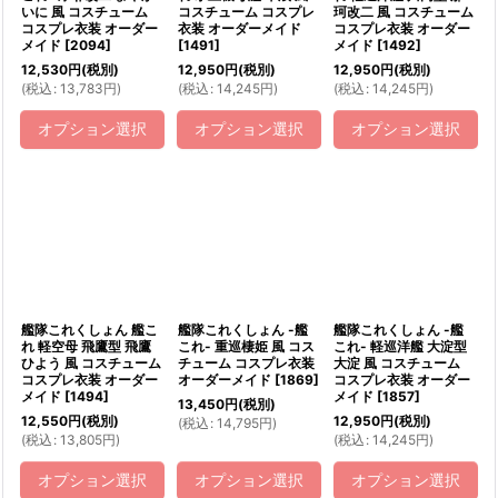
いに 風 コスチューム
コスチューム コスプレ
珂改二 風 コスチューム
コスプレ衣装 オーダー
衣装 オーダーメイド
コスプレ衣装 オーダー
メイド
[
2094
]
[
1491
]
メイド
[
1492
]
12,530
円
(税別)
12,950
円
(税別)
12,950
円
(税別)
(
税込
:
13,783
円
)
(
税込
:
14,245
円
)
(
税込
:
14,245
円
)
オプション選択
オプション選択
オプション選択
艦隊これくしょん 艦こ
艦隊これくしょん -艦
艦隊これくしょん -艦
れ 軽空母 飛鷹型 飛鷹
これ- 重巡棲姫 風 コス
これ- 軽巡洋艦 大淀型
ひよう 風 コスチューム
チューム コスプレ衣装
大淀 風 コスチューム
コスプレ衣装 オーダー
オーダーメイド
[
1869
]
コスプレ衣装 オーダー
メイド
[
1494
]
メイド
[
1857
]
13,450
円
(税別)
12,550
円
(税別)
12,950
円
(税別)
(
税込
:
14,795
円
)
(
税込
:
13,805
円
)
(
税込
:
14,245
円
)
オプション選択
オプション選択
オプション選択