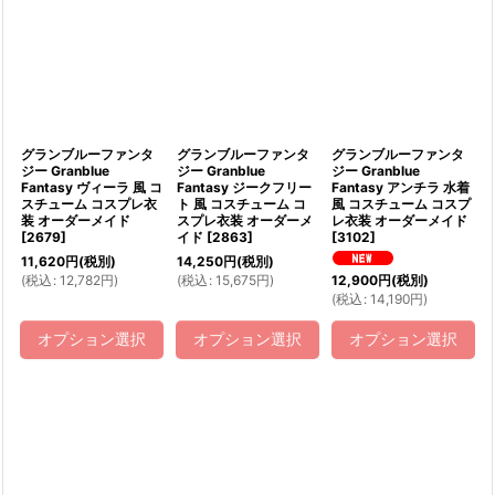
表示数
:
並び順
:
絞り込む
グランブルーファンタ
グランブルーファンタ
グランブルーファンタ
ジー Granblue
ジー Granblue
ジー Granblue
Fantasy ヴィーラ 風 コ
Fantasy ジークフリー
Fantasy アンチラ 水着
スチューム コスプレ衣
ト 風 コスチューム コ
風 コスチューム コスプ
装 オーダーメイド
スプレ衣装 オーダーメ
レ衣装 オーダーメイド
[
2679
]
イド
[
2863
]
[
3102
]
11,620
円
(税別)
14,250
円
(税別)
(
税込
:
12,782
円
)
(
税込
:
15,675
円
)
12,900
円
(税別)
(
税込
:
14,190
円
)
オプション選択
オプション選択
オプション選択