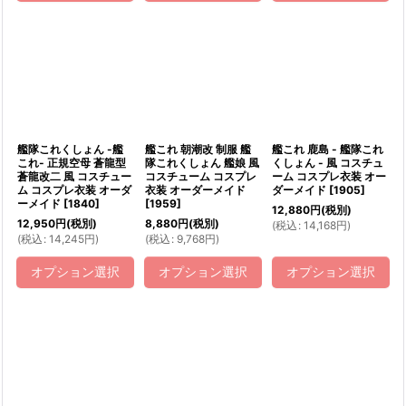
艦隊これくしょん -艦
艦これ 朝潮改 制服 艦
艦これ 鹿島 - 艦隊これ
これ- 正規空母 蒼龍型
隊これくしょん 艦娘 風
くしょん - 風 コスチュ
蒼龍改二 風 コスチュー
コスチューム コスプレ
ーム コスプレ衣装 オー
ム コスプレ衣装 オーダ
衣装 オーダーメイド
ダーメイド
[
1905
]
ーメイド
[
1840
]
[
1959
]
12,880
円
(税別)
12,950
円
(税別)
8,880
円
(税別)
(
税込
:
14,168
円
)
(
税込
:
14,245
円
)
(
税込
:
9,768
円
)
オプション選択
オプション選択
オプション選択