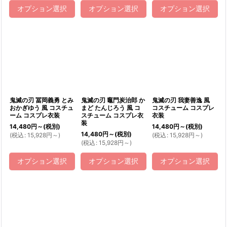
オプション選択
オプション選択
オプション選択
鬼滅の刃 冨岡義勇 とみ
鬼滅の刃 竈門炭治郎 か
鬼滅の刃 我妻善逸 風
おかぎゆう 風 コスチュ
まど たんじろう 風 コ
コスチューム コスプレ
ーム コスプレ衣装
スチューム コスプレ衣
衣装
装
14,480
円
～
(税別)
14,480
円
～
(税別)
14,480
円
～
(税別)
(
税込
:
15,928
円
～
)
(
税込
:
15,928
円
～
)
(
税込
:
15,928
円
～
)
オプション選択
オプション選択
オプション選択