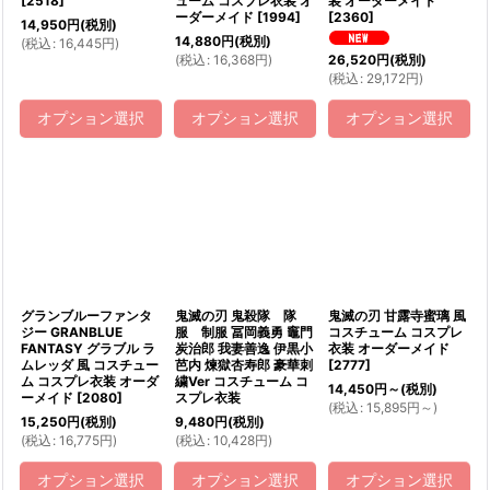
[
2518
]
ューム コスプレ衣装 オ
装 オーダーメイド
ーダーメイド
[
1994
]
[
2360
]
14,950
円
(税別)
14,880
円
(税別)
(
税込
:
16,445
円
)
(
税込
:
16,368
円
)
26,520
円
(税別)
(
税込
:
29,172
円
)
オプション選択
オプション選択
オプション選択
グランブルーファンタ
鬼滅の刃 鬼殺隊 隊
鬼滅の刃 甘露寺蜜璃 風
ジー GRANBLUE
服 制服 冨岡義勇 竈門
コスチューム コスプレ
FANTASY グラブル ラ
炭治郎 我妻善逸 伊黒小
衣装 オーダーメイド
ムレッダ 風 コスチュー
芭内 煉獄杏寿郎 豪華刺
[
2777
]
ム コスプレ衣装 オーダ
繍Ver コスチューム コ
14,450
円
～
(税別)
ーメイド
[
2080
]
スプレ衣装
(
税込
:
15,895
円
～
)
15,250
円
(税別)
9,480
円
(税別)
(
税込
:
16,775
円
)
(
税込
:
10,428
円
)
オプション選択
オプション選択
オプション選択