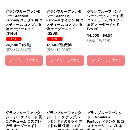
グランブルーファンタ
グランブルーファンタ
グランブルーファンタ
ジー Granblue
ジー Granblue
ジー ジークフリート 風
Fantasy クラリス 風 コ
Fantasy オイゲン 風 コ
コスチューム コスプレ
スチューム コスプレ衣
スチューム コスプレ衣
衣装 オーダーメイド
装 オーダーメイド
装 オーダーメイド
[
2519
]
[
3140
]
[
3239
]
14,550
円
(税別)
(
税込
:
16,005
円
)
20,600
円
(税別)
13,580
円
(税別)
(
税込
:
22,660
円
)
(
税込
:
14,938
円
)
オプション選択
オプション選択
オプション選択
グランブルーファンタ
グランブルーファンタ
グランブルーファンタ
ジー ジークフリート 風
ジー ジータ グラブル
ジー Granblue
コスチューム コスプレ
キミとボクのミライ ア
Fantasy ドランク 風 コ
衣装 オーダーメイド
イドル 風 仮装 コスチ
スチューム コスプレ衣