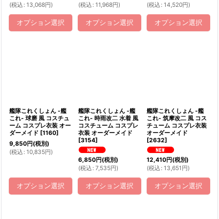
(
税込
:
13,068
円
)
(
税込
:
11,968
円
)
(
税込
:
14,520
円
)
オプション選択
オプション選択
オプション選択
艦隊これくしょん -艦
艦隊これくしょん -艦
艦隊これくしょん -艦
これ- 球磨 風 コスチュ
これ- 時雨改二 水着 風
これ- 筑摩改二 風 コス
ーム コスプレ衣装 オー
コスチューム コスプレ
チューム コスプレ衣装
ダーメイド
[
1160
]
衣装 オーダーメイド
オーダーメイド
[
3154
]
[
2632
]
9,850
円
(税別)
(
税込
:
10,835
円
)
6,850
円
(税別)
12,410
円
(税別)
(
税込
:
7,535
円
)
(
税込
:
13,651
円
)
オプション選択
オプション選択
オプション選択