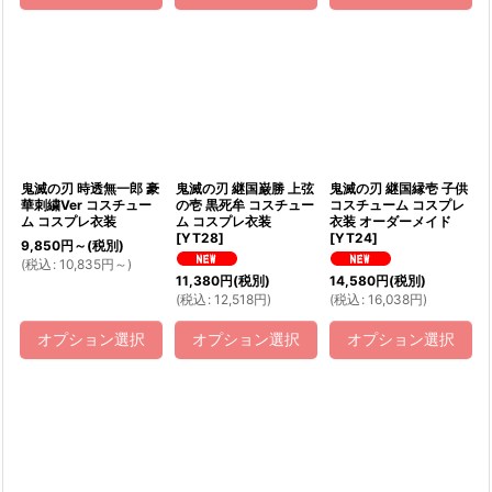
鬼滅の刃 時透無一郎 豪
鬼滅の刃 継国巌勝 上弦
鬼滅の刃 継国縁壱 子供
華刺繍Ver コスチュー
の壱 黒死牟 コスチュー
コスチューム コスプレ
ム コスプレ衣装
ム コスプレ衣装
衣装 オーダーメイド
[
YT28
]
[
YT24
]
9,850
円
～
(税別)
(
税込
:
10,835
円
～
)
11,380
円
(税別)
14,580
円
(税別)
(
税込
:
12,518
円
)
(
税込
:
16,038
円
)
オプション選択
オプション選択
オプション選択