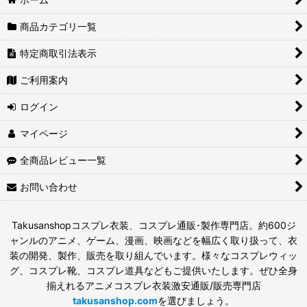
商品カテゴリ一覧
特定商取引法表示
ご利用案内
ログイン
マイページ
全商品レビュー一覧
お問い合わせ
Takusanshopコスプレ衣装、コスプレ通販･製作専門店。約600ジ
ャンルのアニメ、ゲーム、漫画、映画などを幅広く取り扱って、衣
装の開発、製作、販売を取り組んでいます。様々なコスプレウィッ
グ、コスプレ靴、コスプレ道具などもご提供いたします。ぜひ全身
揃えれるアニメコスプレ衣装激安通販/販売専門店
takusanshop.com
を選びましょう。