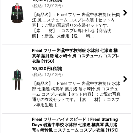
(
税込
:
12,012
円
)
絞り込む
【商品名】：Free! フリー 岩鳶中学校制服 松岡
江 風 コスチューム コスプレ衣装【セット内
容】：ご覧の写真通りの衣装セットです。
【素 材】：コスプレ専用生地【商品状
態】：新品、未使用【送 料…
Free! フリー 岩鳶中学校制服 水泳部 七瀬遙 橘
真琴 葉月渚 竜ヶ崎怜 風 コスチューム コスプレ
衣装
[
1150
]
10,920
円
(税別)
(
税込
:
12,012
円
)
【商品名】：Free! フリー 岩鳶中学校制服 水泳
部 七瀬遙 橘真琴 葉月渚 竜ヶ崎怜 風 コスチュ
ーム コスプレ衣装【セット内容】：ご覧の写真
通りの衣装セットです。【素 材】：コスプ
レ専用生地【…
Free! フリー ハイ☆スピード！Free! Starting
Days 岩鳶中学校 水泳部 七瀬遙 橘真琴 葉月渚
竜ヶ崎怜風 コスチューム コスプレ衣装
[
1151
]