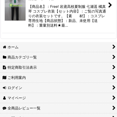
【商品名】：Free! 岩鳶高校夏制服 七瀬遥 橘真
琴 コスプレ衣装【セット内容】：ご覧の写真通
りの衣装セットです。【素 材】：コスプレ
専用生地【商品状態】：新品、未使用【送
料】：重量別送料★最…
ホーム
商品カテゴリ一覧
特定商取引法表示
ご利用案内
ログイン
マイページ
全商品レビュー一覧