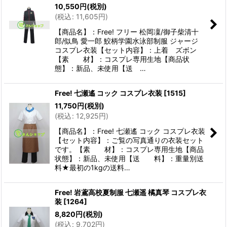
10,550
円
(税別)
(
税込
:
11,605
円
)
【商品名】：Free! フリー 松岡凜/御子柴清十
郎/似鳥 愛一郎 鮫柄学園水泳部制服 ジャージ
コスプレ衣装【セット内容】：上着 ズボン
【素 材】：コスプレ専用生地【商品状
態】：新品、未使用【送 …
Free! 七瀬遙 コック コスプレ衣装
[
1515
]
11,750
円
(税別)
(
税込
:
12,925
円
)
【商品名】：Free! 七瀬遙 コック コスプレ衣装
【セット内容】：ご覧の写真通りの衣装セット
です。【素 材】：コスプレ専用生地【商品
状態】：新品、未使用【送 料】：重量別送
料★最初の1kgの送料…
Free! 岩鳶高校夏制服 七瀬遥 橘真琴 コスプレ衣
装
[
1264
]
8,820
円
(税別)
(
税込
:
9,702
円
)