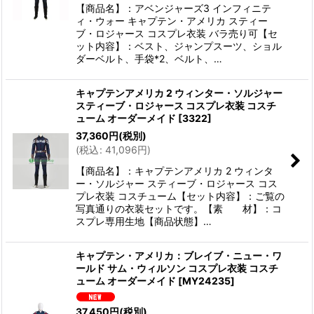
【商品名】：アベンジャーズ3 インフィニテ
ィ・ウォー キャプテン・アメリカ スティー
ブ・ロジャース コスプレ衣装 バラ売り可【セ
ット内容】：ベスト、ジャンプスーツ、ショル
ダーベルト、手袋*2、ベルト、…
キャプテンアメリカ 2 ウィンター・ソルジャー
スティーブ・ロジャース コスプレ衣装 コスチ
ューム オーダーメイド
[
3322
]
37,360
円
(税別)
(
税込
:
41,096
円
)
【商品名】：キャプテンアメリカ 2 ウィンタ
ー・ソルジャー スティーブ・ロジャース コス
プレ衣装 コスチューム【セット内容】：ご覧の
写真通りの衣装セットです。【素 材】：コ
スプレ専用生地【商品状態】…
キャプテン・アメリカ：ブレイブ・ニュー・ワ
ールド サム・ウィルソン コスプレ衣装 コスチ
ューム オーダーメイド
[
MY24235
]
37,450
円
(税別)