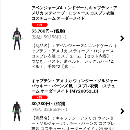
表示数
:
アベンジャーズ4 エンドゲーム キャプテン・ア
メリカ スティーブ・ロジャース コスプレ衣装
並び順
:
コスチューム オーダーメイド
53,780
円
～
(税別)
絞り込む
(
税込
:
59,158
円
～
)
【商品名】：アベンジャーズ4 エンドゲーム キ
ャプテン・アメリカ スティーブ・ロジャース
コスプレ衣装 コスチューム 【セット内容】：
つなぎ、ベスト、肩ベルト、レッグカバー*2、
ベルト、手袋*2【素 …
キャプテン・アメリカ ウィンター・ソルジャー
バッキー・バーンズ 風 コスプレ衣装 コスチュ
ーム オーダーメイド
[
MY26052LD
]
30,780
円
～
(税別)
(
税込
:
33,858
円
～
)
【商品名】：キャプテン・アメリカ ウィンタ
ー・ソルジャー バッキー・バーンズ コスプレ
衣装 コスチューム オーダーメイド バラ売り可