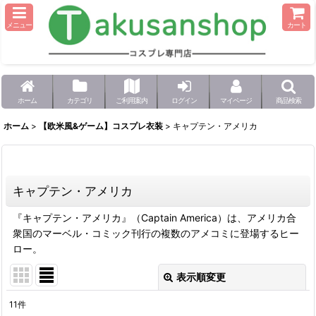
メニュー
カート
ホーム
カテゴリ
ご利用案内
ログイン
マイページ
商品検索
ホーム
>
【欧米風&ゲーム】コスプレ衣装
>
キャプテン・アメリカ
キャプテン・アメリカ
『キャプテン・アメリカ』（Captain America）は、アメリカ合
衆国のマーベル・コミック刊行の複数のアメコミに登場するヒー
ロー。
表示順変更
閉じる
11
件