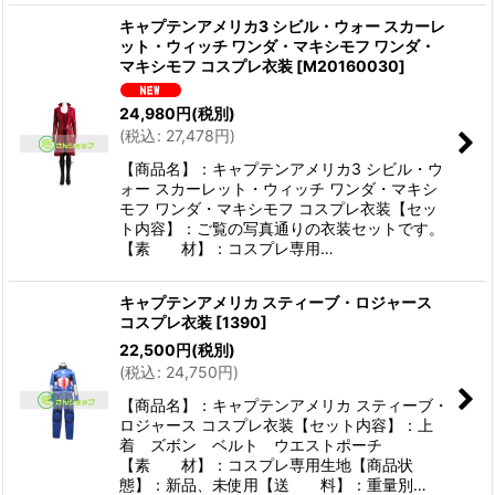
キャプテンアメリカ3 シビル・ウォー スカーレ
ット・ウィッチ ワンダ・マキシモフ ワンダ・
マキシモフ コスプレ衣装
[
M20160030
]
24,980
円
(税別)
(
税込
:
27,478
円
)
【商品名】：キャプテンアメリカ3 シビル・ウ
ォー スカーレット・ウィッチ ワンダ・マキシ
モフ ワンダ・マキシモフ コスプレ衣装【セッ
ト内容】：ご覧の写真通りの衣装セットです。
【素 材】：コスプレ専用…
キャプテンアメリカ スティーブ・ロジャース
コスプレ衣装
[
1390
]
22,500
円
(税別)
(
税込
:
24,750
円
)
【商品名】：キャプテンアメリカ スティーブ・
ロジャース コスプレ衣装【セット内容】：上
着 ズボン ベルト ウエストポーチ
【素 材】：コスプレ専用生地【商品状
態】：新品、未使用【送 料】：重量別…