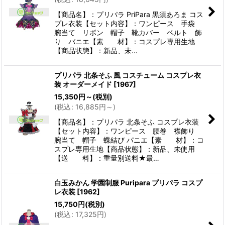
【商品名】：プリパラ PriPara 黒須あろま コス
プレ衣装【セット内容】：ワンピース 手袋
腕当て リボン 帽子 靴カバー ベルト 飾
り バニエ【素 材】：コスプレ専用生地
【商品状態】：新品、未…
プリパラ 北条そふ 風 コスチューム コスプレ衣
装 オーダーメイド
[
1967
]
15,350
円
～
(税別)
(
税込
:
16,885
円
～
)
【商品名】：プリパラ 北条そふ コスプレ衣装
【セット内容】：ワンピース 腰巻 襟飾り
腕当て 帽子 蝶結び パニエ【素 材】：コ
スプレ専用生地【商品状態】：新品、未使用
【送 料】：重量別送料★最…
白玉みかん 学園制服 Puripara プリパラ コスプ
レ衣装
[
1962
]
15,750
円
(税別)
(
税込
:
17,325
円
)