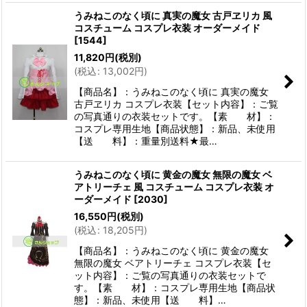
うみねこのなく頃に 真実の魔女 古戸ヱリカ 風
コスチューム コスプレ衣装 オーダーメイド
[
1544
]
11,820
円
(税別)
(
税込
:
13,002
円
)
【商品名】：うみねこのなく頃に 真実の魔女
古戸ヱリカ コスプレ衣装【セット内容】：ご覧
の写真通りの衣装セットです。【素 材】：
コスプレ専用生地【商品状態】：新品、未使用
【送 料】：重量別送料★最…
うみねこのなく頃に 黄金の魔女 無限の魔女 ベ
アトリーチェ 風 コスチューム コスプレ衣装 オ
ーダーメイド
[
2030
]
16,550
円
(税別)
(
税込
:
18,205
円
)
【商品名】：うみねこのなく頃に 黄金の魔女
無限の魔女 ベアトリーチェ コスプレ衣装【セ
ット内容】：ご覧の写真通りの衣装セットで
す。【素 材】：コスプレ専用生地【商品状
態】：新品、未使用【送 料】…