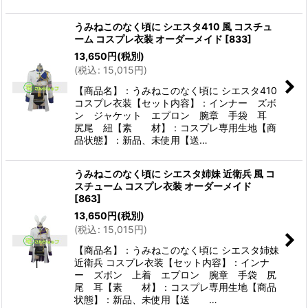
うみねこのなく頃に シエスタ410 風 コスチュ
ーム コスプレ衣装 オーダーメイド
[
833
]
13,650
円
(税別)
(
税込
:
15,015
円
)
【商品名】：うみねこのなく頃に シエスタ410
コスプレ衣装【セット内容】：インナー ズボ
ン ジャケット エプロン 腕章 手袋 耳
尻尾 紐【素 材】：コスプレ専用生地【商
品状態】：新品、未使用【送…
うみねこのなく頃に シエスタ姉妹 近衛兵 風 コ
スチューム コスプレ衣装 オーダーメイド
[
863
]
13,650
円
(税別)
(
税込
:
15,015
円
)
【商品名】：うみねこのなく頃に シエスタ姉妹
近衛兵 コスプレ衣装【セット内容】：インナ
ー ズボン 上着 エプロン 腕章 手袋 尻
尾 耳【素 材】：コスプレ専用生地【商品
状態】：新品、未使用【送 …