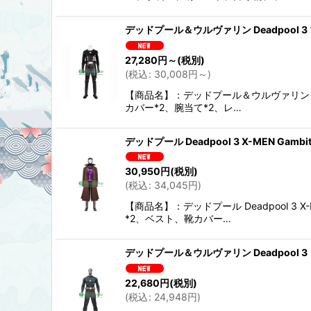
デッドプール＆ウルヴァリン Deadpool 3
27,280
円
～
(税別)
(
税込
:
30,008
円
～
)
【商品名】：デッドプール＆ウルヴァリン De
カバー*2、腕当て*2、レ…
デッドプール Deadpool 3 X-MEN G
30,950
円
(税別)
(
税込
:
34,045
円
)
【商品名】：デッドプール Deadpool 3
*2、ベスト、靴カバー…
デッドプール＆ウルヴァリン Deadpool 3
22,680
円
(税別)
(
税込
:
24,948
円
)