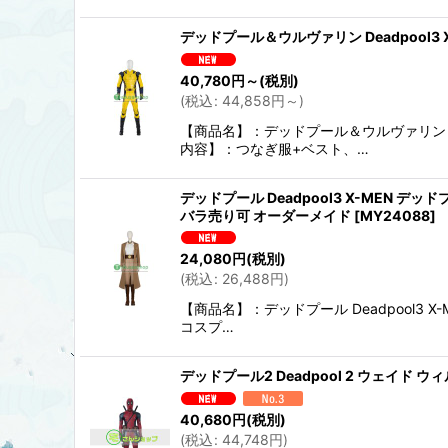
デッドプール＆ウルヴァリン Deadpool3
40,780
円
～
(税別)
(
税込
:
44,858
円
～
)
【商品名】：デッドプール＆ウルヴァリン De
内容】：つなぎ服+ベスト、…
デッドプール Deadpool3 X-MEN デ
バラ売り可 オーダーメイド
[
MY24088
]
24,080
円
(税別)
(
税込
:
26,488
円
)
【商品名】：デッドプール Deadpool3 X
コスプ…
デッドプール2 Deadpool 2 ウェイド
40,680
円
(税別)
(
税込
:
44,748
円
)