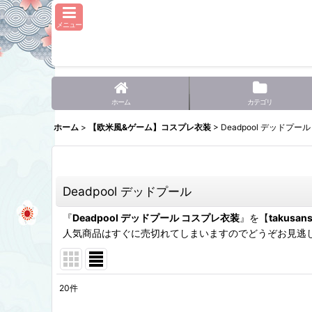
メニュー
ホーム
カテゴリ
ホーム
>
【欧米風&ゲーム】コスプレ衣装
>
Deadpool デッドプール
Deadpool デッドプール
『
Deadpool デッドプール コスプレ衣装
』を【
takusan
人気商品はすぐに売切れてしまいますのでどうぞお見逃
20
件
表示数
: