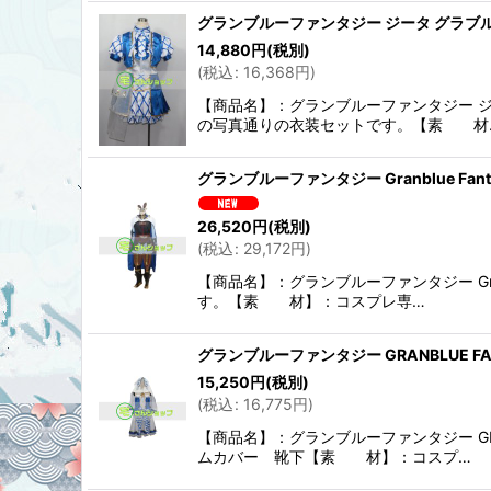
グランブルーファンタジー ジータ グラブル
14,880
円
(税別)
(
税込
:
16,368
円
)
【商品名】：グランブルーファンタジー ジ
の写真通りの衣装セットです。【素 材
グランブルーファンタジー Granblue Fa
26,520
円
(税別)
(
税込
:
29,172
円
)
【商品名】：グランブルーファンタジー Gra
す。【素 材】：コスプレ専…
グランブルーファンタジー GRANBLUE F
15,250
円
(税別)
(
税込
:
16,775
円
)
【商品名】：グランブルーファンタジー GR
ムカバー 靴下【素 材】：コスプ…