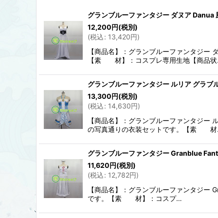
表示数
:
グランブルーファンタジー ダヌア Danua
12,200
円
(税別)
並び順
:
(
税込
:
13,420
円
)
【商品名】：グランブルーファンタジー ダ
【素 材】：コスプレ専用生地【商品状
グランブルーファンタジー ルリア グラブル
13,300
円
(税別)
(
税込
:
14,630
円
)
【商品名】：グランブルーファンタジー ル
の写真通りの衣装セットです。【素 材
グランブルーファンタジー Granblue Fa
11,620
円
(税別)
(
税込
:
12,782
円
)
【商品名】：グランブルーファンタジー Gra
です。【素 材】：コスプ…