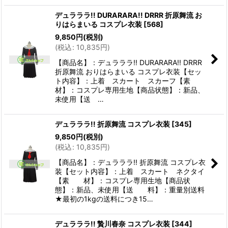
デュラララ!! DURARARA!! DRRR 折原舞流 お
りはらまいる コスプレ衣装
[
568
]
9,850
円
(税別)
(
税込
:
10,835
円
)
【商品名】：デュラララ!! DURARARA!! DRRR
折原舞流 おりはらまいる コスプレ衣装【セッ
ト内容】：上着 スカート スカーフ【素
材】：コスプレ専用生地【商品状態】：新品、
未使用【送 …
デュラララ!! 折原舞流 コスプレ衣装
[
345
]
9,850
円
(税別)
(
税込
:
10,835
円
)
【商品名】：デュラララ!! 折原舞流 コスプレ衣
装【セット内容】：上着 スカート ネクタイ
【素 材】：コスプレ専用生地【商品状
態】：新品、未使用【送 料】：重量別送料
★最初の1kgの送料につき15…
デュラララ!! 贄川春奈 コスプレ衣装
[
344
]