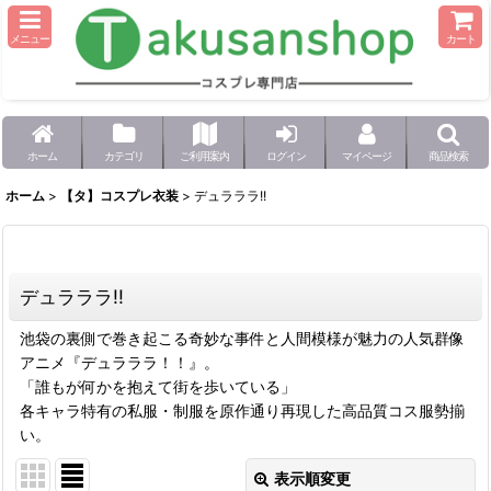
メニュー
カート
ホーム
カテゴリ
ご利用案内
ログイン
マイページ
商品検索
ホーム
>
【タ】コスプレ衣装
>
デュラララ!!
デュラララ!!
池袋の裏側で巻き起こる奇妙な事件と人間模様が魅力の人気群像
アニメ『デュラララ！！』。
「誰もが何かを抱えて街を歩いている」
各キャラ特有の私服・制服を原作通り再現した高品質コス服勢揃
い。
表示順変更
閉じる