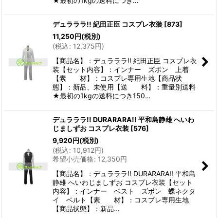
★最初の1kgの送料につき…
デュラララ!! 紀田正臣 コスプレ衣装
[
873
]
11,250
円
(税別)
(
税込
:
12,375
円
)
【商品名】：デュラララ!! 紀田正臣 コスプレ衣
装【セット内容】：インナー ズボン 上着
【素 材】：コスプレ専用生地【商品状
態】：新品、未使用【送 料】：重量別送料
★最初の1kgの送料につき150…
デュラララ!! DURARARA!! 平和島静雄 へいわ
じましずお コスプレ衣装
[
576
]
9,920
円
(税別)
(
税込
:
10,912
円
)
希望小売価格
:
12,350
円
【商品名】：デュラララ!! DURARARA!! 平和島
静雄 へいわじましずお コスプレ衣装【セット
内容】：インナー ベスト ズボン 蝶ネクタ
イ ベルト【素 材】：コスプレ専用生地
【商品状態】：新品…