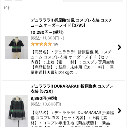
10
件
表示数
:
デュラララ!! 折原臨也 風 コスプレ衣装 コスチ
ューム オーダーメイド
[
3795
]
並び順
:
10,280
円
～
(税別)
(
税込
:
11,308
円
～
)
絞り込む
1
件
【商品名】：デュラララ!! 折原臨也 風 コスチ
ューム コスプレ衣装 オーダーメイド【セット
内容】：上着【素 材】：コスプレ専用生地
【商品状態】：新品、未使用【送 料】：重
量別送料★最初の1kgの…
デュラララ!! DURARARA!! 折原臨也 コスプレ
衣装
[
572X
]
9,880
円
(税別)
(
税込
:
10,868
円
)
【商品名】：デュラララ!! DURARARA!! 折原臨
也 コスプレ衣装【セット内容】：上着【素
材】：コスプレ専用生地【商品状態】：新品、