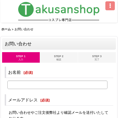
ホーム
>
お問い合わせ
お問い合わせ
STEP 1
STEP 2
STEP 3
入力
確認
完了
お名前
[
必須
]
メールアドレス
[
必須
]
お問い合わせやご注文後弊社より確認メールを送付いたして